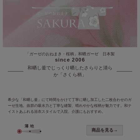
「ガーゼのおねまき・桜柄」
和晒ガーゼ 日本製
since 2006
和晒し釜でじっくり晒した
さらりと清ら
か「さくら柄」
希少な「和晒し釜」にて時間をかけて丁寧に晒し加工した二枚合わせの
ガ
ーゼ生地。抜群の吸水力と丁寧な
縫製、晴れやかな桜柄が魅力です。
和テ
イストあふれる浴衣スタイルで入院、介護にもおすすめ。
商品を見る→