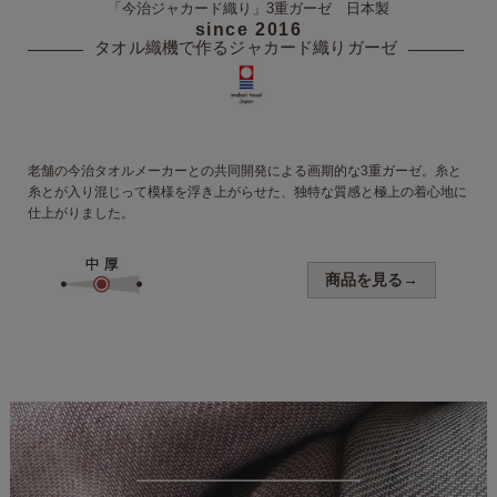
「今治ジャカード織り」
3重ガーゼ 日本製
since 2016
タオル織機で作る
ジャカード織りガーゼ
老舗の今治タオルメーカーとの
共同開発による画期的な3重ガーゼ。糸と
糸とが入り混じって模様を浮き上がらせた、独特な質感と極上の着心地に
仕上がりました。
商品を見る→