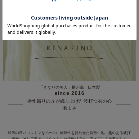
「きなりの美人」
播州織 日本製
since 2016
播州織りの匠が織り上げた
波打つ衣の心
地よさ
通気の良いコットンをベースに
伸縮性を持たせた特殊生地。
趣のある波打
つ表面、そして裏面は
さらっとした肌触りです。
アイロンの必要がなく、