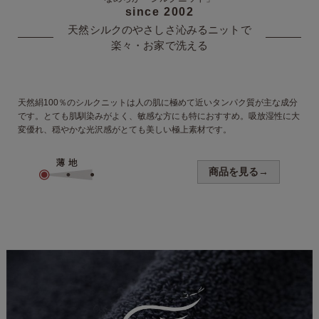
since 2002
天然シルクのやさしさ沁みる
ニットで
楽々・お家で洗える
天然絹100％のシルクニットは人の肌に極めて近いタンパク質が主な成分
です。とても肌馴染みがよく、敏感な方にも特におすすめ。吸放湿性に大
変優れ、穏やかな光沢感がとても美しい
極上素材です。
商品を見る→