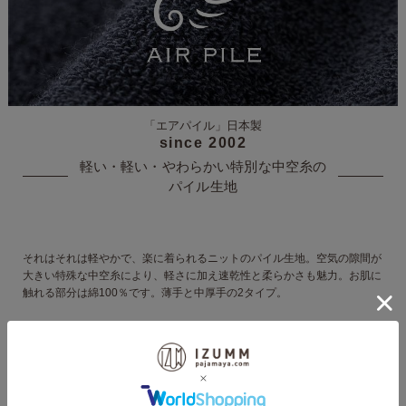
「エアパイル」
日本製
since 2002
軽い・軽い・やわらかい
特別な中空糸の
パイル生地
それはそれは軽やかで、楽に着られるニットのパイル生地。空気の隙間が
大きい特殊な中空糸により、軽さに加え速乾性と柔らかさも魅力。
お肌に
触れる部分は綿100％です。
薄手と中厚手の2タイプ。
商品を見る→