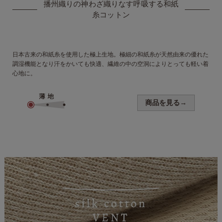
播州織りの神わざ織りなす
呼吸する和紙
糸コットン
日本古来の和紙糸を使用した極上生地。極細の和紙糸が天然由来の優れた
調湿機能となり汗をかいても快適、繊維の中の空洞によりとっても軽い着
心地に。
商品を見る→