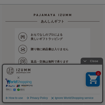
あんしんギフト
おもてなしのプロによる
美しいギフトラッピング
贈り物に
納品書は入りません
返品・交換は
無料で承ります
営業日11時までの
ご注文で当日出荷
サクッと お買い物ガイド
詳しいお買い物ガイドへ
検索
メニュー
ホーム
カート
おねむりフェア