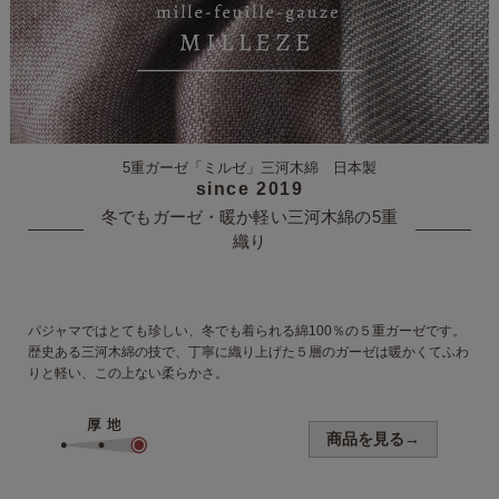
5重ガーゼ「ミルゼ」
三河木綿 日本製
since 2019
冬でもガーゼ・暖か軽い
三河木綿の5重
織り
パジャマではとても珍しい、冬でも
着られる綿100％の５重ガーゼです。
歴史ある三河木綿の技で、丁寧に織り上げた５層のガーゼは暖かくてふわ
りと軽い、この上ない柔らかさ。
商品を見る→