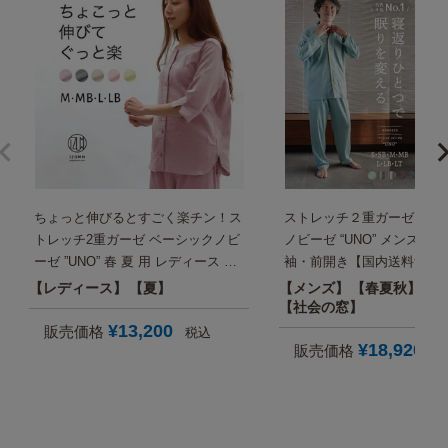
ちょっと伸びるとすごく楽チン！ス
ストレッチ２重ガーゼ ベー
トレッチ2重ガーゼ ベーシックノビ
ノビーゼ “UNO” メンズパジ
ーゼ ”UNO” 春 夏 用 レディース パ
袖・前開き【国内送料無料
ジャマ・半袖(七分袖)・前開き 旅行
レディース
夏
メンズ
春夏秋
入院 母親 誕生日プレゼント にも
社会の窓
【国内送料無料】
¥
13,200
販売価格
税込
¥
18,920
販売価格
税