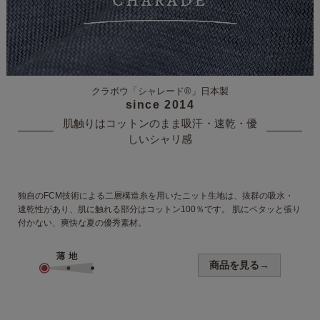
クラボウ「シャレード®」
日本製
since 2014
肌触りはコットンのまま
吸汗・速乾・優
しいシャリ感
独自のFCM技術による二層構造糸を
用いたニット生地は、抜群の吸水・
速乾性があり、肌に触れる部分は
コットン100％です。 肌にペタッと
張り
付かない、爽快な夏の優秀素材。
商品を見る→