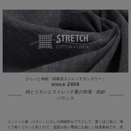
さらっと伸縮
「綿麻混ストレッチダンガリー」
since 2009
綿とリネンとストレッチ
夏の快適・絶妙
バランス
コットンと麻（リネン）に少しの伸縮性をプラスして、驚くほど楽に。
薄
くて軽くてサッと乾くので、湿度の高い季節にも嬉しい快適素材です。
杢