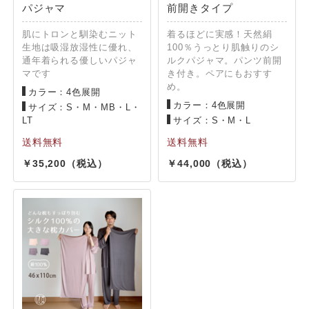
パジャマ
前開きタイプ
肌にトロンと馴染むニット
着るほどに実感！天然絹
生地は吸湿放湿性に優れ、
100％うっとり肌触りのシ
通年着られる優しいパジャ
ルクパジャマ。パンツ前開
マです
き付き。ペアにもおすす
め。
カラー：4色展開
カラー：4色展開
サイズ：S・M・MB・L・
LT
サイズ：S・M・L
35,200
44,000