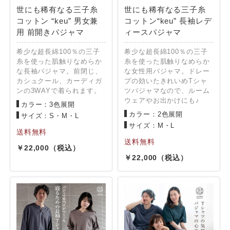
世にも稀有なる三子糸
世にも稀有なる三子糸
コットン “keu” 男女兼
コットン“keu” 長袖レデ
用 前開きパジャマ
ィースパジャマ
希少な超長綿100％の三子
希少な超長綿100％の三子
糸を使った肌触りなめらか
糸を使った肌触りなめらか
な長袖パジャマ。前閉じ、
な女性用パジャマ。ドレー
カシュクール、カーディガ
プの効いたきれいめTシャ
ンの3WAYで着られます。
ツパジャマなので、ルーム
ウェアやお出かけにも♪
カラー：3色展開
カラー：2色展開
サイズ：S・M・L
サイズ：M・L
22,000
22,000