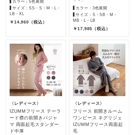
カラー：5色展開
サイズ：SS・S・M・L・
カラー：3色展開
LB・XL
サイズ：S・SB・M・
MB・L・LB
14,960
17,985
IZUMMフリース テーラ
フリース 前開きルーム
ード襟の前開きパジャ
ワンピース ネグリジェ
マ 両面起毛スタンダー
IZUMMフリース両面起
ド中厚
毛