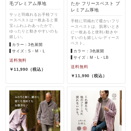
毛プレミアム厚地
たか フリースベスト プ
レミアム厚地
サッと羽織れるお手軽フリ
ースベストは一枚あると重
手軽に羽織れて暖かいフリ
宝♪ふわふわあったかで、
ースベストは、肌寒いとき
ゆったりと動きやすいのも
に一枚あると便利♪動きや
嬉しい。
すいのも嬉しいレディース
ベスト。
カラー：3色展開
サイズ：S・M・L
カラー：3色展開
サイズ：M・L・LB
11,990
11,990