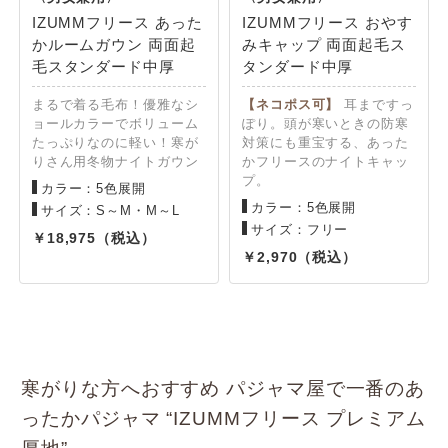
IZUMMフリース あった
IZUMMフリース おやす
かルームガウン 両面起
みキャップ 両面起毛ス
毛スタンダード中厚
タンダード中厚
まるで着る毛布！優雅なシ
【ネコポス可】
耳まですっ
ョールカラーでボリューム
ぽり。頭が寒いときの防寒
たっぷりなのに軽い！寒が
対策にも重宝する、あった
りさん用冬物ナイトガウン
かフリースのナイトキャッ
プ。
カラー：5色展開
カラー：5色展開
サイズ：S～M・M～L
サイズ：フリー
18,975
2,970
寒がりな方へおすすめ パジャマ屋で一番のあ
ったかパジャマ “IZUMMフリース プレミアム