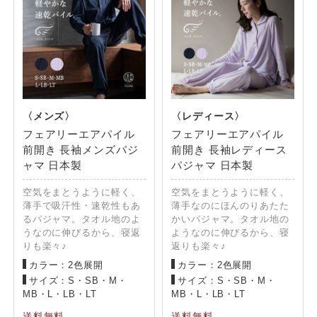
フェアリーエアパイル
フェアリーエアパイル
前開き 長袖メンズパジ
前開き 長袖レディース
ャマ 日本製
パジャマ 日本製
空気をまとうように軽く、
空気をまとうように軽く、
薄手で吸汗性・速乾性もあ
薄手なのにほんのりあたた
るパジャマ。タオル地のよ
かいパジャマ。タオル地の
うなのに伸びるから、寝返
ようなのに伸びるから、寝
りも楽々♪
返りも楽々♪
カラー：2色展開
カラー：2色展開
サイズ：S・SB・M・
サイズ：S・SB・M・
MB・L・LB・LT
MB・L・LB・LT