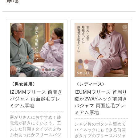
厚地”
IZUMMフリース 前開き
IZUMMフリース 首周り
パジャマ 両面起毛プレ
暖か2WAYネック前開き
ミアム厚地
パジャマ 両面起毛プレ
ミアム厚地
寒がりさんにおすすめ！静
電気が起きにくいよう、工
シャツ衿のボタンを留めて
夫した前開きタイプのふわ
ハイネックにもできる前開
ふわあったかフリースパジ
きタイプのフリースパジャ