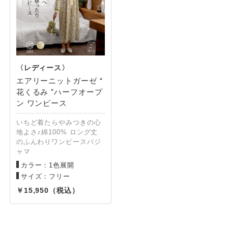
エアリーニットガーゼ “
花くるみ ”ハーフオープ
ン ワンピース
いちど着たらやみつきの心
地よさ♪綿100% ロング丈
のふんわりワンピースパジ
ャマ
カラー：1色展開
サイズ：フリー
15,950