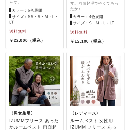
ャマ。
マ。両面起毛で軽くてあっ
たか♪
カラー：6色展開
サイズ：SS・S・M・L・
カラー：4色展開
LT
サイズ：S・M・L・LT
22,000
12,100
IZUMMフリース あった
ルームベスト 女性用
かルームベスト 両面起
IZUMM フリース あっ