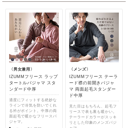
IZUMMフリース ラップ
IZUMMフリース テーラ
タートルパジャマ スタ
ード襟の前開きパジャ
ンダード中厚
マ 両面起毛スタンダー
ド中厚
適度にフィットする絶妙な
ラインで冷気を防いでくれ
見た目はもちろん、起毛フ
る衿がポイント。中厚の両
リースで表も裏も暖かい。
面起毛で暖かなフリースパ
テーラードカラーがスッキ
ジャマ。
リとした印象のメンズパジ
ャマ。