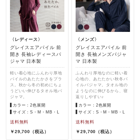
グレイスエアパイル 前
グレイスエアパイル 前
開き 長袖レディースパ
開き 長袖メンズパジャ
ジャマ 日本製
マ 日本製
軽い着心地にふんわり厚地
ふんわり厚地なのに軽い着
パイルのあたたかさをプラ
心地の、あたたかい秋冬パ
ス。秋から冬の初めにちょ
イルパジャマ。タオル地の
うどいい伸びるタオル地パ
ようなのに伸びるから、寝
ジャマ。
返りしやすい♪
カラー：2色展開
カラー：2色展開
サイズ：S・M・MB・L
サイズ：S・M・MB・L
29,700
29,700