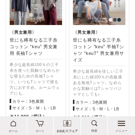
世にも稀有なる三子糸
世にも稀有なる三子糸
コットン “keu” 男女兼
コットン “keu” 半袖Tシ
用 長袖Tシャツ
ャツ “keuT” 男女兼用サ
イズ
希少な超長綿100％の三子
糸を使った肌触りなめらか
希少な超長綿を珍しい三子
な寝るための長袖Tシャ
糸にした綿100％の高級感
ツ。いつもTシャツで寝る
ある無地Tシャツ。なめら
方におすすめ。ルームウェ
かな肌触りはTシャツパジ
アにも。
ャマとしても♪
カラー：3色展開
カラー：3色展開
サイズ：S・M・L・LB
サイズ：S・M・L・LB
11,000
8,910
検索
メニュー
ホーム
カート
おねむりフェア