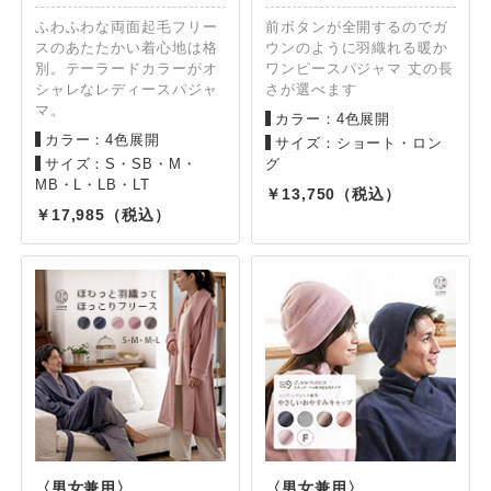
ふわふわな両面起毛フリー
前ボタンが全開するのでガ
スのあたたかい着心地は格
ウンのように羽織れる暖か
別。テーラードカラーがオ
ワンピースパジャマ 丈の長
シャレなレディースパジャ
さが選べます
マ。
カラー：4色展開
カラー：4色展開
サイズ：ショート・ロン
サイズ：S・SB・M・
グ
MB・L・LB・LT
13,750
17,985