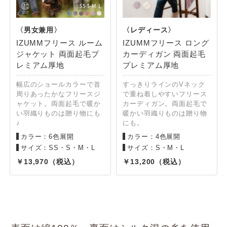
IZUMMフリース ルーム
IZUMMフリース ロング
ジャケット 両面起毛プ
カーディガン 両面起毛
レミアム厚地
プレミアム厚地
幅広のショールカラーで首
すっきりラインのVネック
周りあったかなフリースジ
で重ね着しやすいフリース
ャケット。両面起毛で暖か
カーディガン。両面起毛で
い羽織りものは贈り物にも
暖かい羽織りものは贈り物
♪
にも。
カラー：6色展開
カラー：4色展開
サイズ：SS・S・M・L
サイズ：S・M・L
13,970
13,200