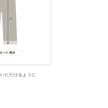
を比べた場合
召いただけるように
。