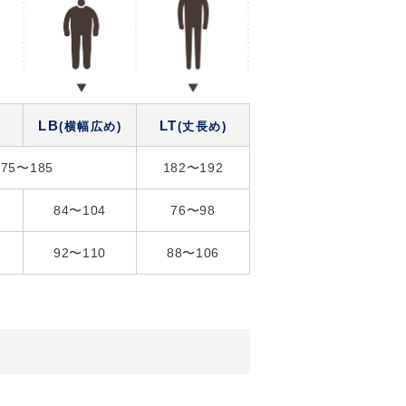
LB
LT
(横幅広め)
(丈長め)
175〜185
182〜192
84〜104
76〜98
92〜110
88〜106