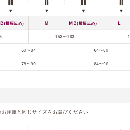
SB
M
MB
L
(横幅広め)
(横幅広め)
5
153〜163
60〜84
64〜89
78〜90
84〜96
のお洋服と同じサイズをお選びください。