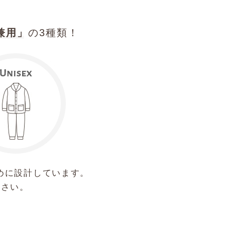
兼用」
の3種類！
めに設計しています。
ださい。