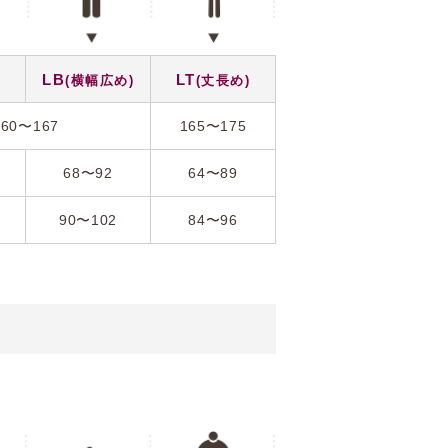
LB
LT
(横幅広め)
(丈長め)
160〜167
165〜175
68〜92
64〜89
90〜102
84〜96