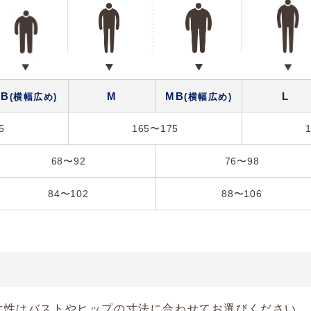
SB
M
MB
L
(横幅広め)
(横幅広め)
5
165〜175
68〜92
76〜98
84〜102
88〜106
女性はバストやヒップの寸法に合わせてお選びください。