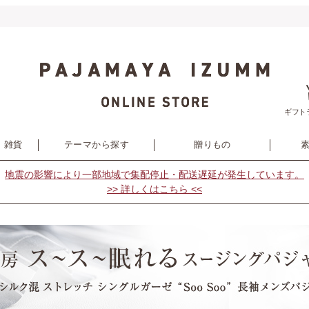
ギフト
・雑貨
テーマから探す
贈りもの
地震の影響により
一部地域で集配停止・配送遅延が発生しています。
>> 詳しくはこちら <<