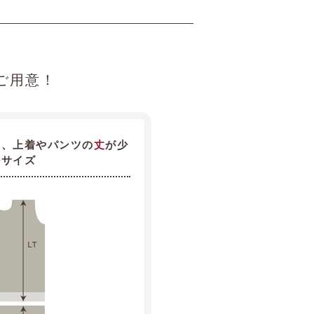
ご用意！
ま、上着やパンツの
丈
が少
ルサイズ