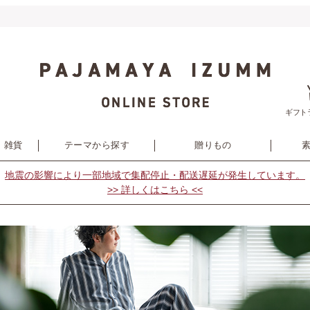
ギフト
・雑貨
テーマから探す
贈りもの
地震の影響により
一部地域で集配停止・配送遅延が発生しています。
>> 詳しくはこちら <<