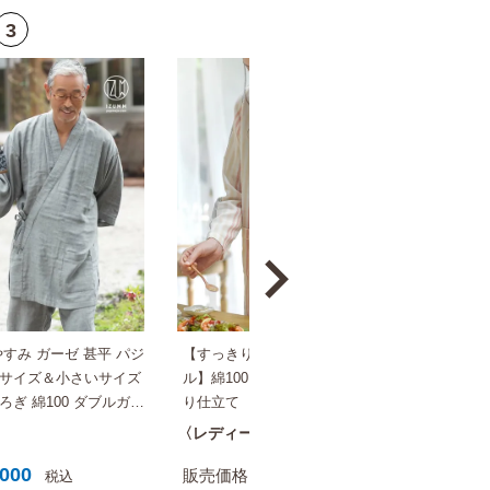
やすみ ガーゼ 甚平 パジ
【すっきりシルエットに型紙リニューア
いサイズ＆小さいサイズ
ル】綿100％ 縫い代までもやさしい思いや
ろぎ 綿100 ダブルガー
り仕立て モダンストライプ 2重ガーゼ レ
ディース パジャマ【国内送料無料】
レディース
春秋
,000
10,000
販売価格
¥
税込
税込