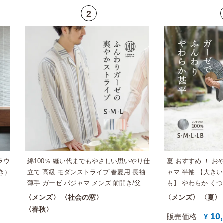
ラウ
綿100％ 縫い代までもやさしい思いやり仕
夏 おすすめ ！ お
き）
立て 高級 モダンストライプ 春夏用 長袖
ャマ 半袖 【大き
薄手 ガーゼ パジャマ メンズ 前開き/父 実
も】 やわらか くつ
用的 プレゼント にも おすすめ【国内送料
ゼ 父 誕生日 実用的 プレゼント にも！
メンズ
社会の窓
メンズ
夏
無料】
【国内送料無料】
春秋
10
販売価格
¥