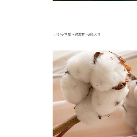
パジャマ屋
綿素材
綿100％