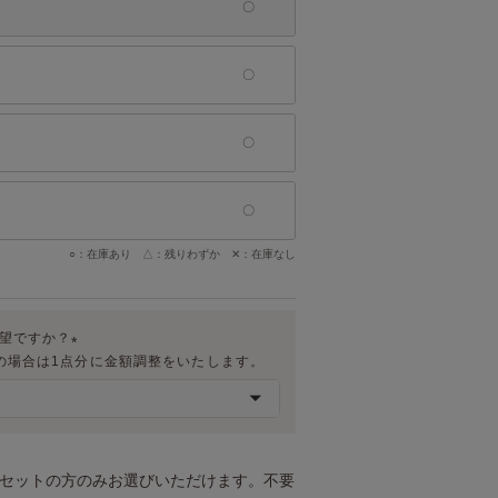
○：在庫あり △：残りわずか ✕：在庫なし
希望ですか？
の場合は1点分に金額調整をいたします。
(
必
須
)
トセットの方のみお選びいただけます。不要