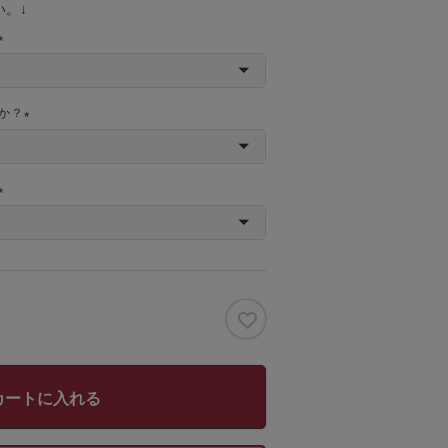
。↓
(
必
須
か？
)
(
必
須
)
(
必
須
)
カートに入れる