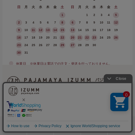
日
月
火
水
木
金
土
日
月
火
水
木
金
土
1
1
2
3
4
5
2
3
4
5
6
7
8
6
7
8
9
10
11
12
9
10
11
12
13
14
15
13
14
15
16
17
18
19
16
17
18
19
20
21
22
20
21
22
23
24
25
26
23
24
25
26
27
28
29
27
28
29
30
30
31
休業日
※休業日は電話での注文・発送を行っておりません。
OFFICIAL SNS
株式会社フレックス
〒252–0143 神奈川県相模原市緑区橋本4–16–13
TEL 042-703-8481
検索
メニュー
ホーム
カート
おねむりフェア