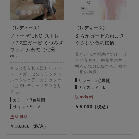
ノビーゼ“UNO”ストレ
柔らかガーゼのねまき
ッチ2重ガーゼ くつろぎ
やさしい色の桜柄
ウェア 八分袖（七分
昔ながらの製法にて仕上げ
袖）
たお寝巻き。療養中の方も
明るい気分になれる、癒や
さっと着られて涼しいスト
し系の色柄。
レッチガーゼのリラックス
ルームウェア。カシュクー
カラー：3色展開
ル型でレディース甚平とし
サイズ：M・L
ても。
カラー：3色展開
5,000
サイズ：S・M・L
10,000