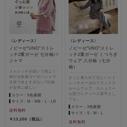
ノビーゼ“UNO”ストレ
ノビーゼ“UNO”ストレ
ッチ2重ガーゼ 七分袖パ
ッチ2重ガーゼ くつろぎ
ジャマ
ウェア 八分袖（七分
袖）
ストレッチが効いて程よく
伸びる快適ガーゼパジャマ
さっと着られて涼しいスト
冷房で冷えすぎない7分袖
レッチガーゼのリラックス
が女性に嬉しい
ルームウェア。カシュクー
ル型でレディース甚平とし
カラー：5色展開
ても。
サイズ：M・MB・L・LB
カラー：3色展開
サイズ：S・M・L
13,200