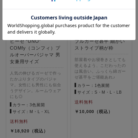
ストレッチ2重ガーゼ ノ
ふんわりコットンのダ
ビーゼ “UNO”
ブルガーゼ甚平 細かい
COMfy（コンフィ）プ
ストライプ柄が粋
ルオーバーパジャマ 男
部屋着やお寝巻きとしても
女兼用サイズ
使えるよう、こだわったの
は風合い。ふっくら綿ガー
人気の伸びるガーゼで作っ
ゼ甚平をご堪能あれ♪
たかぶりタイプのパジャ
マ。女性にも男性にも似合
カラー：1色展開
うデザイン。ルームウェア
サイズ：S・M・L・LB
にも◎
カラー：3色展開
10,000
サイズ：M・L・XL
18,920