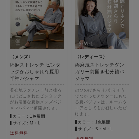
綿麻ストレッチ ピンタ
綿麻混ストレッチダン
ックがおしゃれな夏用
ガリー前開き七分袖パ
半袖パジャマ
ジャマ
着心地ラクチン！前と後ろ
のびのびさらり♪ありそう
にほどこされたピンタック
でなかったアウターにもな
がお洒落な夏物メンズパジ
る夏パジャマは、ルームウ
ャマ♪パンツ前開き付き。
エアとしてもお召しいただ
けます。
カラー：1色展開
カラー：1色展開
サイズ：M・L
サイズ：S・M・L