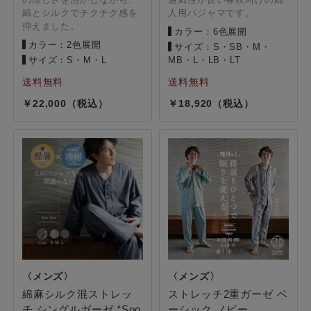
綿とシルクでチクチク感を
人用パジャマです。
抑えました。
カラー：6色展開
カラー：2色展開
サイズ：S・SB・M・
サイズ：S・M・L
MB・L・LB・LT
22,000
18,920
綿麻シルク混ストレッ
ストレッチ2重ガーゼ ベ
チ シングルガーゼ “Soo
ーシック ノビー