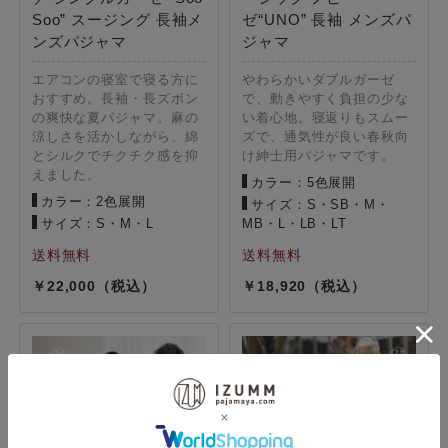
Soo” スージング 長袖メ
ゼ“UNO” 長袖 メンズパ
ンズパジャマ
ジャマ
エアコンの寝室で寝る方に
やわらかいダブルガーゼ
おすすめ。長袖・長ズボン
で、動きやすく負担の少な
の爽快な夏パジャマ。麻の
い着心地。寝返りもスムー
涼しさを活かしながら、綿
ズで、通気性が良い春秋向
とシルクでチクチク感を抑
け紳士用パジャマです。
えました。
カラー：5色展開
カラー：2色展開
サイズ：S・SB・M・
サイズ：S・M・L
MB・L・LB・LT
22,000
18,920