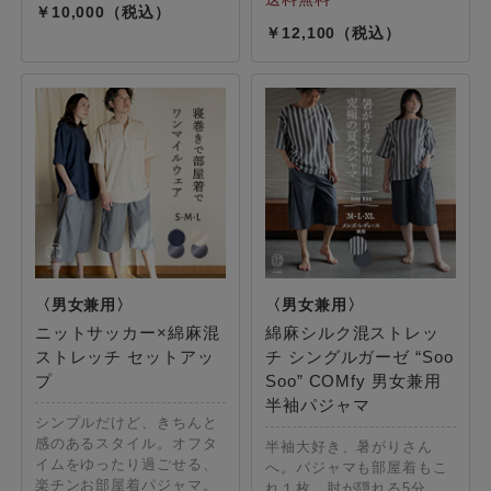
10,000
12,100
ニットサッカー×綿麻混
綿麻シルク混ストレッ
ストレッチ セットアッ
チ シングルガーゼ “Soo
プ
Soo” COMfy 男女兼用
半袖パジャマ
シンプルだけど、きちんと
感のあるスタイル。オフタ
半袖大好き、暑がりさん
イムをゆったり過ごせる、
へ。パジャマも部屋着もこ
楽チンお部屋着パジャマ。
れ１枚。肘が隠れる5分