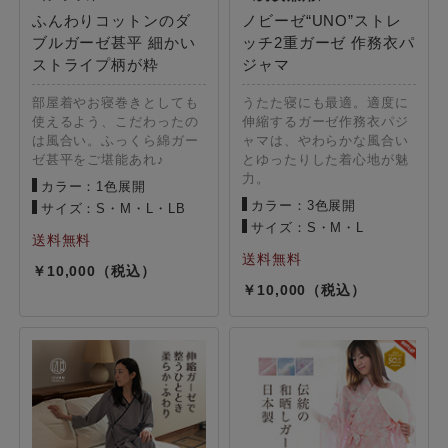
ふんわりコットンのダ
ノビーゼ“UNO”ストレ
ブルガーゼ甚平 細かい
ッチ2重ガーゼ 作務衣パ
ストライプ柄が粋
ジャマ
部屋着やお寝巻きとしても
うたた寝にも最適。適度に
使えるよう、こだわったの
伸縮するガーゼ作務衣パジ
は風合い。ふっくら綿ガー
ャマは、やわらかな風合い
ゼ甚平をご堪能あれ♪
とゆったりした着心地が魅
力。
カラー：1色展開
カラー：3色展開
サイズ：S・M・L・LB
サイズ：S・M・L
10,000
10,000