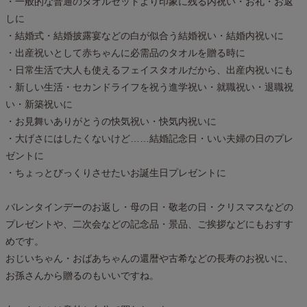
・一般的な普通のタオルセットより印象に残る内祝い・お礼・お返
しに
・結婚式・結婚披露宴などの白が似合う結婚祝い・結婚内祝いに
・出産祝いとして赤ちゃんに必需品のタオルを贈る時に
・日常生活で大人も使えるフェイスタオルだから、出産内祝いにも
・新しい生活・セカンドライフを祝う進学祝い・就職祝い・退職祝
い・新築祝いに
・お見舞いありがとうの快気祝い・快気内祝いに
・大げさにはしたくないけど……結婚記念日・いい夫婦の日のプレ
ゼントに
・ちょっとびっくりさせたいお誕生日プレゼントに
バレンタインデーのお返し・母の日・敬老の日・クリスマスなどの
プレゼントや、二次会などの記念品・景品、ご挨拶などにもおすす
めです。
おじいちゃん・おばあちゃんの還暦や古希などの長寿のお祝いに、
お孫さんから贈るのもいいですね。