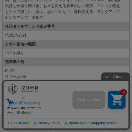
気持ちが届く贈り物、お水を変える必要のない花束、インスタ映え、
もらって嬉しい、喜ぶ、思いつかない、毎日使える、ランクアップ、
センスアップ、実用的
今治タオルブランド認定番号
第2017-2591
タオル生地の種類
パイル織り
包装紙の色
白×白
クリーム×黄
クリーム×赤
ラテ×赤
ブラウン×ゴールド
お花の種類
バリエーションフラワー（おまかせ）
カーネーション
ラベンダー
検索
メニュー
ホーム
カート
おねむりフェア