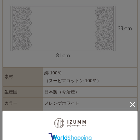
綿 100％
素材
（スーピマコットン 100％）
生産国
日本製（今治産）
カラー
メレンゲホワイト
サイズ
33cm×81cm
今治タオルブランド独自の品質基準に合格した綿100％の日本製タ
オルです。