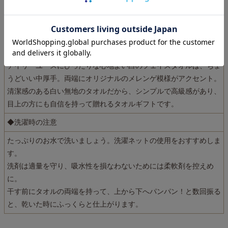
今治タオルの中でも人気の超長綿を使っているので、吸水性が高
い、軽い、柔らかい、ボリュームがある、毛羽落ちが少ないという
特徴があります。
艷やかで光沢があるスーピマコットンを使用した「エンジェルタオ
ル」は、パジャマ屋オリジナルのIZUMMブランド。
デイリーユースにぴったりな心地よい白のフェイスタオルは、ちょ
うどいい中厚手。両端にオリジナルのメレンゲ模様がアクセント。
清潔感のある白い無地のタオルだから、シンプルで高級感があり、
目上の方にも自信を持って贈れるタオルギフトです。
◆洗濯時の注意
たっぷりのお水で洗いましょう。洗濯ネットの使用をおすすめしま
す。
洗剤は適量を守り、吸水性を損なわないためには柔軟剤を控えめ
に。
干す前にタオルの両端を持って、上から下へパンパン！と数回振る
と、乾いた時にふっくらと仕上がります。