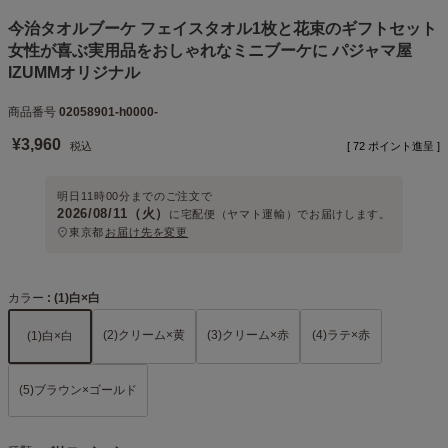
今治タオルブーケ フェイスタオル1枚と花束のギフトセット
女性が喜ぶ実用品をおしゃれなミニブーケに パジャマ屋
IZUMMオリジナル
商品番号
02058901-h0000-
¥
3,960
税込
[
72
ポイント進呈 ]
明日
11時00分
までのご注文で
2026/08/11（火）
に
宅配便（ヤマト運輸）
でお届けします。
東京都
お届け先を変更
カラー
(1)白×白
(2)クリーム×黄
(3)クリーム×赤
(4)ラテ×赤
(1)白×白
(5)ブラウン×ゴールド