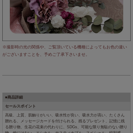
※撮影時の光の関係や、ご覧頂いている機種によってもお色の違い
がございますことを、予めご了承下さいませ。
■商品詳細
セールスポイント
高級、上質、肌触りがいい、吸水性が良い、吸水力が高い、たくさん
贈れる、メッセージカードを付けられる、残るプレゼント、記憶に残
る贈り物、生花の花束の代わりに、SDGs、可能な限り無駄のない贈り
物、他にはない、エシカル、サスティナブル、スペシャル、特別感、