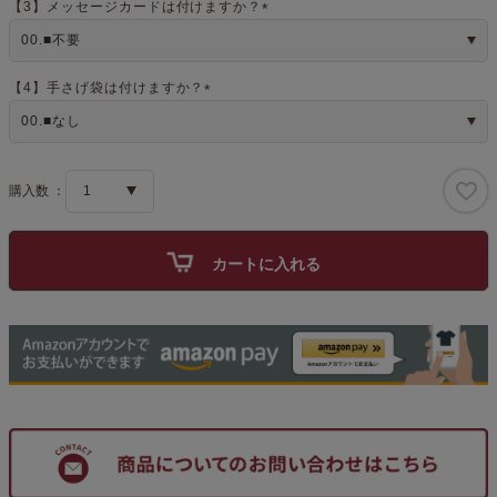
)
【3】メッセージカードは付けますか？
(
必
須
)
【4】手さげ袋は付けますか？
(
必
須
)
カートに入れる