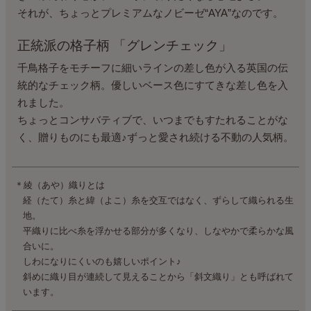
それが、ちょっとプレミアムなノビーゼ“AYA”なのです。
正統派の格子柄 「グレンチェック」
千鳥格子をモチーフに細いラインの差し色が入る英国の伝
統的な
チェック柄。優しいベース色にすてきな差し色を入
れました。
ちょっとコンサバティブで、いつまでもすたれることがな
く、
贈りものにも最適♪ずっと愛され続ける不動の人気柄。
＊綾（あや）織りとは
経（たて）糸と緯（よこ）糸を交互ではなく、ずらして織られる生
地。
平織りに比べ糸を浮かせる部分が多くなり、しなやかで柔らかな風
合いに。
しわになりにくいのも嬉しいポイント♪
斜めに織り目が連続して見えることから「斜文織り」とも呼ばれて
います。