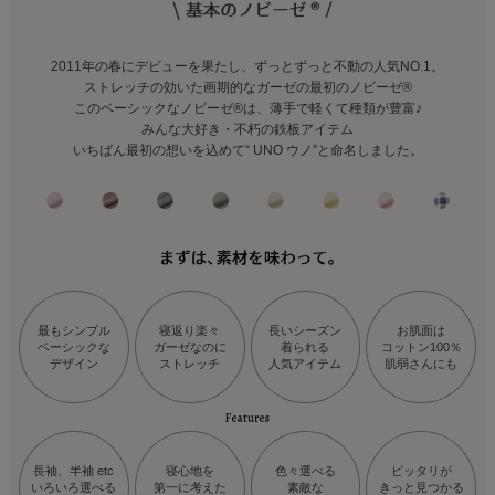
2011年の春にデビューを果たし、ずっとずっと不動の人気NO.1。
ストレッチの効いた画期的なガーゼの最初のノビーゼ®︎
このベーシックなノビーゼ®は、薄手で軽くて種類が豊富♪
みんな大好き・不朽の鉄板アイテム
いちばん最初の想いを込めて“ UNO ウノ”と命名しました。
最もシンプル
寝返り楽々
長いシーズン
お肌面は
ベーシックな
ガーゼなのに
着られる
コットン100％
デザイン
ストレッチ
人気アイテム
肌弱さんにも
長袖、半袖 etc
寝心地を
色々選べる
ピッタリが
いろいろ選べる
第一に考えた
素敵な
きっと見つかる