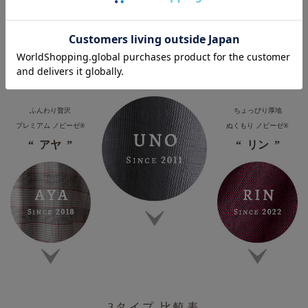
まずはここから
ベーシック ノビーゼ®
“ ウノ ”
ふんわり贅沢
ちょっぴり厚地
プレミアム ノビーゼ®
ぬくもり ノビーゼ®
“ アヤ ”
“ リン ”
3タイプ 比較表