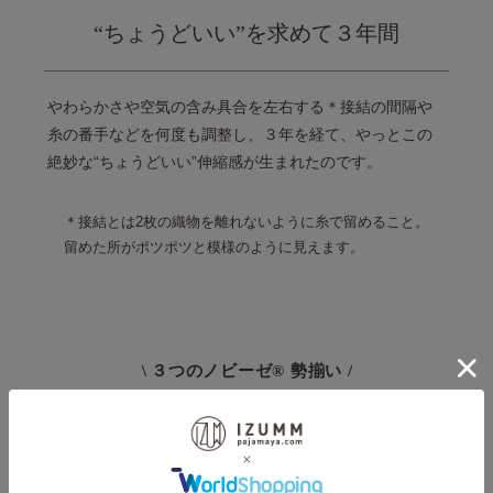
“ちょうどいい”を求めて３年間
やわらかさや空気の含み具合を左右する
＊接結の間隔や
糸の番手などを何度も調整し、
３年を経て、やっとこの
絶妙な
“ちょうどいい”伸縮感が生まれたのです。
接結とは2枚の織物を離れないように糸で留めること。
留めた所がポツポツと模様のように見えます。
/
３つのノビーゼ® 勢揃い /
2011年の販売開始より、ずーっと人気 NO.1
ちょっと違った風合いも仲間入り