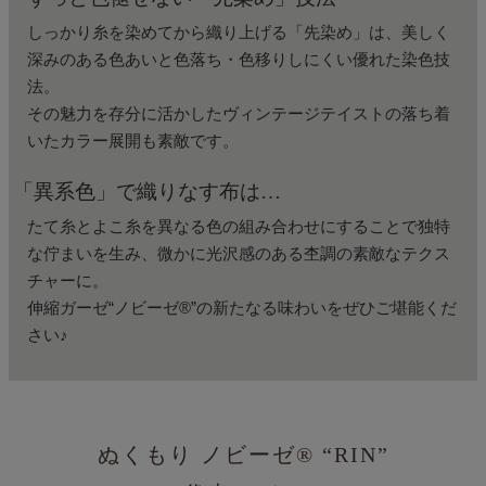
しっかり糸を染めてから織り上げる「先染め」は、美しく
深みのある色あいと
色落ち・色移りしにくい優れた染色技
法。
その魅力を存分に活かした
ヴィンテージテイストの落ち着
いたカラー展開も素敵です。
「異系色」で織りなす布は…
たて糸とよこ糸を異なる色の組み合わせにすることで独特
な佇まいを生み、
微かに光沢感のある杢調の素敵なテクス
チャーに。
伸縮ガーゼ“ノビーゼ︎®”の新たなる味わいをぜひご堪能くだ
さい♪
ぬくもり ノビーゼ®
“RIN”