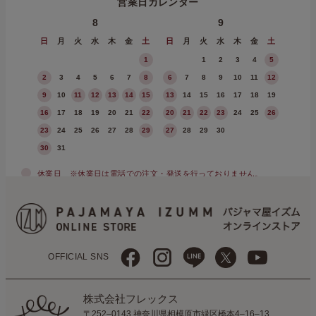
営業日カレンダー
8
9
日
月
火
水
木
金
土
日
月
火
水
木
金
土
1
1
2
3
4
5
2
3
4
5
6
7
8
6
7
8
9
10
11
12
9
10
11
12
13
14
15
13
14
15
16
17
18
19
16
17
18
19
20
21
22
20
21
22
23
24
25
26
23
24
25
26
27
28
29
27
28
29
30
30
31
休業日
※休業日は電話での注文・発送を行っておりません。
OFFICIAL SNS
株式会社フレックス
〒252–0143 神奈川県相模原市緑区橋本4–16–13