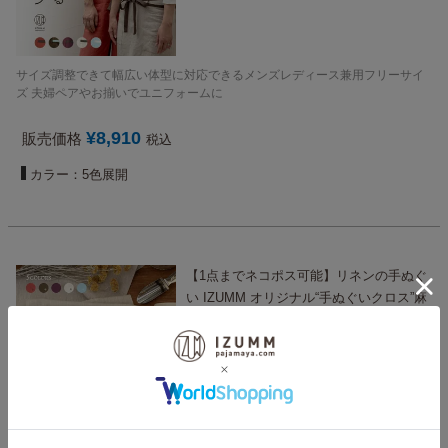
サイズ調整できて幅広い体型に対応できるメンズレディース兼用フリーサイ
ズ 夫婦ペアやお揃いでユニフォームに
¥
8,910
販売価格
税込
カラー：5色展開
【1点までネコポス可能】リネンの手ぬぐ
い IZUMM オリジナル“手ぬぐいクロス”麻
100％ 30cm×100cm ふきんやヘアバンド
など使い方色々
【ネコポス可】
吸水性抜群で乾きやすい麻のふきん。頭や首に巻いたり敷物