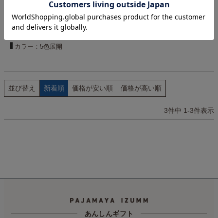
など色々使えて便利。
¥
2,200
販売価格
税込
カラー：5色展開
並び替え
新着順
価格が安い順
価格が高い順
3
件中
1
-
3
件表示
あんしんギフト