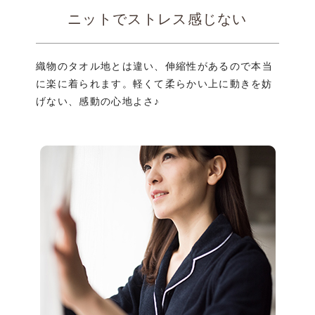
ニットでストレス感じない
ら
織物のタオル地とは違い、伸縮性が
あるので本当
に楽に着られます。
軽くて柔らかい上に動きを妨
げない、
感動の心地よさ♪
か