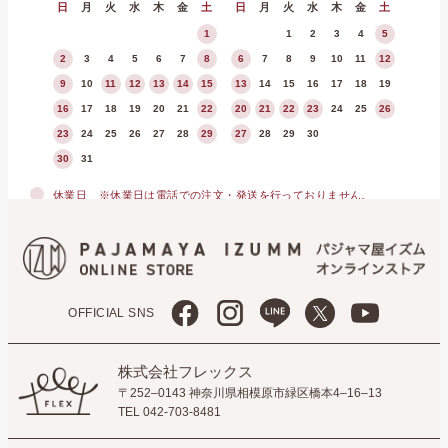
日
月
火
水
木
金
土
日
月
火
水
木
金
土
1
1
2
3
4
5
2
3
4
5
6
7
8
6
7
8
9
10
11
12
9
10
11
12
13
14
15
13
14
15
16
17
18
19
16
17
18
19
20
21
22
20
21
22
23
24
25
26
23
24
25
26
27
28
29
27
28
29
30
30
31
休業日
※休業日は電話での注文・発送を行っておりません。
OFFICIAL SNS
株式会社フレックス
〒252–0143 神奈川県相模原市緑区橋本4–16–13
TEL 042-703-8481