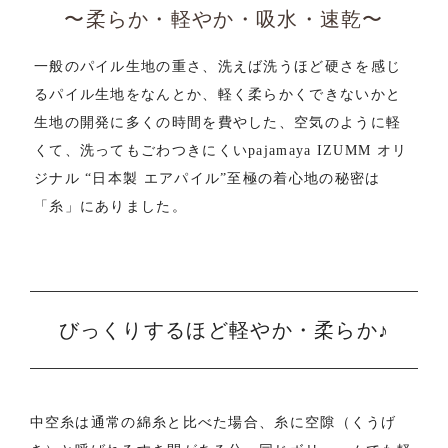
に
〜柔らか・軽やか・吸水・速乾〜
一般のパイル生地の重さ、洗えば洗うほど硬さを感じ
る
パイル生地をなんとか、軽く柔らかくできないかと
生地の開発に多くの時間を費やした、
空気のように軽
くて、洗ってもごわつきにくい
pajamaya IZUMM オリ
ジナル “日本製 エアパイル”
至極の着心地の秘密は
「糸」にありました。
軽
びっくりするほど軽やか・柔らか♪
中空糸は通常の綿糸と比べた場合、糸に空隙（くうげ