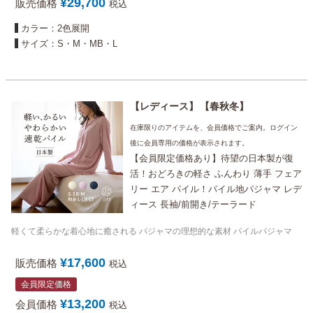
¥
29,700
販売価格
税込
カラー：2色展開
サイズ：S・M・MB・L
レディース
春秋冬
在庫限りのアイテムを、会員価格でご案内。ログイン
後に会員専用の価格が表示されます。
【会員限定価格あり】待望の日本製が復
活！おどろきの軽さ ふんわり 薄手 フェア
リー エア パイル！パイル地パジャマ レデ
ィース 長袖/前開き/テーラード
軽くて柔らかな着心地に癒される パジャマの理想的な素材 パイルパジャマ
¥
17,600
販売価格
税込
会員限定価格
¥
13,200
会員価格
税込