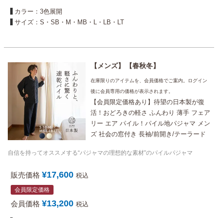
カラー：3色展開
サイズ：S・SB・M・MB・L・LB・LT
メンズ
春秋冬
在庫限りのアイテムを、会員価格でご案内。ログイン
後に会員専用の価格が表示されます。
【会員限定価格あり】待望の日本製が復
活！おどろきの軽さ ふんわり 薄手 フェア
リー エア パイル！パイル地パジャマ メン
ズ 社会の窓付き 長袖/前開き/テーラード
自信を持ってオススメする“パジャマの理想的な素材”のパイルパジャマ
¥
17,600
販売価格
税込
会員限定価格
¥
13,200
会員価格
税込