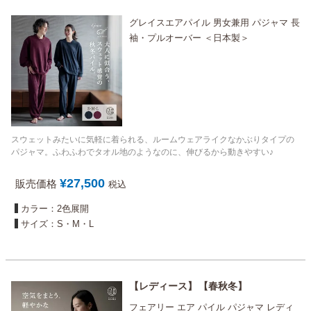
グレイスエアパイル 男女兼用 パジャマ 長
袖・プルオーバー ＜日本製＞
スウェットみたいに気軽に着られる、ルームウェアライクなかぶりタイプの
パジャマ。ふわふわでタオル地のようなのに、伸びるから動きやすい♪
¥
27,500
販売価格
税込
カラー：2色展開
サイズ：S・M・L
レディース
春秋冬
フェアリー エア パイル パジャマ レディ