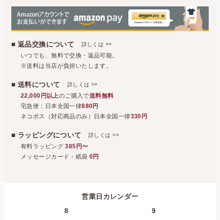
■ 返品交換について
>>
詳しくは
いつでも、無料で交換・返品可能。
※送料は当店が負担いたします。
■ 送料について
>>
詳しくは
22,000円以上
のご購入で
送料無料
宅急便：日本全国一律
880円
ネコポス（対応商品のみ）日本全国一律
330円
■ ラッピングについて
>>
詳しくは
有料ラッピング
385円〜
メッセージカード・紙袋
0円
営業日カレンダー
8
9