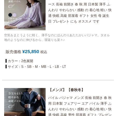
ース 長袖 前開き 春 秋 用 日本製 薄手 ふ
んわり やわらかい 感動 の 着心地 軽い 快
適 快眠 高級 部屋着 ギフト 女性 母 誕生
日 プレゼント にも オススメ です
空気をまとうように軽く、薄手なのにほんのりあたたかいパジャマ。タオル
地のようなのに伸びるから、寝返りも楽々♪
¥
25,850
販売価格
税込
カラー：2色展開
サイズ：S・SB・M・MB・L・LB・LT
メンズ
春秋冬
パイル パジャマ メンズ 長袖 前開き 春 秋
用 日本製 フェアリー エア パイル 薄手 ふ
んわり やわらかい 感動 の 着心地 軽い 快
適 快眠 高級 男性 部屋着 ギフト プレゼン