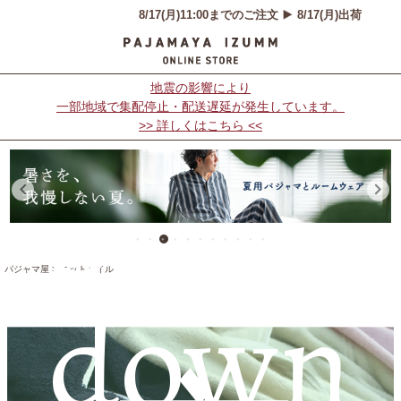
地震の影響により
一部地域で集配停止・配送遅延が発生しています。
>> 詳しくはこちら <<
Scroll
パジャマ屋
ニットパイル
down