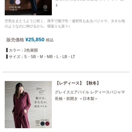
ト
空気をまとうように軽く、薄手で吸汗性・速乾性もあるパジャマ。タオル地
のようなのに伸びるから、寝返りも楽々♪
¥
25,850
販売価格
税込
カラー：2色展開
サイズ：S・SB・M・MB・L・LB・LT
レディース
秋冬
グレイスエアパイル レディースパジャマ
長袖・前開き ＜日本製＞