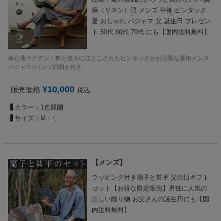
麻（リネン）混 メンズ 半袖 ピンタック
夏 おしゃれ パジャマ 父 誕生日 プレゼン
ト 50代 60代 70代 にも【国内送料無料】
着心地ラクチン！前と後ろにほどこされたピンタックがお洒落な夏物メンズ
パジャマ♪パンツ前開き付き。
¥
10,000
販売価格
税込
カラー：1色展開
サイズ：M・L
メンズ
ラッピング付き扇子と甚平 父の日ギフト
セット【お得な限定販売】男性に人気の
涼しい贈り物 お父さんの誕生日にも【国
内送料無料】