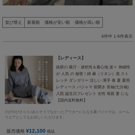
並び替え
新着順
価格が安い順
価格が高い順
6
件中
1
-
6
件表示
レディース
抜群の 吸汗・速乾性＆着心地 楽々 伸縮性
が 人気 の 秘密！綿 麻（リネン）混 スト
レッチ ダンガリー 涼しい 薄手 春 夏 夏用
レディース パジャマ 前開き 長袖(七分袖)
入院 誕生日プレゼント 女性 母親 妻 にも
【国内送料無料】
のびのびさらり♪ありそうでなかったアウターにもなる夏パジャマは、ルーム
ウエアとしてもお召しいただけます。
¥
12,100
販売価格
税込