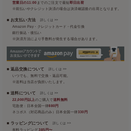
営業日の11:00
までのご注文で最短
即日出荷
※前払いやクレジット決済の場合は決済確認後の出荷となります。
■ お支払い方法
>>
詳しくは
Amazon Pay・クレジットカード・代金引換
銀行振込・後払い
※決済方法により手数料が発生する場合があります。
■ 返品交換について
>>
詳しくは
いつでも、無料で交換・返品可能。
※送料は当店が負担いたします。
■ 送料について
>>
詳しくは
22,000円以上
のご購入で
送料無料
宅急便：日本全国一律
880円
ネコポス（対応商品のみ）日本全国一律
330円
■ ラッピングについて
>>
詳しくは
有料ラッピング
385円〜