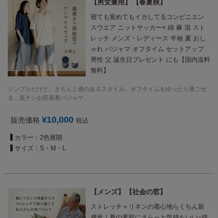
男女兼用
春夏秋
寝ても覚めてもイカしてるコンビニエン
スウエア ニットサッカー× 綿 麻 混 スト
レッチ メンズ・レディース 半袖 夏 おし
ゃれ パジャマ オフタイム セットアップ
男性 父 誕生日プレゼント にも【国内送料
無料】
シンプルだけど、きちんと感のあるスタイル。オフタイムをゆったり過ごせ
る、楽チンお部屋着パジャマ。
¥
10,000
販売価格
税込
カラー：2色展開
サイズ：S・M・L
メンズ
社会の窓
ストレッチ＋リネンの着心地らくちん新
感覚！夏の素肌にさらっと気持ちいい♪綿