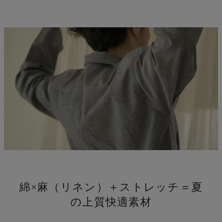
し
綿×麻（リネン）＋ストレッチ＝夏
の上質快適素材