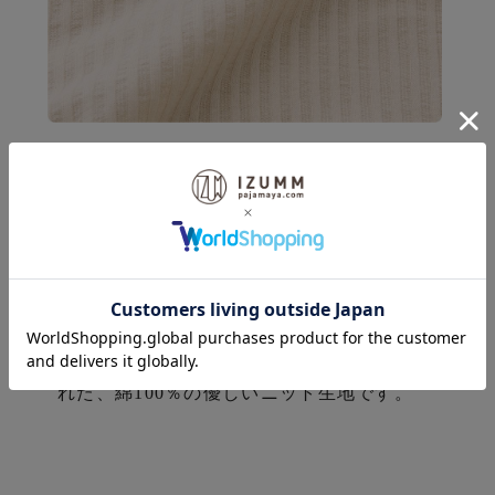
♪
「ニット素材ならではの伸縮
性」
ニットならではの伸縮性と薄手でソフトな肌
触りが素肌にとっても心地いい。表面を凸凹
にすることで肌にベタ付くのを防ぎ、汗をか
いてもさらっと快適。
通気性・吸水性にも優
れた、綿100％の優しいニット生地です。