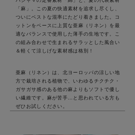
び
パジャマの定番素材「綿」と、夏の代表素材
「麻」。
この夏の快適素材を追求し尽くし、
ついにベストな混率にたどり着きました。
コ
ットンをベースに上質な亜麻（リネン）を最
適なバランスで使用した薄手の生地です。こ
の組み合わせで生まれるサラッとした風合い
＆軽くて涼しげな素材感は格別！
亜麻（リネン）は、北ヨーロッパの涼しい地
方で栽培される植物で、いわゆるチクチク・
ガサガサ感のある他の麻よりもソフトで優し
い繊維です。麻が苦手…と思われている方も
ぜひお試しください。