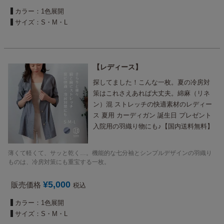
カラー：1色展開
サイズ：S・M・L
レディース
探してました！こんな一枚。夏の冷房対
策はこれさえあれば大丈夫。綿麻（リネ
ン）混 ストレッチの快適素材のレディー
ス 夏用 カーディガン 誕生日 プレゼント
入院用の羽織り物にも♪【国内送料無料】
薄くて軽くて、サッと乾く…。機能的な七分袖とシンプルデザインの羽織り
ものは、冷房対策にも重宝する一枚。
¥
5,000
販売価格
税込
カラー：1色展開
サイズ：S・M・L