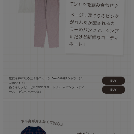
世にも稀有なる三子糸コットン “keu” 半袖Tシャツ （ミ
BUY
コホワイト）
ぬくもりノビーゼ® “RIN” スマート ルームパンツ レディ
BUY
ース （ピンクベージュ）