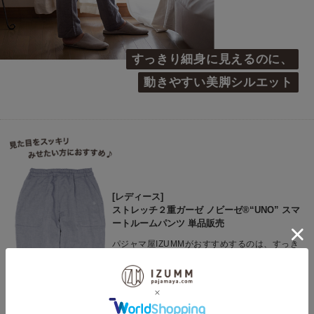
すっきり細身に見えるのに、
動きやすい美脚シルエット
[レディース]
ストレッチ２重ガーゼ ノビーゼ®“UNO” スマ
ートルームパンツ 単品販売
パジャマ屋IZUMMがおすすめするのは、すっき
り見えて動きやすいレディースパンツ。細身な
がら腰まわりはゆったり楽々♪足首に向かって
細くなるテーパードが美脚シルエットを叶えま
す。裾が床に付きにくく、軽やかな2重ガーゼ
で暑い季節もさらりと快適です。