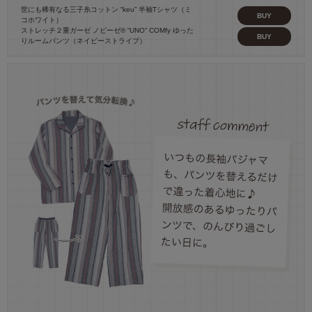
世にも稀有なる三子糸コットン “keu” 半袖Tシャツ（ミ
BUY
コホワイト）
ストレッチ２重ガーゼ ノビーゼ® “UNO” COMfy ゆった
BUY
りルームパンツ（ネイビーストライプ）