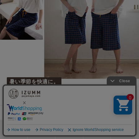
暑い季節を快適に。
伸びるガーゼの軽やかハーフパンツ
ストレッチ２重ガーゼ
“ノビーゼ®” UNO COMfy
検索
メニュー
ホーム
カート
おねむりフェア