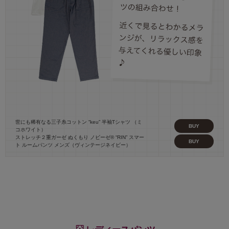
世にも稀有なる三子糸コットン “keu” 半袖Tシャツ （ミ
BUY
コホワイト）
ストレッチ２重ガーゼ ぬくもり ノビーゼ® “RIN” スマー
BUY
ト ルームパンツ メンズ（ヴィンテージネイビー）