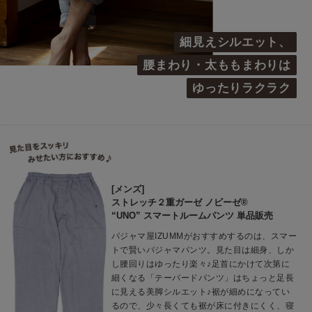
細見えシルエット、
腰まわり・太ももまわりは
ゆったりラクラク
[メンズ]
ストレッチ２重ガーゼ ノビーゼ®
“UNO” スマートルームパンツ 単品販売
パジャマ屋IZUMMがおすすめするのは、スマー
トで賢いパジャマパンツ。見た目は細身、しか
し腰回りはゆったり楽々♪足首にかけて次第に
細くなる「テーパードパンツ」はちょっと足長
に見える美脚シルエット♪裾が細めになってい
るので、少々長くても裾が床に付きにくく、寝