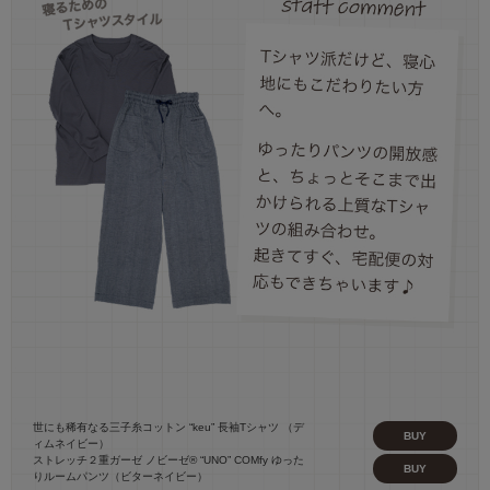
世にも稀有なる三子糸コットン “keu” 長袖Tシャツ （デ
BUY
ィムネイビー）
ストレッチ２重ガーゼ ノビーゼ® “UNO” COMfy ゆった
BUY
りルームパンツ（ビターネイビー）