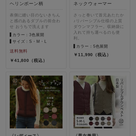
ヘリンボーン柄
ネックウォーマー
表側に縫い目のないきちん
さっと巻いて首元あたたか
と感のあるダブルの前合わ
♪リバーシブル仕様の上質
せ おうちで洗えます
ダウンマフラー。収納袋に
入れて持ち運べるのも便
カラー：3色展開
利。
サイズ：S・M・L
カラー：5色展開
11,990
41,800