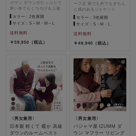
ガウン ダウンがたっぷりで
ーフ丈 家でも外でもきちん
寒い冬でもくつろげる上着
と感のあるジャケット
カラー：2色展開
カラー：3色展開
サイズ：S～M・M～L
サイズ：S・M・L
59,950
49,940
日本製 軽くて 暖か 高級
パジャマ屋 IZUMM ダ
ダウンのルームベスト
ウン マフラー リビング