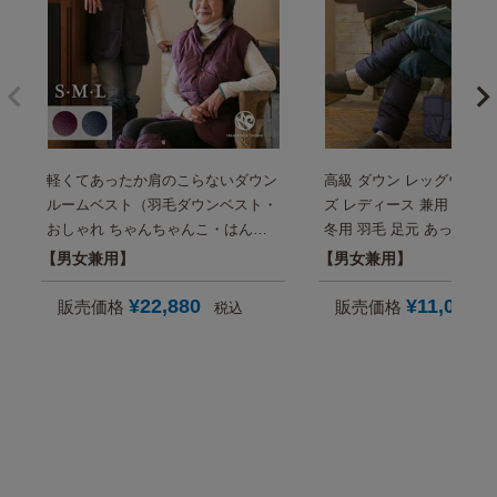
軽くてあったか肩のこらないダウン
高級 ダウン レッグウォー
ルームベスト（羽毛ダウンベスト・
ズ レディース 兼用 日本製
おしゃれ ちゃんちゃんこ・はんて
冬用 羽毛 足元 あったかグ
ん）【メンズ・レディース兼用】高
性 女性 祖母 祖父 父 母 
男女兼用
男女兼用
級 日本製 男性 女性 父 母 古希 喜寿
50代 60代 70代 80代 
お祝い 冬 実用的 プレゼント にも
ント 還暦 紫 古希 喜寿 77
¥
22,880
¥
11,000
販売価格
販売価格
税込
【国内送料無料】
米寿 卒寿 祝い お祝い お
お見舞い 退職祝い にも