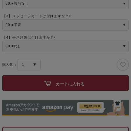
(
必
須
)
【3】メッセージカードは付けますか？
(
必
須
)
【4】手さげ袋は付けますか？
(
必
須
)
カートに入れる