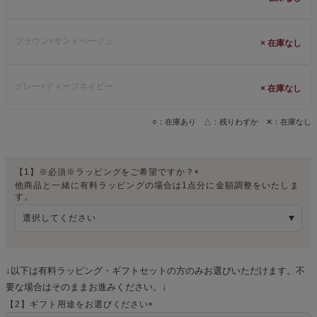
ブラウン×サンドベージュ
×
グレー×ディープネイビー
×
○：在庫あり △：残りわずか ✕：在庫なし
【1】※必須※ラッピングをご希望ですか？
他商品と一緒に有料ラッピングの場合は1点分に金額調整をいたしま
(
す。
必
須
)
↓以下は有料ラッピング・ギフトセットの方のみお選びいただけます。不
要な場合はそのままお進みください。↓
【2】ギフト用途をお選びください