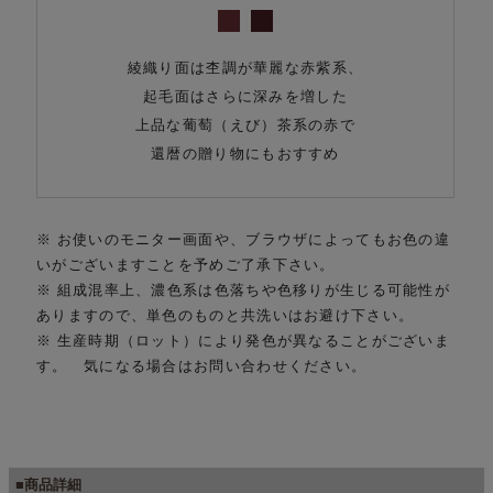
綾織り面は杢調が華麗な赤紫系、
起毛面はさらに深みを増した
上品な葡萄（えび）茶系の赤で
還暦の贈り物にもおすすめ
※ お使いのモニター画面や、ブラウザによってもお色の違
いがございますことを予めご了承下さい。
※ 組成混率上、濃色系は色落ちや色移りが生じる可能性が
ありますので、単色のものと共洗いはお避け下さい。
※ 生産時期（ロット）により発色が異なることがございま
す。 気になる場合はお問い合わせください。
■商品詳細