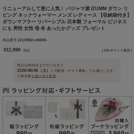
リニューアルして更に人気！ パジャマ屋 IZUMM ダウン リ
ビング ネックウォーマー メンズ レディース 【収納袋付き】
ダウンマフラー リバーシブル 日本製 フォーマル ビジネス
にも 男性 女性 母 冬 あったかグッズ プレゼント
商品番号
22139601-h0000-
¥
11,990
税込
[
218
ポイント進呈 ]
明日
11時00分
までのご注文で
2026/08/08（土）
に
宅配便（ヤマト運輸）
でお届けします。
東京都
お届け先を変更