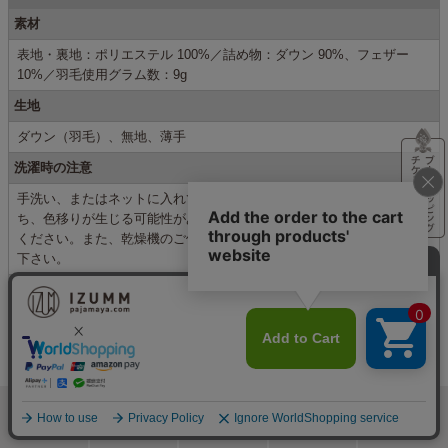
素材
表地・裏地：ポリエステル 100%／詰め物：ダウン 90%、フェザー
10%／羽毛使用グラム数：9g
生地
ダウン（羽毛）、無地、薄手
洗濯時の注意
手洗い、またはネットに入れて弱流いをお勧めします。濃色系は色落
ち、色移りが生じる可能性があるため、淡色ものとの共洗いはお避け
ください。また、乾燥機のご使用は避け、洗濯後は形を整えて干して
下さい。
生産国
日本
サイズ(cm)
【ネックウォーマー本体】15×90
【収納袋】21×17.5
カラー
検索
メニュー
ホーム
カート
おねむりフェア