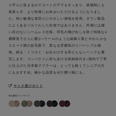
り平らに収まるのでコートの下でもすっきり、
就寝時にも
嵩張らず、より快適にお休みいただけるようになりまし
た。
特に敏感な首回りにやさしい側地を使用。ダウン製品
によくあるツルツルした生地ではありません。
外側には縫
い目のないシームレス仕様。羽毛の飛び出しを防ぐ特殊な4
層構造でさらに暖か♪
ウールのような綾織り面とやわらかな
スエード調の起毛面で、異なる雰囲気のリバーシブル側
地。
眠る・くつろぐ・お出かけする等どんなシーンでも重
宝します。
コンパクトに持ち歩ける収納袋付き♪
国内で丁寧
に仕上げた日本製マフラーは、とっても軽くてシニアの方
にもおすすめ。
確かな品質をぜひ贈り物にも。
サイズ選びガイド