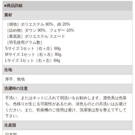
■商品詳細
素材
［側地］ポリエステル 80%、綿 20%
［詰め物］ダウン 90%、フェザー 10%
［裏底面］ポリエステル スエード
［羽毛使用グラム数］
Sサイズ 1セット（右＋左）68g
Mサイズ 1セット（右＋左）80g
Lサイズ 1セット（右＋左）84g
生地
厚手、無地
洗濯時の注意
手洗い、またはネットに入れて弱流いをお勧めします。濃色系は色落
ち、色移りが生じる可能性があるため、淡色ものとの共洗いはお避け
ください。また、乾燥機のご使用は避け、洗濯後は形を整えて干して
下さい。
生産国
日本製