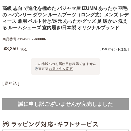
高級 志向 で進化を極めた パジャマ屋 IZUMM あったか 羽毛
の ヘヴンリー ダウン ルームブーツ（ロング丈）メンズ レデ
ィース 兼用 ベルト付き/足元 あったかグッズ 足 暖かい 洗え
る ルームシューズ 室内履き/日本製 オリジナルブランド
商品番号
21949602-h0000-
¥
8,250
税込
[
150
ポイント進呈 ]
この地域へのお届け日は表示できません
東京都
お届け先を変更
送料込
誠に申し訳ございませんが完売しました