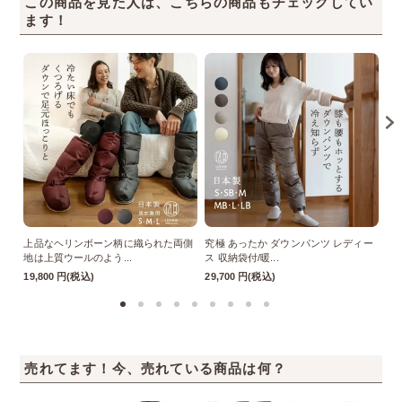
この商品を見た人は、こちらの商品もチェックしてい
ます！
上品なヘリンボーン柄に織られた両側
究極 あったか ダウンパンツ レディー
上
地は上質ウールのよう...
ス 収納袋付/暖...
地
19,800 円(税込)
29,700 円(税込)
14
売れてます！今、売れている商品は何？