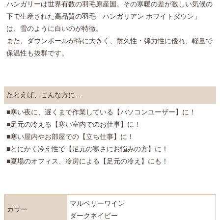
ハンガリーは世界有数の羽毛原産国。その寒暖の差が激しい気候の
下で生産された高品質の羽毛「ハンガリアン ホワイトダウン」
は、雪のように白いのが特徴。
また、ダウンボールが特に大きく、耐久性・弾力性に優れ、軽量で
保温性も抜群です。
たとえば、こんな方に…
■寒い夜に、遅くまで作業している【パソコンユーザー】に！
■足元の冷える【寒い室内でのお仕事】に！
■寒い屋内やお部屋での【立ち仕事】に！
■とにかく冷え性で【足元の寒さにお悩みの方】に！
■夏場のオフィス、冷房による【足元の冷え】にも！
マルベリーワイン
カラー
ダークネイビー