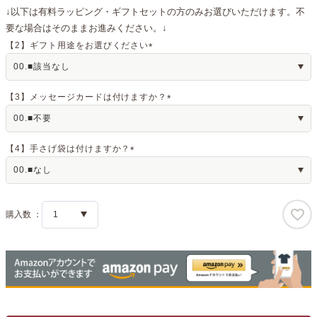
↓以下は有料ラッピング・ギフトセットの方のみお選びいただけます。不
要な場合はそのままお進みください。↓
【2】ギフト用途をお選びください
(
必
須
)
【3】メッセージカードは付けますか？
(
必
須
)
【4】手さげ袋は付けますか？
(
必
須
)