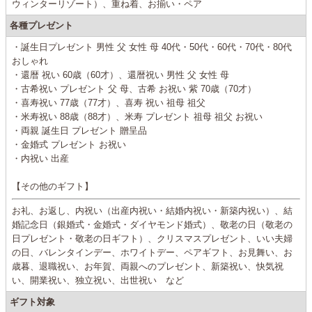
ウィンターリゾート）、重ね着、お揃い・ペア
各種プレゼント
・誕生日プレゼント 男性 父 女性 母 40代・50代・60代・70代・80代
おしゃれ
・還暦 祝い 60歳（60才）、還暦祝い 男性 父 女性 母
・古希祝い プレゼント 父 母、古希 お祝い 紫 70歳（70才）
・喜寿祝い 77歳（77才）、喜寿 祝い 祖母 祖父
・米寿祝い 88歳（88才）、米寿 プレゼント 祖母 祖父 お祝い
・両親 誕生日 プレゼント 贈呈品
・金婚式 プレゼント お祝い
・内祝い 出産
【その他のギフト】
お礼、お返し、内祝い（出産内祝い・結婚内祝い・新築内祝い）、結
婚記念日（銀婚式・金婚式・ダイヤモンド婚式）、敬老の日（敬老の
日プレゼント・敬老の日ギフト）、クリスマスプレゼント、いい夫婦
の日、バレンタインデー、ホワイトデー、ペアギフト、お見舞い、お
歳暮、退職祝い、お年賀、両親へのプレゼント、新築祝い、快気祝
い、開業祝い、独立祝い、出世祝い など
ギフト対象