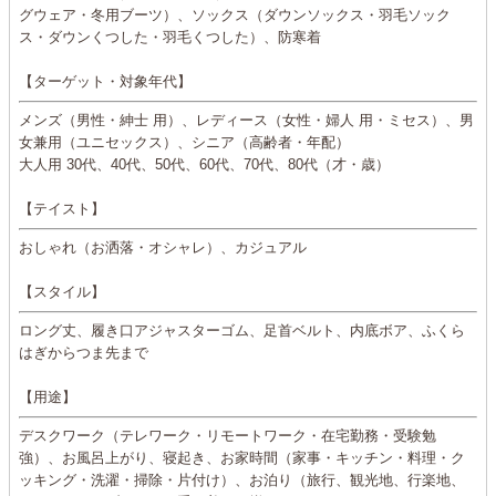
グウェア・冬用ブーツ）、ソックス（ダウンソックス・羽毛ソック
ス・ダウンくつした・羽毛くつした）、防寒着
【ターゲット・対象年代】
メンズ（男性・紳士 用）、レディース（女性・婦人 用・ミセス）、男
女兼用（ユニセックス）、シニア（高齢者・年配）
大人用 30代、40代、50代、60代、70代、80代（才・歳）
【テイスト】
おしゃれ（お洒落・オシャレ）、カジュアル
【スタイル】
ロング丈、履き口アジャスターゴム、足首ベルト、内底ボア、ふくら
はぎからつま先まで
【用途】
デスクワーク（テレワーク・リモートワーク・在宅勤務・受験勉
強）、お風呂上がり、寝起き、お家時間（家事・キッチン・料理・ク
ッキング・洗濯・掃除・片付け）、お泊り（旅行、観光地、行楽地、