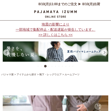
地震の影響により
一部地域で集配停止・配送遅延が発生しています。
>> 詳しくはこちら <<
パジャマ屋
アイテムから探す
靴下・レッグウエア
ルームブーツ