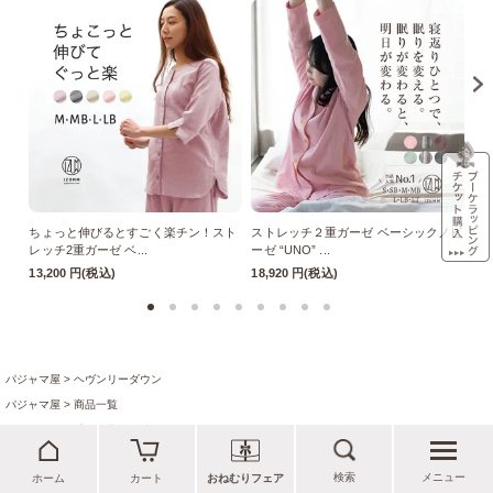
ちょっと伸びるとすごく楽チン！スト
ストレッチ２重ガーゼ ベーシックノビ
ス
レッチ2重ガーゼ ベ...
ーゼ “UNO” ...
ーゼ
13,200 円(税込)
18,920 円(税込)
18
パジャマ屋
ヘヴンリーダウン
パジャマ屋
商品一覧
パジャマ屋
季節の商品
真冬向きのあったかパジャマとルームウェア
足元の冷えにお困りな
パジャマ屋
イベント・催事など
数量限定・在庫限り！アウトレット商品を集めました
検索
メニュー
ホーム
カート
おねむりフェア