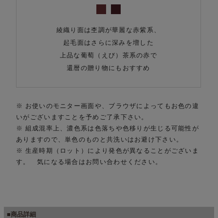
綾織り面は杢調が華麗な赤紫系、
起毛面はさらに深みを増した
上品な葡萄（えび）茶系の赤で
還暦の贈り物にもおすすめ
※ お使いのモニター画面や、ブラウザによってもお色の違
いがございますことを予めご了承下さい。
※ 組成混率上、濃色系は色落ちや色移りが生じる可能性が
ありますので、単色のものと共洗いはお避け下さい。
※ 生産時期（ロット）により発色が異なることがございま
す。 気になる場合はお問い合わせください。
■商品詳細