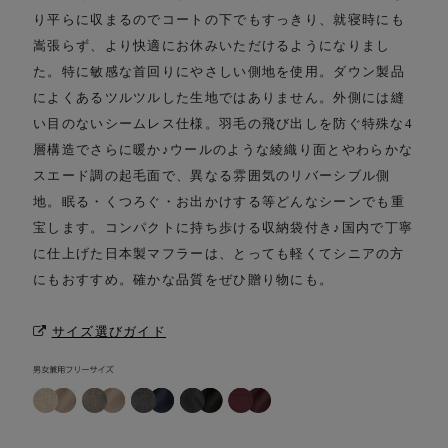
り平らに収まるのでコートの下でもすっきり、
就寝時にも
嵩張らず、より快適にお休みいただけるようになりまし
た。
特に敏感な首回りにやさしい側地を使用。ダウン製品
によくあるツルツルした生地ではありません。
外側には縫
い目のないシームレス仕様。羽毛の飛び出しを防ぐ特殊な4
層構造でさらに暖か♪
ウールのような綾織り面とやわらかな
スエード調の起毛面で、異なる雰囲気のリバーシブル側
地。
眠る・くつろぐ・お出かけする等どんなシーンでも重
宝します。
コンパクトに持ち歩ける収納袋付き♪
国内で丁寧
に仕上げた日本製マフラーは、とっても軽くてシニアの方
にもおすすめ。
確かな品質をぜひ贈り物にも。
サイズ選びガイド