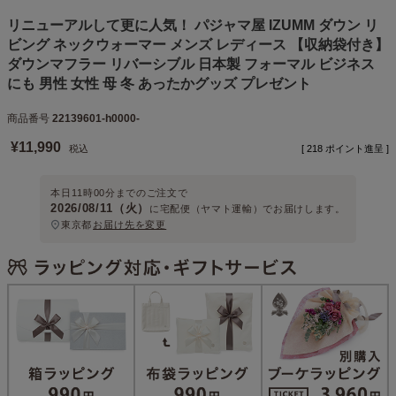
リニューアルして更に人気！ パジャマ屋 IZUMM ダウン リ
ビング ネックウォーマー メンズ レディース 【収納袋付き】
ダウンマフラー リバーシブル 日本製 フォーマル ビジネス
にも 男性 女性 母 冬 あったかグッズ プレゼント
商品番号
22139601-h0000-
¥
11,990
税込
[
218
ポイント進呈 ]
本日
11時00分
までのご注文で
2026/08/11（火）
に
宅配便（ヤマト運輸）
でお届けします。
東京都
お届け先を変更