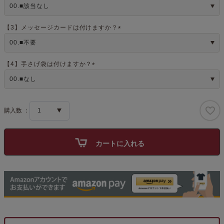
(
必
須
)
【3】メッセージカードは付けますか？
(
必
須
)
【4】手さげ袋は付けますか？
(
必
須
)
カートに入れる