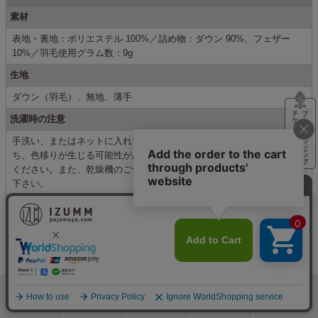
素材
表地・裏地：ポリエステル 100%／詰め物：ダウン 90%、フェザー
10%／羽毛使用グラム数：9g
生地
ダウン（羽毛）、無地、薄手
洗濯時の注意
手洗い、またはネットに入れて弱流いをお勧めします。濃色系は色落
ち、色移りが生じる可能性があるため、淡色ものとの共洗いはお避け
ください。また、乾燥機のご使用は避け、洗濯後は形を整えて干して
下さい。
生産国
日本
サイズ(cm)
【ネックウォーマー本体】15×90
【収納袋】21×17.5
カラー
検索
メニュー
ホーム
カート
おねむりフェア