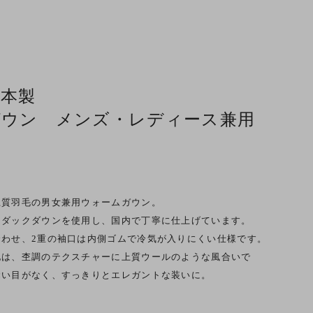
日本製
ガウン メンズ・レディース兼用
上質羽毛の男女兼用ウォームガウン。
トダックダウンを使用し、国内で丁寧に仕上げています。
わせ、2重の袖口は内側ゴムで冷気が入りにくい仕様です。
地は、杢調のテクスチャーに上質ウールのような風合いで
縫い目がなく、すっきりとエレガントな装いに。