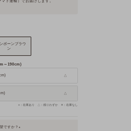
ヤマト運輸）
でお届けします。
ンボーンブラウ
ン
m～190cm)
m)
△
m)
△
○：在庫あり △：残りわずか ✕：在庫なし
希望ですか？