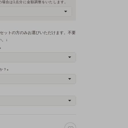
の場合は1点分に金額調整をいたします。
(
必
須
)
トセットの方のみお選びいただけます。不要
。↓
(
必
須
か？
)
(
必
須
)