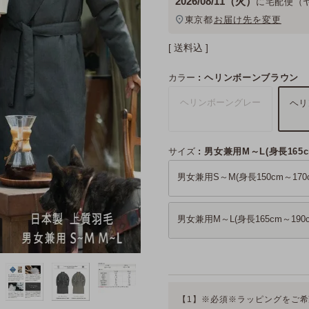
2026/08/11（火）
に
宅配便（
東京都
お届け先を変更
送料込
カラー
ヘリンボーンブラウン
ヘリンボーングレー
ヘリ
サイズ
男女兼用M～L(身長165c
男女兼用S～M(身長150cm～170c
男女兼用M～L(身長165cm～190c
【1】※必須※ラッピングをご