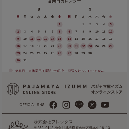
営業日カレンダー
8
9
日
月
火
水
木
金
土
日
月
火
水
木
金
土
1
1
2
3
4
5
2
3
4
5
6
7
8
6
7
8
9
10
11
12
9
10
11
12
13
14
15
13
14
15
16
17
18
19
16
17
18
19
20
21
22
20
21
22
23
24
25
26
23
24
25
26
27
28
29
27
28
29
30
30
31
休業日
※休業日は電話での注文・発送を行っておりません。
OFFICIAL SNS
株式会社フレックス
〒252–0143 神奈川県相模原市緑区橋本4–16–13