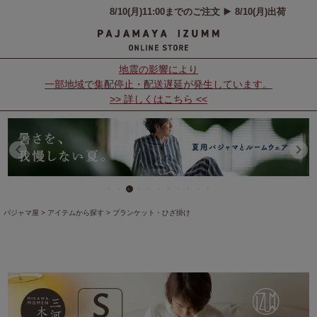
地震の影響により
一部地域で集配停止・配送遅延が発生しています。
>> 詳しくはこちら <<
パジャマ屋
アイテムから探す
ブランケット・ひざ掛け