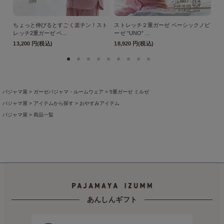
ちょっと伸びるとすごく楽チン！スト
ストレッチ２重ガーゼ ベーシックノビ
ス
レッチ2重ガーゼ ベ...
ーゼ “UNO” ...
ーゼ
13,200 円(税込)
18,920 円(税込)
18
パジャマ屋
ガーゼパジャマ・ルームウェア
5重ガーゼ ミルゼ
パジャマ屋
アイテムから探す
おやすみアイテム
パジャマ屋
商品一覧
パジャマ屋
プレゼント・贈り物に最適♪ギフト・アイテム
父の日ギフト
【父の日ギフト】楽
パジャマ屋
特集ページの一覧
突然の入院でも慌てない！経験者に聞いた入院準備リスト
入
パジャマ屋
季節の商品
盛夏向き
打倒夏バテ！元気なカラダ
パジャマ屋
季節の商品
盛夏向き
暑すぎて眠れない・・・の悩みを解消！真夏の快眠テクニ
パジャマ屋
プレゼント・贈り物に最適♪ギフト・アイテム
お中元・暑中見舞
パジャマ屋
プレゼント・贈り物に最適♪ギフト・アイテム
お歳暮・お年賀
パジャマ屋
イベント・催事など
数量限定・在庫限り！アウトレット商品を集めました
あんしんギフト
パジャマ屋
季節の商品
真冬向きのあったかパジャマとルームウェア
足元の冷えにお困りな
パジャマ屋
季節の商品
真冬向きのあったかパジャマとルームウェア
冬のおやすみアイテム