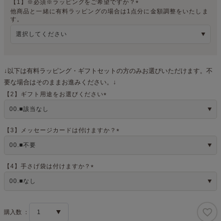
【1】※必須※ラッピングをご希望ですか？
他商品と一緒に有料ラッピングの場合は1点分に金額調整をいたしま
(
す。
必
須
)
↓以下は有料ラッピング・ギフトセットの方のみお選びいただけます。不
要な場合はそのままお進みください。↓
【2】ギフト用途をお選びください
(
必
須
)
【3】メッセージカードは付けますか？
(
必
須
)
【4】手さげ袋は付けますか？
(
必
須
)