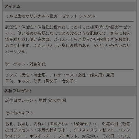
アイテム
ミルゼ生地オリジナル５重ガーゼケット シングル
調温性・保温性・保湿性に優れたしっとりした綿100％の5重ガーゼケ
ット。使い始めから肌になじむとろけるような肌触りで、さらにお洗
濯を繰り返し使い込めば、よりふっくらと柔らかい心地よさをお楽し
みになれます。ふんわりとした奥行き感のある、やさしい色合いのリ
バーシブル。
ターゲット・対象年代
メンズ（男性・紳士用）、レディース（女性・婦人用）兼用
子供、キッズ、幼児（男の子・女の子）
各種プレゼント
誕生日プレゼント 男性 父 女性 母
その他のギフト
お礼、お返し、内祝い（出産内祝い・結婚内祝い）、敬老の日（敬老
の日プレゼント・敬老の日ギフト）、クリスマスプレゼント、バレン
タインデー、ホワイトデー、プチギフト、お見舞い、母の日、いい夫