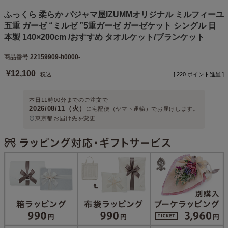
ふっくら 柔らか パジャマ屋IZUMMオリジナル ミルフィーユ
五重 ガーゼ “ミルゼ ”5重ガーゼ ガーゼケット シングル 日
本製 140×200cm /おすすめ タオルケット/ブランケット
商品番号
22159909-h0000-
¥
12,100
税込
[
220
ポイント進呈 ]
本日
11時00分
までのご注文で
2026/08/11（火）
に
宅配便（ヤマト運輸）
でお届けします。
東京都
お届け先を変更