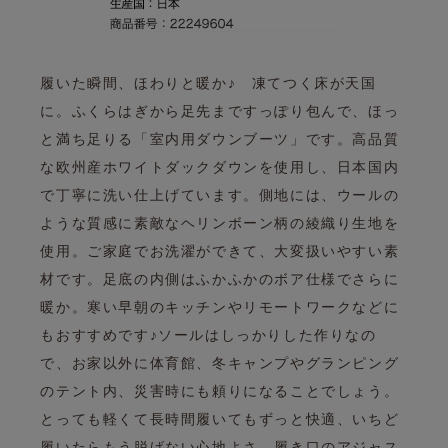
履いた瞬間、ほわりと暖か♪ 凍てつく床が天国
に。
ふくらはぎから足先まですっぽり包んで、ほっ
と満ち足りる「室内用ダウンブーツ」です。
高品質
な欧州産ホワイトダックダウンを使用し、日本国内
で丁寧に洗い仕上げています。
側地には、ウールの
ような質感に素敵なヘリンボーン柄の綾織り生地を
使用。
ご家庭でお洗濯ができて、大変扱いやすい素
材です。
足底の内側はふかふかのボア仕様でさらに
暖か。
寒い早朝のキッチンやリモートワークなどに
もおすすめです♪
ソールはしっかりした作りなの
で、お家以外に体育館、
冬キャンプやグランピング
のテント内、災害時にも頼りになることでしょう。
とっても軽くて長時間履いてもずっと快適、いちど
履いたらもう脱げない心地よさ。
履き口のアジャス