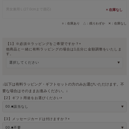
男女兼用Ｌ(27.0cmまで適応)
×
○：在庫あり △：残りわずか ✕：在庫なし
【1】※必須※ラッピングをご希望ですか？
他商品と一緒に有料ラッピングの場合は1点分に金額調整をいたしま
(
す。
必
須
)
↓以下は有料ラッピング・ギフトセットの方のみお選びいただけます。不
要な場合はそのままお進みください。↓
【2】ギフト用途をお選びください
(
必
須
)
【3】メッセージカードは付けますか？
(