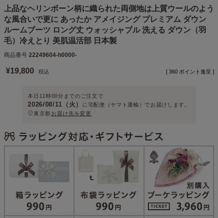
上品なヘリンボーン柄に織られた両側地は上質ウールのよう
な風合いで更に あったか アメイジング プレミアム ダウン
ルームブーツ ロング丈 ウォッシャブル 洗える ダウン（羽
毛）冷えとり 美肌温活部 日本製
商品番号
22249604-h0000-
¥
19,800
税込
[
360
ポイント進呈 ]
本日
11時00分
までのご注文で
2026/08/11（火）
に
宅配便（ヤマト運輸）
でお届けします。
東京都
お届け先を変更