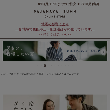
地震の影響により
一部地域で集配停止・配送遅延が発生しています。
>> 詳しくはこちら <<
パジャマ屋
アイテムから探す
靴下・レッグウエア
ルームブーツ