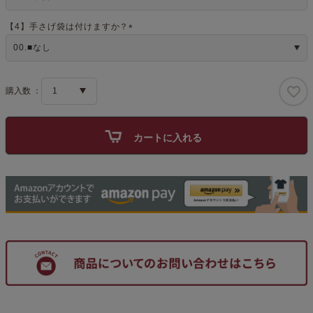
必
須
)
【4】手さげ袋は付けますか？
(
必
須
)
カートに入れる