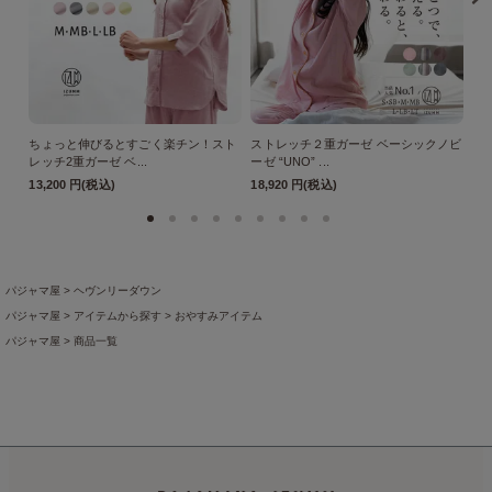
ちょっと伸びるとすごく楽チン！スト
ストレッチ２重ガーゼ ベーシックノビ
ス
レッチ2重ガーゼ ベ...
ーゼ “UNO” ...
ーゼ
13,200 円(税込)
18,920 円(税込)
18
パジャマ屋
ヘヴンリーダウン
パジャマ屋
アイテムから探す
おやすみアイテム
パジャマ屋
商品一覧
パジャマ屋
プレゼント・贈り物に最適♪ギフト・アイテム
ご年配の方への贈り物
パジャマ屋
プレゼント・贈り物に最適♪ギフト・アイテム
敬老の日プレゼント
【敬老の日ギ
パジャマ屋
アイテムから探す
ファブリック・雑貨
パジャマ屋
アイテムから探す
羽織りもの
パジャマ屋
季節の商品
真冬向きのあったかパジャマとルームウェア
軽くてあったかな羽織