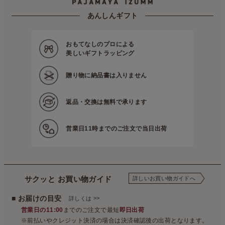
パジャマ屋
季節の商品
真冬向きのあったかパジャマとルームウェア
冬のおやすみアイテム
あんしんギフト
おもてなしのプロによる
美しいギフトラッピング
贈り物に
納品書は入りません
返品・交換は
無料で承ります
営業日11時までの
ご注文で当日出荷
サクッと お買い物ガイド
詳しいお買い物ガイドへ
■ お届けの目安
>>
詳しくは
営業日の11:00
までのご注文で最短
即日出荷
※前払いやクレジット決済の場合は決済確認後の出荷となります。