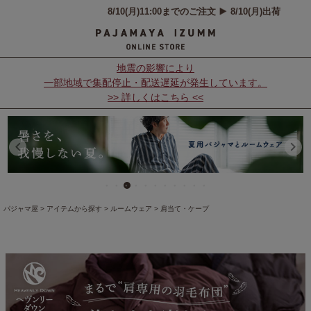
地震の影響により
一部地域で集配停止・配送遅延が発生しています。
>> 詳しくはこちら <<
パジャマ屋
アイテムから探す
ルームウェア
肩当て・ケープ