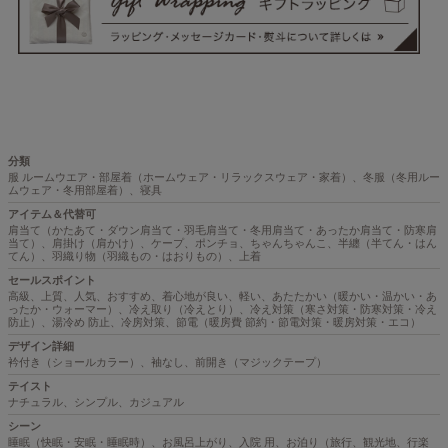
分類
服 ルームウエア・部屋着（ホームウェア・リラックスウェア・家着）、冬服（冬用ルー
ムウェア・冬用部屋着）、寝具
アイテム＆代替可
肩当て（かたあて・ダウン肩当て・羽毛肩当て・冬用肩当て・あったか肩当て・防寒肩
当て）、肩掛け（肩かけ）、ケープ、ポンチョ、ちゃんちゃんこ、半纏（半てん・はん
てん）、羽織り物（羽織もの・はおりもの）、上着
セールスポイント
高級、上質、人気、おすすめ、着心地が良い、軽い、あたたかい（暖かい・温かい・あ
ったか・ウォーマー）、冷え取り（冷えとり）、冷え対策（寒さ対策・防寒対策・冷え
防止）、湯冷め 防止、冷房対策、節電（暖房費 節約・節電対策・暖房対策・エコ）
デザイン詳細
衿付き（ショールカラー）、袖なし、前開き（マジックテープ）
テイスト
ナチュラル、シンプル、カジュアル
シーン
睡眠（快眠・安眠・睡眠時）、お風呂上がり、入院 用、お泊り（旅行、観光地、行楽