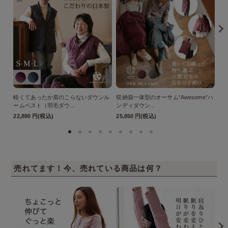
軽くてあったか肩のこらないダウンル
収納袋一体型のオーサム“Awesome”ハ
パ
ームベスト（羽毛ダウ...
ンディダウン...
ボー
22,880 円(税込)
25,850 円(税込)
41
売れてます！今、売れている商品は何？