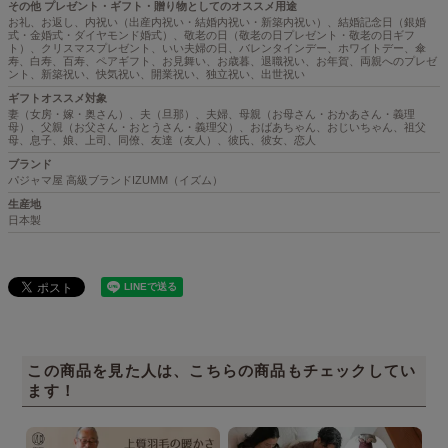
その他 プレゼント・ギフト・贈り物としてのオススメ用途
お礼、お返し、内祝い（出産内祝い・結婚内祝い・新築内祝い）、結婚記念日（銀婚
式・金婚式・ダイヤモンド婚式）、敬老の日（敬老の日プレゼント・敬老の日ギフ
ト）、クリスマスプレゼント、いい夫婦の日、バレンタインデー、ホワイトデー、傘
寿、白寿、百寿、ペアギフト、お見舞い、お歳暮、退職祝い、お年賀、両親へのプレゼ
ント、新築祝い、快気祝い、開業祝い、独立祝い、出世祝い
ギフトオススメ対象
妻（女房・嫁・奥さん）、夫（旦那）、夫婦、母親（お母さん・おかあさん・義理
母）、父親（お父さん・おとうさん・義理父）、おばあちゃん、おじいちゃん、祖父
母、息子、娘、上司、同僚、友達（友人）、彼氏、彼女、恋人
ブランド
パジャマ屋 高級ブランドIZUMM（イズム）
生産地
日本製
この商品を見た人は、こちらの商品もチェックしてい
ます！