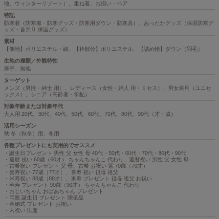
地、ウィンターリゾート）、重ね着、お揃い・ペア
特記
防寒着（防寒服・防寒グッズ・防寒用ダウン・防寒具）、あったかグッズ（保温防寒グ
ッズ・首回り 保温グッズ）
素材
【側地】ポリエステル・綿、【衿部分】ポリエステル、【詰め物】ダウン（羽毛）
生地の種類／外観特性
厚手、無地
ターゲット
メンズ（男性・紳士 用）、レディース（女性・婦人 用・ミセス）、男女兼用（ユニセ
ックス）、シニア（高齢者・年配）
対象年齢または対象年代
大人用 20代、30代、40代、50代、60代、70代、80代、90代（才・歳）
活用シーズン
秋 冬（秋冬）用、冬用
各種プレゼントにも実用的でオススメ
・誕生日プレゼント 男性 父 女性 母 40代・50代・60代・70代・80代・90代
・還暦 祝い 60歳（60才） ちゃんちゃんこ 代わり、還暦祝い 男性 父 女性 母
・古希祝い プレゼント 父 母、古希 お祝い 紫 70歳（70才）
・喜寿祝い 77歳（77才）、喜寿 祝い 祖母 祖父
・米寿祝い 88歳（88才）、米寿 プレゼント 祖母 祖父 お祝い
・卒寿 プレゼント 90歳（90才） ちゃんちゃんこ 代わり
・おじいちゃん おばあちゃん プレゼント
・両親 誕生日 プレゼント 贈呈品
・金婚式 プレゼント お祝い
・内祝い 出産