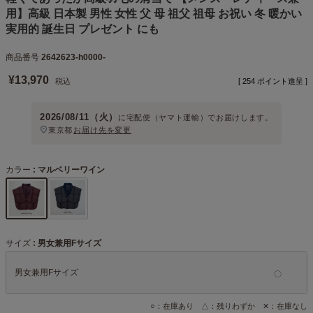
用】高級 日本製 男性 女性 父 母 祖父 祖母 お祝い 冬 暖かい
実用的 誕生日 プレゼント にも
商品番号
2642623-h0000-
¥
13,970
税込
[
254
ポイント進呈 ]
2026/08/11（火）
に
宅配便（ヤマト運輸）
でお届けします。
東京都
お届け先を変更
カラー
マルベリーワイン
サイズ
男女兼用Fサイズ
男女兼用Fサイズ
○：在庫あり △：残りわずか ✕：在庫なし