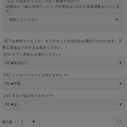
【1】※必須※ラッピングをご希望ですか？
他商品と一緒に有料ラッピングの場合は1点分に金額調整をいたしま
(
す。
必
須
)
↓以下は有料ラッピング・ギフトセットの方のみお選びいただけます。不
要な場合はそのままお進みください。↓
【2】ギフト用途をお選びください
(
必
須
)
【3】メッセージカードは付けますか？
(
必
須
)
【4】手さげ袋は付けますか？
(
必
須
)