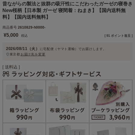
昔ながらの製法と抜群の吸汗性にこだわったガーゼの寝巻き
New桜柄【日本製 ガーゼ 寝間着：ねまき】【国内送料無
料】【国内送料無料】
商品番号
2610829-h0000-
¥
5,000
税込
[
91
ポイント進呈 ]
2026/08/11（火）
に
宅配便（ヤマト運輸）
でお届けします。
東京都
お届け先を変更
送料込