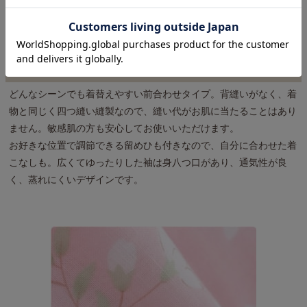
お肌にやさしい素材のガーゼだからこそ、もっとやさしく
どんなシーンでも着替えやすい前合わせタイプ。背縫いがなく、着
物と同じく四つ縫い縫製なので、縫い代がお肌に当たることはあり
ません。敏感肌の方も安心してお使いいただけます。
お好きな位置で調節できる留めひも付きなので、自分に合わせた着
こなしも。広くてゆったりした袖は身八つ口があり、通気性が良
く、蒸れにくいデザインです。