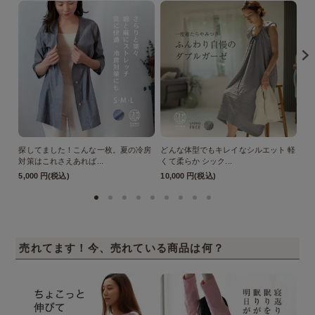
探してました！こんな一枚。夏の冷房
どんな体型でもキレイなシルエット 軽
【
対策はこれさえあれば...
くて柔らか シック...
さん
5,000 円(税込)
10,000 円(税込)
26
売れてます！今、売れている商品は何？