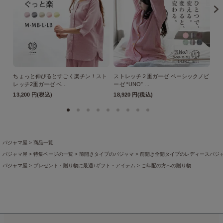
ちょっと伸びるとすごく楽チン！スト
ストレッチ２重ガーゼ ベーシックノビ
ス
レッチ2重ガーゼ ベ...
ーゼ “UNO” ...
ーゼ
13,200 円(税込)
18,920 円(税込)
18
パジャマ屋
商品一覧
パジャマ屋
特集ページの一覧
前開きタイプのパジャマ
前開き全開タイプのレディースパジ
パジャマ屋
プレゼント・贈り物に最適♪ギフト・アイテム
ご年配の方への贈り物
パジャマ屋
アイテムから探す
レディースパジャマ
長袖・薄手のレディースパジャマ
パジャマ屋
綿素材
綿100％
パジャマ屋
特集ページの一覧
突然の入院でも慌てない！経験者に聞いた入院準備リスト
こ
パジャマ屋
季節の商品
盛夏向き
打倒夏バテ！元気なカラダ
パジャマ屋
季節の商品
盛夏向き
暑すぎて眠れない・・・の悩みを解消！真夏の快眠テクニ