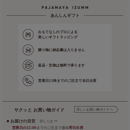
パジャマ屋
季節の商品
盛夏向き
夏でも長袖＆七分袖
パジャマ屋
イベント・催事など
数量限定・在庫限り！アウトレット商品を集めました
あんしんギフト
おもてなしのプロによる
美しいギフトラッピング
贈り物に
納品書は入りません
返品・交換は
無料で承ります
営業日11時までの
ご注文で当日出荷
サクッと お買い物ガイド
詳しいお買い物ガイドへ
■ お届けの目安
>>
詳しくは
営業日の11:00
までのご注文で最短
即日出荷