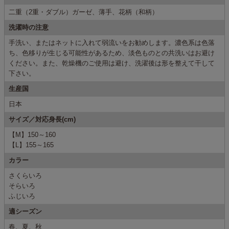
二重（2重・ダブル）ガーゼ、薄手、花柄（和柄）
洗濯時の注意
手洗い、またはネットに入れて弱流いをお勧めします。濃色系は色落
ち、色移りが生じる可能性があるため、淡色ものとの共洗いはお避け
ください。また、乾燥機のご使用は避け、洗濯後は形を整えて干して
下さい。
生産国
日本
サイズ／対応身長(cm)
【M】150～160
【L】155～165
カラー
さくらいろ
そらいろ
ふじいろ
適シーズン
春、夏、秋