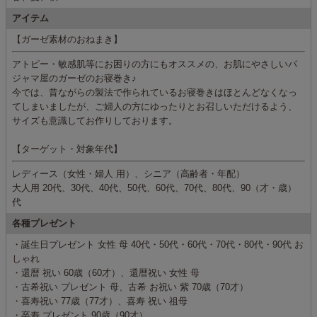
アイテム
【ガーゼ素材のおねまき】
アトピー・敏感肌等にお困りの方にもオススメの、お肌にやさしいパ
ジャマ屋のガーゼのお寝巻き♪
今では、昔ながらの製法で作られているお寝巻きはほとんどなくなっ
てしまいましたが、ご婦人の方にゆったりとお召しいただけるよう、
サイズも意識してお作りしております。
【ターゲット・対象年代】
レディース（女性・婦人 用）、シニア（高齢者・年配）
大人用 20代、30代、40代、50代、60代、70代、80代、90（才・歳）
代
各種プレゼント
・誕生日プレゼント 女性 母 40代・50代・60代・70代・80代・90代 お
しゃれ
・還暦 祝い 60歳（60才）、還暦祝い 女性 母
・古希祝い プレゼント 母、古希 お祝い 紫 70歳（70才）
・喜寿祝い 77歳（77才）、喜寿 祝い 祖母
・卒寿 プレゼント 90歳（90才）