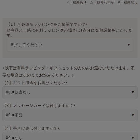
○：在庫あり △：残りわずか ✕：在庫なし
【1】※必須※ラッピングをご希望ですか？
他商品と一緒に有料ラッピングの場合は1点分に金額調整をいたしま
(
す。
必
須
)
↓以下は有料ラッピング・ギフトセットの方のみお選びいただけます。不
要な場合はそのままお進みください。↓
【2】ギフト用途をお選びください
(
必
須
)
【3】メッセージカードは付けますか？
(
必
須
)
【4】手さげ袋は付けますか？
(
必