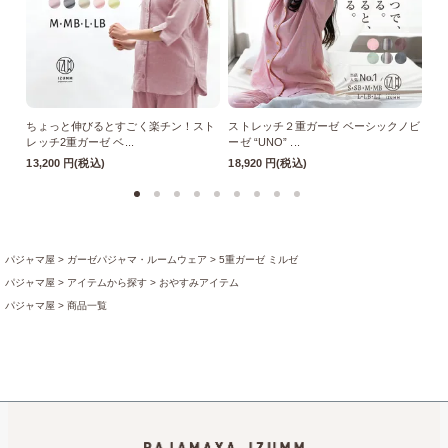
ちょっと伸びるとすごく楽チン！スト
ストレッチ２重ガーゼ ベーシックノビ
ス
レッチ2重ガーゼ ベ...
ーゼ “UNO” ...
ーゼ
13,200 円(税込)
18,920 円(税込)
18
パジャマ屋
ガーゼパジャマ・ルームウェア
5重ガーゼ ミルゼ
パジャマ屋
アイテムから探す
おやすみアイテム
パジャマ屋
商品一覧
パジャマ屋
プレゼント・贈り物に最適♪ギフト・アイテム
父の日ギフト
【父の日ギフト】楽
パジャマ屋
特集ページの一覧
突然の入院でも慌てない！経験者に聞いた入院準備リスト
入
パジャマ屋
季節の商品
盛夏向き
打倒夏バテ！元気なカラダ
パジャマ屋
季節の商品
盛夏向き
暑すぎて眠れない・・・の悩みを解消！真夏の快眠テクニ
パジャマ屋
プレゼント・贈り物に最適♪ギフト・アイテム
お中元・暑中見舞
パジャマ屋
プレゼント・贈り物に最適♪ギフト・アイテム
お歳暮・お年賀