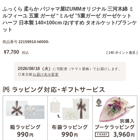
ふっくら 柔らか パジャマ屋IZUMMオリジナル 三河木綿 ミ
ルフィーユ 五重 ガーゼ “ミルゼ ”5重ガーゼ ガーゼケット
ハーフ 日本製 140×100cm /おすすめ タオルケット/ブランケ
ット
商品番号
22159910-h0000-
¥
7,700
税込
[
140
ポイント進呈 ]
2026/08/18（火）
に
宅配便（ヤマト運輸）
でお届けします。
東京都
お届け先を変更