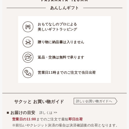
パジャマ屋
イベント・催事など
数量限定・在庫限り！アウトレット商品を集めました
あんしんギフト
パジャマ屋
季節の商品
真冬向きのあったかパジャマとルームウェア
足元の冷えにお困りな
パジャマ屋
季節の商品
真冬向きのあったかパジャマとルームウェア
冬のおやすみアイテム
おもてなしのプロによる
パジャマ屋
プレゼント・贈り物に最適♪ギフト・アイテム
ぷちギフト
美しいギフトラッピング
贈り物に
納品書は入りません
返品・交換は
無料で承ります
営業日11時までの
ご注文で当日出荷
サクッと お買い物ガイド
詳しいお買い物ガイドへ
■ お届けの目安
>>
詳しくは
営業日の11:00
までのご注文で最短
即日出荷
※前払いやクレジット決済の場合は決済確認後の出荷となります。