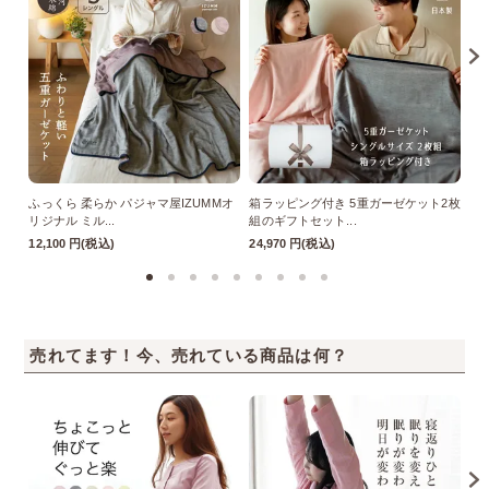
ふっくら 柔らか パジャマ屋IZUMMオ
箱ラッピング付き 5重ガーゼケット2枚
あ
リジナル ミル...
組のギフトセット...
付
12,100 円(税込)
24,970 円(税込)
9,
売れてます！今、売れている商品は何？