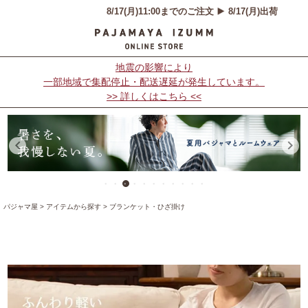
地震の影響により
一部地域で集配停止・配送遅延が発生しています。
>> 詳しくはこちら <<
パジャマ屋
アイテムから探す
ブランケット・ひざ掛け