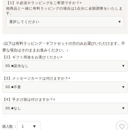
【1】※必須※ラッピングをご希望ですか？
他商品と一緒に有料ラッピングの場合は1点分に金額調整をいたしま
(
す。
必
須
)
↓以下は有料ラッピング・ギフトセットの方のみお選びいただけます。不
要な場合はそのままお進みください。↓
【2】ギフト用途をお選びください
(
必
須
)
【3】メッセージカードは付けますか？
(
必
須
)
【4】手さげ袋は付けますか？
(
必
須
)