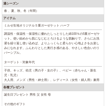
適シーズン
春 、夏、秋、冬（年間）
アイテム
ミルゼ生地オリジナル５重ガーゼケット ハーフ
調温性・保温性・保湿性に優れたしっとりした綿100％の5重ガーゼケ
ット。使い始めから肌になじむとろけるような肌触りで、さらにお洗
濯を繰り返し使い込めば、よりふっくらと柔らかい心地よさをお楽し
みになれます。ふんわりとした奥行き感のある、やさしい色合いのリ
バーシブル。
ターゲット・対象年代
子供、キッズ、幼児（男の子・女の子）、ベビー（赤ちゃん・新生
児・乳児）
大人用、メンズ（男性・紳士用）、レディース（女性・婦人用）兼用
各種プレゼント
誕生日プレゼント 男性 父 女性 母
その他のギフト