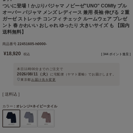
ついに登場！かぶりパジャマ ノビーゼ"UNO" COMfy プル
オーバー パジャマ メンズ レディース 兼用 長袖 伸びる ２重
ガーゼ ストレッチ コンフィ チェック ルームウェア プレゼ
ント 春 かわいい おしゃれ ゆったり 大きいサイズ も 【国内
送料無料】
商品番号
22451605-h0000-
¥
18,920
税込
[
344
ポイント進呈 ]
本日
11時00分
までのご注文で
2026/08/11（火）
に
宅配便（ヤマト運輸）
でお届けします。
東京都
お届け先を変更
送料込
カラー
オレンジ×ネイビータイル