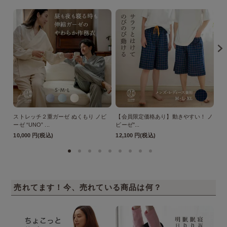
ストレッチ２重ガーゼ ぬくもり ノビ
【会員限定価格あり】動きやすい！ ノ
【
ーゼ “UNO” ...
ビーゼ"...
ぬく
10,000 円(税込)
12,100 円(税込)
11
売れてます！今、売れている商品は何？