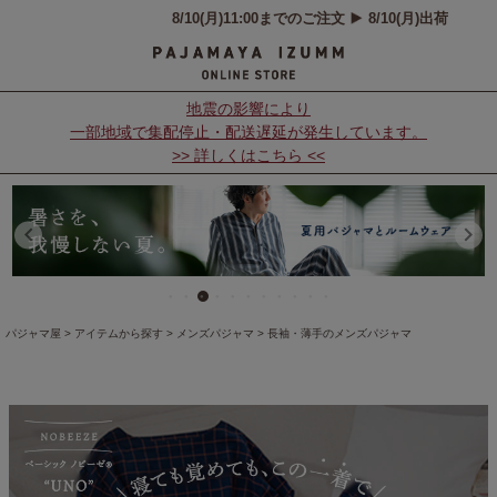
地震の影響により
一部地域で集配停止・配送遅延が発生しています。
>> 詳しくはこちら <<
パジャマ屋
アイテムから探す
メンズパジャマ
長袖・薄手のメンズパジャマ