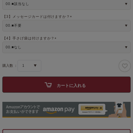
(
必
須
)
【3】メッセージカードは付けますか？
(
必
須
)
【4】手さげ袋は付けますか？
(
必
須
)
カートに入れる