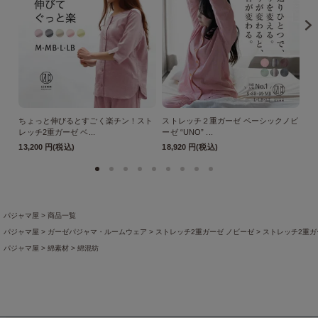
ちょっと伸びるとすごく楽チン！スト
ストレッチ２重ガーゼ ベーシックノビ
ス
レッチ2重ガーゼ ベ...
ーゼ “UNO” ...
ーゼ
13,200 円(税込)
18,920 円(税込)
18
パジャマ屋
商品一覧
パジャマ屋
ガーゼパジャマ・ルームウェア
ストレッチ2重ガーゼ ノビーゼ
ストレッチ2重ガー
パジャマ屋
綿素材
綿混紡
パジャマ屋
アイテムから探す
レディースパジャマ
長袖・薄手のレディースパジャマ
パジャマ屋
プレゼント・贈り物に最適♪ギフト・アイテム
母の日ギフト
【母の日ギフト】ぐ
パジャマ屋
プレゼント・贈り物に最適♪ギフト・アイテム
母の日ギフト
【母の日ギフト】リ
パジャマ屋
プレゼント・贈り物に最適♪ギフト・アイテム
母の日ギフト
【母の日ギフト】母