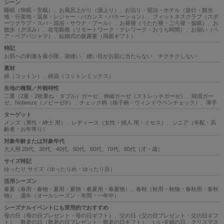
シーン
睡眠（快眠・安眠）、お風呂上がり（湯上り）、お泊り・宿泊・ホテル（旅行・観光
地・行楽地・温泉・レジャー・バカンス・バケーション）、フィットネスクラブ（スポ
ーツクラブ・スパ・温浴・サウナ・プール）、お昼寝（うたた寝・ごろ寝・仮眠）、お
散歩（夕涼み）、在宅勤務（リモートワーク・テレワーク・おうち時間）、お揃い（ペ
ア・ペアパジャマ）、結婚式の披露宴（両親ギフト）
特記
お肌への刺激を最小限、袋縫い、縫い目がお肌に当たらない、チクチクしない
素材
綿（コットン）、綿混（コットンミックス）
生地の種類／外観特性
二重（2重・2枚重ね・ダブル）ガーゼ、伸縮ガーゼ（ストレッチガーゼ）、綿混ガー
ゼ、Nobeeze（ノビーゼ®）、チェック柄（格子柄・ウィンドウペンチェック）、薄手
ターゲット
メンズ（男性・紳士 用）、レディース（女性・婦人 用・ミセス）、シニア（年配・高
齢者・お年寄り）
対象年齢または対象年代
大人用 20代、30代、40代、50代、60代、70代、80代（才・歳）
サイズ特記
ゆったり サイズ（ゆったりめ・ゆったり目）
活用シーズン
春夏（春用・春物・夏用・夏物・春夏用・春夏物）、春秋（秋用・秋物・春秋用・春秋
物）、通年（オールシーズン・年間・一年中）
シーズナルイベントにも実用的でおすすめ
母の日（母の日プレゼント・母の日ギフト）、父の日（父の日プレゼント・父の日ギフ
ト）、敬老の日（敬老の日プレゼント・敬老の日ギフト）、いい夫婦の日、クリスマス