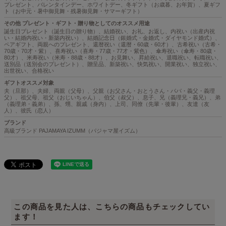
プレゼント、バレンタインデー、ホワイトデー、冬ギフト（お歳暮、お年賀）、夏ギフ
ト（お中元・暑中御見舞・残暑御見舞・サマーギフト）
その他 プレゼント・ギフト・贈り物としてのオススメ用途
誕生日プレゼント（誕生日の贈り物）、結婚祝い、お礼、お返し、内祝い（出産内祝
い・結婚内祝い・新築内祝い）、結婚記念日（銀婚式・金婚式・ダイヤモンド婚式）、
ペアギフト、両親へのプレゼント、還暦祝い（還暦・60歳・60才）、古希祝い（古希・
70歳・70才・紫）、喜寿祝い（喜寿・77歳・77才・紫色）、傘寿祝い（傘寿・80歳・
80才）、米寿祝い（米寿・88歳・88才）、お見舞い、昇給祝い、退職祝い、転職祝い、
送別品（送別会のプレゼント）、贈呈品、新築祝い、快気祝い、開業祝い、独立祝い、
出世祝い、合格祝い
ギフトオススメ対象
夫（旦那）、夫婦、両親（父母）、父親（お父さん・おとうさん・パパ・義父・義理
父）、祖父母、祖父（おじいちゃん）、伯父（叔父）、息子、兄（義理兄・義兄）、弟
（義理弟・義弟）、孫、甥、親戚（身内）、上司、同僚（先輩・後輩）、友達（友
人）、彼氏（恋人）
ブランド
高級ブランド PAJAMAYA IZUMM（パジャマ屋イズム）
この商品を見た人は、こちらの商品もチェックしてい
ます！