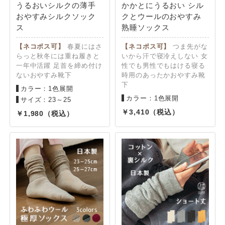
うるおいシルクの薄手
かかとにうるおい シル
おやすみシルクソック
クとウールのおやすみ
ス
熟睡ソックス
【ネコポス可】
春夏にはさ
【ネコポス可】
つま先がな
らっと秋冬には重ね履きと
いから汗で寝冷えしない 女
一年中活躍 足首を締め付け
性でも男性でもはける寝る
ないおやすみ靴下
時用のあったかおやすみ靴
下
カラー：1色展開
カラー：1色展開
サイズ：23～25
3,410
1,980