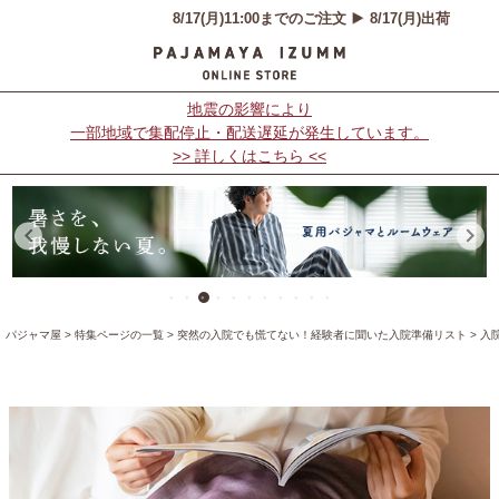
地震の影響により
一部地域で集配停止・配送遅延が発生しています。
>> 詳しくはこちら <<
パジャマ屋
特集ページの一覧
突然の入院でも慌てない！経験者に聞いた入院準備リスト
入