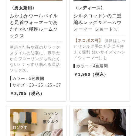
ふかふかウールパイル
シルクコットンの二重
と足首ウォーマーであ
編みレッグ＆アームウ
たたかい極厚ルームソ
ォーマー ショート丈
ックス
【ネコポス可】
肌側はしっ
とりシルク手にも足にも使
朝起きた時や夜のリラック
えて便利 短いサイズでハン
スタイムの防寒に。厚手だ
ドウォーマーにも
からフローリングも冷たく
ない♪ ぐっすり眠れる温活
カラー：4色展開
ソックス。
1,980
カラー：3色展開
サイズ：23～25・25～27
3,795