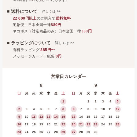
■ 送料について
>>
詳しくは
22,000円以上
のご購入で
送料無料
宅急便：日本全国一律
880円
ネコポス（対応商品のみ）日本全国一律
330円
■ ラッピングについて
>>
詳しくは
有料ラッピング
385円〜
メッセージカード・紙袋
0円
営業日カレンダー
8
9
日
月
火
水
木
金
土
日
月
火
水
木
金
土
1
1
2
3
4
5
2
3
4
5
6
7
8
6
7
8
9
10
11
12
9
10
11
12
13
14
15
13
14
15
16
17
18
19
16
17
18
19
20
21
22
20
21
22
23
24
25
26
23
24
25
26
27
28
29
27
28
29
30