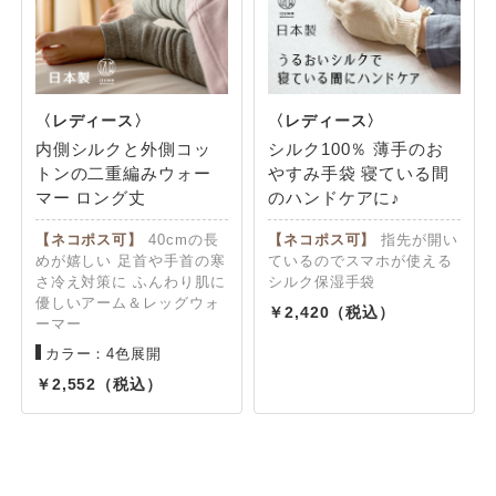
内側シルクと外側コッ
シルク100％ 薄手のお
トンの二重編みウォー
やすみ手袋 寝ている間
マー ロング丈
のハンドケアに♪
【ネコポス可】
40cmの長
【ネコポス可】
指先が開い
めが嬉しい 足首や手首の寒
ているのでスマホが使える
さ冷え対策に ふんわり肌に
シルク保湿手袋
優しいアーム＆レッグウォ
2,420
ーマー
カラー：4色展開
2,552