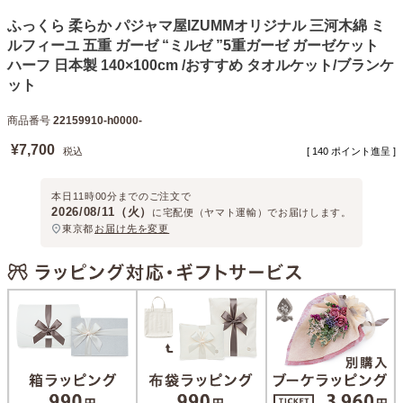
ふっくら 柔らか パジャマ屋IZUMMオリジナル 三河木綿 ミ
ルフィーユ 五重 ガーゼ “ミルゼ ”5重ガーゼ ガーゼケット
ハーフ 日本製 140×100cm /おすすめ タオルケット/ブランケ
ット
商品番号
22159910-h0000-
¥
7,700
税込
[
140
ポイント進呈 ]
本日
11時00分
までのご注文で
2026/08/11（火）
に
宅配便（ヤマト運輸）
でお届けします。
東京都
お届け先を変更