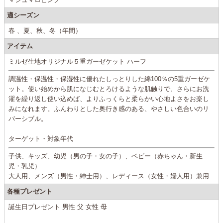
適シーズン
春 、夏、秋、冬（年間）
アイテム
ミルゼ生地オリジナル５重ガーゼケット ハーフ
調温性・保温性・保湿性に優れたしっとりした綿100％の5重ガーゼケ
ット。使い始めから肌になじむとろけるような肌触りで、さらにお洗
濯を繰り返し使い込めば、よりふっくらと柔らかい心地よさをお楽し
みになれます。ふんわりとした奥行き感のある、やさしい色合いのリ
バーシブル。
ターゲット・対象年代
子供、キッズ、幼児（男の子・女の子）、ベビー（赤ちゃん・新生
児・乳児）
大人用、メンズ（男性・紳士用）、レディース（女性・婦人用）兼用
各種プレゼント
誕生日プレゼント 男性 父 女性 母