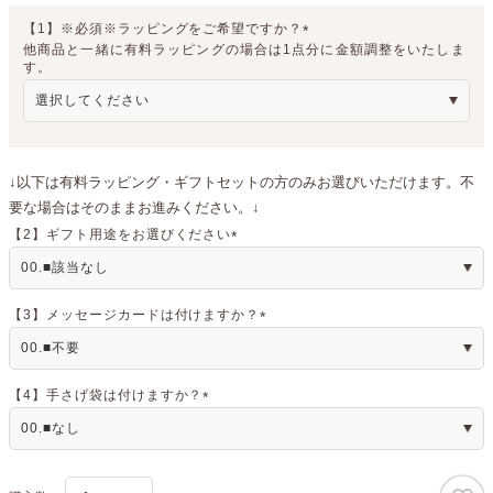
【1】※必須※ラッピングをご希望ですか？
他商品と一緒に有料ラッピングの場合は1点分に金額調整をいたしま
(
す。
必
須
)
↓以下は有料ラッピング・ギフトセットの方のみお選びいただけます。不
要な場合はそのままお進みください。↓
【2】ギフト用途をお選びください
(
必
須
)
【3】メッセージカードは付けますか？
(
必
須
)
【4】手さげ袋は付けますか？
(
必
須
)