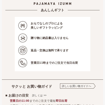
パジャマ屋
プレゼント・贈り物に最適♪ギフト・アイテム
お歳暮・お年賀
パジャマ屋
イベント・催事など
数量限定・在庫限り！アウトレット商品を集めました
あんしんギフト
パジャマ屋
季節の商品
真冬向きのあったかパジャマとルームウェア
足元の冷えにお困りな
パジャマ屋
季節の商品
真冬向きのあったかパジャマとルームウェア
冬のおやすみアイテム
おもてなしのプロによる
パジャマ屋
プレゼント・贈り物に最適♪ギフト・アイテム
ぷちギフト
美しいギフトラッピング
贈り物に
納品書は入りません
返品・交換は
無料で承ります
営業日11時までの
ご注文で当日出荷
サクッと お買い物ガイド
詳しいお買い物ガイドへ
■ お届けの目安
>>
詳しくは
営業日の11:00
までのご注文で最短
即日出荷