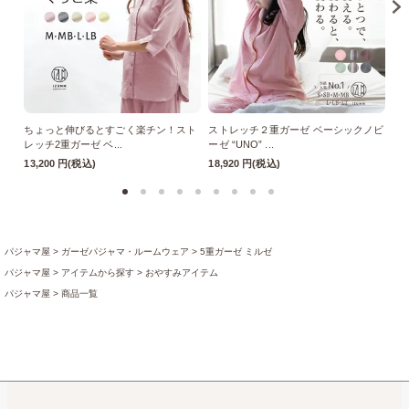
ちょっと伸びるとすごく楽チン！スト
ストレッチ２重ガーゼ ベーシックノビ
ス
レッチ2重ガーゼ ベ...
ーゼ “UNO” ...
ーゼ
13,200 円(税込)
18,920 円(税込)
18
パジャマ屋
ガーゼパジャマ・ルームウェア
5重ガーゼ ミルゼ
パジャマ屋
アイテムから探す
おやすみアイテム
パジャマ屋
商品一覧
パジャマ屋
プレゼント・贈り物に最適♪ギフト・アイテム
父の日ギフト
【父の日ギフト】楽
パジャマ屋
特集ページの一覧
突然の入院でも慌てない！経験者に聞いた入院準備リスト
入
パジャマ屋
季節の商品
盛夏向き
打倒夏バテ！元気なカラダ
パジャマ屋
季節の商品
盛夏向き
暑すぎて眠れない・・・の悩みを解消！真夏の快眠テクニ
パジャマ屋
プレゼント・贈り物に最適♪ギフト・アイテム
お中元・暑中見舞