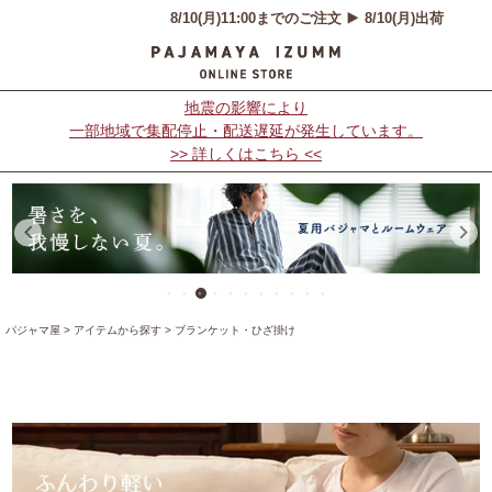
地震の影響により
一部地域で集配停止・配送遅延が発生しています。
>> 詳しくはこちら <<
パジャマ屋
アイテムから探す
ブランケット・ひざ掛け