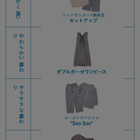
とにかく涼しい
り
や
わ
ら
か
い
肌ざ
わ
り
サ
ラ
サ
ラ
な
肌ざ
わ