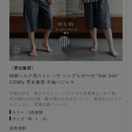
綿麻シルク混ストレッチ シングルガーゼ “Soo Soo”
COMfy 男女兼用 半袖パジャマ
半袖大好き、暑がりさんへ。パジャマも部屋着もこれ１枚。
肘が隠れる5分袖、膝が隠れる五分丈パンツ。麻混なのにチク
チクしない、究極の夏パジャマ。
カラー：1色展開
サイズ：M・L・XL