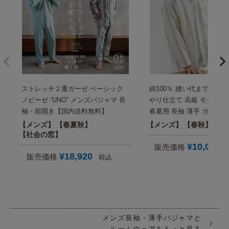
ストレッチ２重ガーゼ ベーシック
綿100％ 縫い代までもや
ノビーゼ “UNO” メンズパジャマ 長
やり仕立て 高級 モダンス
袖・前開き【国内送料無料】
春夏用 長袖 薄手 ガーゼ 
メンズ 前開き/父 実用的 
メンズ
春夏秋
メンズ
春秋
社
ト にも おすすめ【国内送
社会の窓
¥
10,000
販売価格
¥
18,920
販売価格
税込
メンズ長袖・薄手パジャマと
ルームウェアをもっと見る