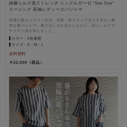
綿麻シルク混ストレッチ シングルガーゼ “Soo Soo”
スージング 長袖レディースパジャマ
猛暑の夏はエアコン必須。長袖・長ズボンで冷えすぎない爽
快な夏パジャマ。麻の涼しさを活かしながら、綿とシルクで
チクチク感を抑えました。
カラー：2色展開
サイズ：S・M・L
22,000