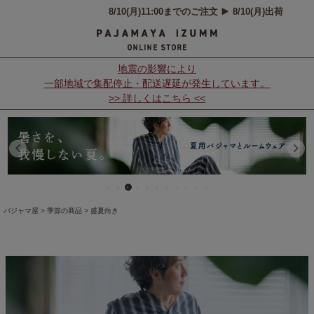
地震の影響により
一部地域で集配停止・配送遅延が発生しています。
>> 詳しくはこちら <<
パジャマ屋
季節の商品
盛夏向き