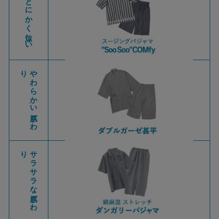
とにかく涼しい
り
や
わ
ら
か
い
肌ざ
わ
り
サ
ラ
サ
ラ
な
肌ざ
わ