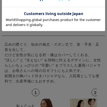
レディース夏用パジャマ ランキング Top
5
広めの襟ぐり、短めの袖丈・ズボン丈で、首・手首・足
首を出して。
だけど女性が気になる肘・膝はカバーしてくれる。
“涼しい” と “冷えない” を同時に叶えるデザインに、女性
らしいちょっぴりの “可愛い” をプラスした夏用パジャマ
は、お母さんへの母の日ギフトにも人気です。
前開きの胸パッド付きパジャマなら、入院着としても便
利で、出産準備にもおすすめ。