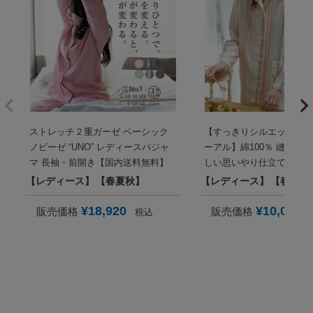
ストレッチ２重ガーゼ ベーシック
【すっきりシルエットに型
ノビーゼ “UNO” レディースパジャ
ーアル】綿100％ 縫い代
マ 長袖・前開き【国内送料無料】
しい思いやり仕立て モダ
イプ 2重ガーゼ レディー
レディース
春夏秋
レディース
春秋
マ【国内送料無料】
¥
18,920
¥
10,000
販売価格
販売価格
税込