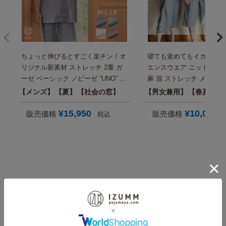
ちょっと伸びるとすごく楽チン！オ
寝ても覚めてもイカしてる
リジナル新素材 ストレッチ 2重 ガ
エンスウエア ニットサッカ
ーゼ ベーシック ノビーゼ ”UNO” メ
麻 混 ストレッチ メンズ
ンズ 半袖 夏 パジャマ （大きいサ
ス 半袖 夏 おしゃれ パジ
メンズ
夏
社会の窓
男女兼用
春夏秋
イズも） 実用的 プレゼント にも
タイム セットアップ 男性 
おすすめ【国内送料無料】
日プレゼント にも【国内
¥
15,950
¥
10,000
販売価格
販売価格
税込
料】
夏用メンズパジャマと
ルームウェアをもっと見る