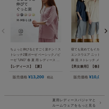
ちょっと伸びるとすごく楽チン！ス
寝ても覚めてもイカしてる
トレッチ2重ガーゼ ベーシックノビ
エンスウエア ニットサッカ
ーゼ ”UNO” 春 夏 用 レディース パ
麻 混 ストレッチ メンズ
ジャマ・半袖(七分袖)・前開き 旅行
ス 半袖 夏 おしゃれ パジ
レディース
夏
男女兼用
春夏秋
入院 母親 誕生日プレゼント にも
タイム セットアップ 男性 
【国内送料無料】
日プレゼント にも【国内
¥
13,200
¥
10,000
販売価格
販売価格
税込
料】
夏用レディースパジャマと
ルームウェアをもっと見る