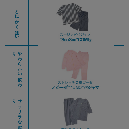
とにかく涼しい
り
や
わ
ら
か
い
肌ざ
わ
り
サ
ラ
サ
ラ
な
肌ざ
わ