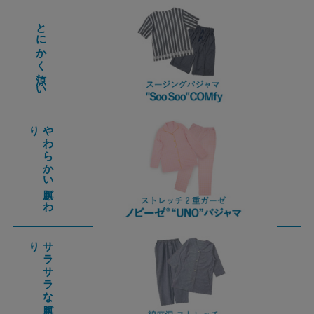
とにかく涼しい
り
や
わ
ら
か
い
肌ざ
わ
り
サ
ラ
サ
ラ
な
肌ざ
わ