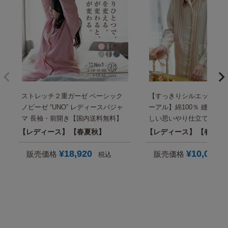
ストレッチ２重ガーゼ ベーシック
【すっきりシルエットに型
ノビーゼ “UNO” レディースパジャ
ーアル】綿100％ 縫い代
マ 長袖・前開き【国内送料無料】
しい思いやり仕立て モダ
イプ 2重ガーゼ レディー
レディース
春夏秋
レディース
春秋
マ【国内送料無料】
¥
18,920
¥
10,000
販売価格
販売価格
税込