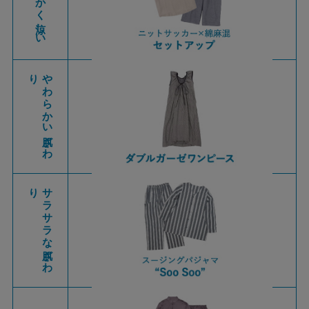
とにかく涼しい
り
や
わ
ら
か
い
肌ざ
わ
り
サ
ラ
サ
ラ
な
肌ざ
わ