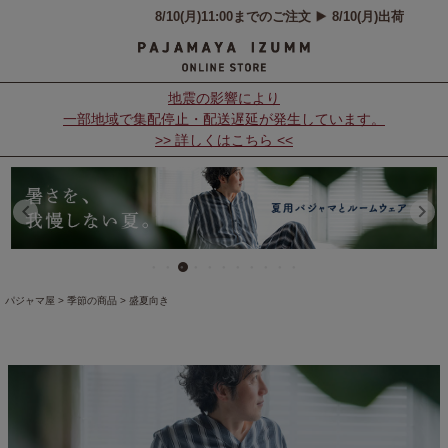
地震の影響により
一部地域で集配停止・配送遅延が発生しています。
>> 詳しくはこちら <<
パジャマ屋
季節の商品
盛夏向き