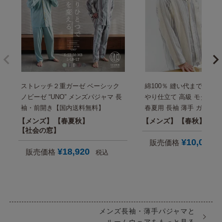
ストレッチ２重ガーゼ ベーシック
綿100％ 縫い代までもや
ノビーゼ “UNO” メンズパジャマ 長
やり仕立て 高級 モダンス
袖・前開き【国内送料無料】
春夏用 長袖 薄手 ガーゼ 
メンズ 前開き/父 実用的 
メンズ
春夏秋
メンズ
春秋
社
ト にも おすすめ【国内送
社会の窓
¥
10,000
販売価格
¥
18,920
販売価格
税込
メンズ長袖・薄手パジャマと
ルームウェアをもっと見る