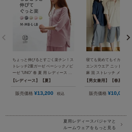
ちょっと伸びるとすごく楽チン！ス
寝ても覚めてもイカしてる
トレッチ2重ガーゼ ベーシックノビ
エンスウエア ニットサッカ
ーゼ ”UNO” 春 夏 用 レディース パ
麻 混 ストレッチ メンズ
ジャマ・半袖(七分袖)・前開き 旅行
ス 半袖 夏 おしゃれ パジ
レディース
夏
男女兼用
春夏秋
入院 母親 誕生日プレゼント にも
タイム セットアップ 男性 
【国内送料無料】
日プレゼント にも【国内
¥
13,200
¥
10,000
販売価格
販売価格
税込
料】
夏用レディースパジャマと
ルームウェアをもっと見る