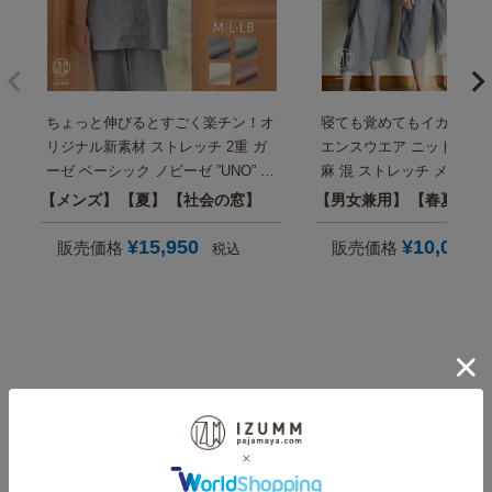
ちょっと伸びるとすごく楽チン！オ
寝ても覚めてもイカしてる
リジナル新素材 ストレッチ 2重 ガ
エンスウエア ニットサッカ
ーゼ ベーシック ノビーゼ ”UNO” メ
麻 混 ストレッチ メンズ
ンズ 半袖 夏 パジャマ （大きいサ
ス 半袖 夏 おしゃれ パジ
メンズ
夏
社会の窓
男女兼用
春夏秋
イズも） 実用的 プレゼント にも
タイム セットアップ 男性 
おすすめ【国内送料無料】
日プレゼント にも【国内
¥
15,950
¥
10,000
販売価格
販売価格
税込
料】
夏用メンズパジャマと
ルームウェアをもっと見る