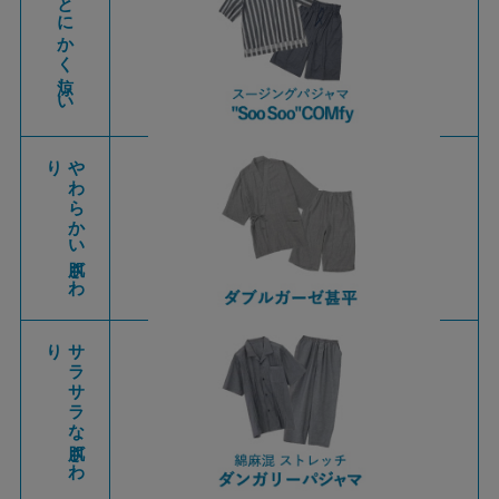
とにかく涼しい
り
や
わ
ら
か
い
肌ざ
わ
り
サ
ラ
サ
ラ
な
肌ざ
わ