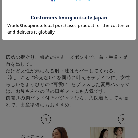
レディース夏用パジャマ ランキング Top
5
広めの襟ぐり、短めの袖丈・ズボン丈で、首・手首・足
首を出して。
だけど女性が気になる肘・膝はカバーしてくれる。
“涼しい” と “冷えない” を同時に叶えるデザインに、女性
らしいちょっぴりの “可愛い” をプラスした夏用パジャマ
は、お母さんへの母の日ギフトにも人気です。
前開きの胸パッド付きパジャマなら、入院着としても便
利で、出産準備にもおすすめ。