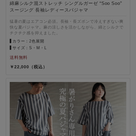
綿麻シルク混ストレッチ シングルガーゼ “Soo Soo”
スージング 長袖レディースパジャマ
猛暑の夏はエアコン必須。長袖・長ズボンで冷えすぎない爽
快な夏パジャマ。麻の涼しさを活かしながら、綿とシルクで
チクチク感を抑えました。
カラー：2色展開
サイズ：S・M・L
22,000