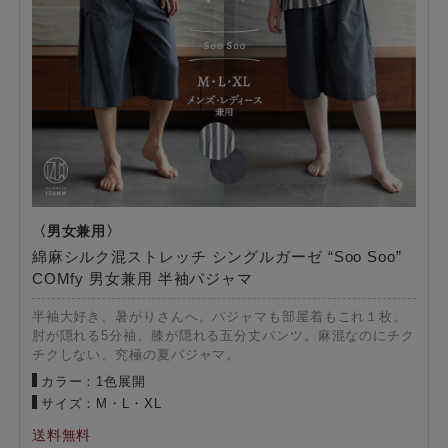
綿麻シルク混ストレッチ シングルガーゼ “Soo Soo”
COMfy 男女兼用 半袖パジャマ
半袖大好き、暑がりさんへ。パジャマも部屋着もこれ１枚。
肘が隠れる5分袖、膝が隠れる五分丈パンツ。麻混なのにチク
チクしない、究極の夏パジャマ。
カラー：1色展開
サイズ：M・L・XL