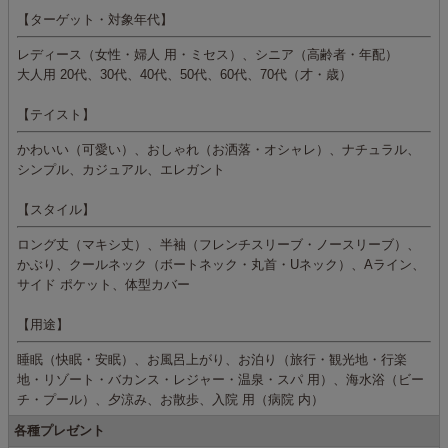
【ターゲット・対象年代】
レディース（女性・婦人 用・ミセス）、シニア（高齢者・年配）
大人用 20代、30代、40代、50代、60代、70代（才・歳）
【テイスト】
かわいい（可愛い）、おしゃれ（お洒落・オシャレ）、ナチュラル、
シンプル、カジュアル、エレガント
【スタイル】
ロング丈（マキシ丈）、半袖（フレンチスリーブ・ノースリーブ）、
かぶり、クールネック（ボートネック・丸首・Uネック）、Aライン、
サイド ポケット、体型カバー
【用途】
睡眠（快眠・安眠）、お風呂上がり、お泊り（旅行・観光地・行楽
地・リゾート・バカンス・レジャー・温泉・スパ 用）、海水浴（ビー
チ・プール）、夕涼み、お散歩、入院 用（病院 内）
各種プレゼント