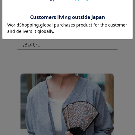
麻（リネン）は、北ヨーロッパの涼し
い地方で栽培される植物で、いわゆる
チクチク・ガサガサ感のある他の麻よ
りもソフトで優しい繊維です。
麻が苦
手…と思われている方もぜひお試しく
ださい。