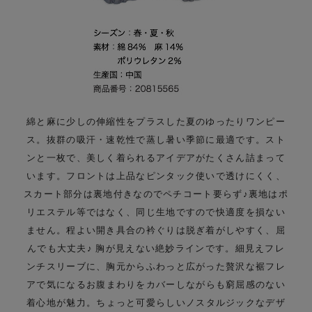
綿と麻に少しの伸縮性をプラスした夏のゆったりワンピー
ス。
抜群の吸汗・速乾性で蒸し暑い季節に最適です。
スト
ンと一枚で、美しく着られるアイデアがたくさん詰まって
います。
フロントは上品なピンタック使いで透けにくく、
スカート部分は裏地付きなのでペチコート要らず♪
裏地はポ
リエステル等ではなく、同じ生地ですので快適度を損ない
ません。
程よい開き具合の衿ぐりは脱ぎ着がしやすく、屈
んでも大丈夫♪ 胸が見えない絶妙ラインです。
細見えフレ
ンチスリーブに、胸元からふわっと広がった贅沢な裾フレ
アで
気になるお腹まわりをカバーしながらも窮屈感のない
着心地が魅力。
ちょっと可愛らしいノスタルジックなデザ