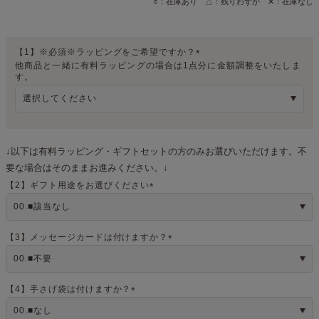
○：在庫あり △：残りわずか ✕：在庫なし
【1】※必須※ラッピングをご希望ですか？
他商品と一緒に有料ラッピングの場合は1点分に金額調整をいたしま
(
す。
必
須
)
↓以下は有料ラッピング・ギフトセットの方のみお選びいただけます。不
要な場合はそのままお進みください。↓
【2】ギフト用途をお選びください
(
必
須
)
【3】メッセージカードは付けますか？
(
必
須
)
【4】手さげ袋は付けますか？
(
必