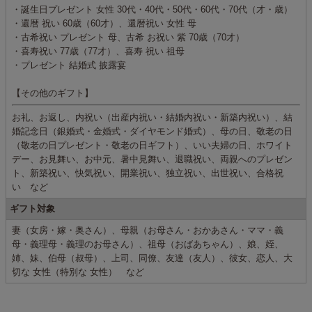
・誕生日プレゼント 女性 30代・40代・50代・60代・70代（才・歳）
・還暦 祝い 60歳（60才）、還暦祝い 女性 母
・古希祝い プレゼント 母、古希 お祝い 紫 70歳（70才）
・喜寿祝い 77歳（77才）、喜寿 祝い 祖母
・プレゼント 結婚式 披露宴
【その他のギフト】
お礼、お返し、内祝い（出産内祝い・結婚内祝い・新築内祝い）、結
婚記念日（銀婚式・金婚式・ダイヤモンド婚式）、母の日、敬老の日
（敬老の日プレゼント・敬老の日ギフト）、いい夫婦の日、ホワイト
デー、お見舞い、お中元、暑中見舞い、退職祝い、両親へのプレゼン
ト、新築祝い、快気祝い、開業祝い、独立祝い、出世祝い、合格祝
い など
ギフト対象
妻（女房・嫁・奥さん）、母親（お母さん・おかあさん・ママ・義
母・義理母・義理のお母さん）、祖母（おばあちゃん）、娘、姪、
姉、妹、伯母（叔母）、上司、同僚、友達（友人）、彼女、恋人、大
切な 女性（特別な 女性） など