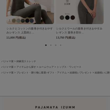
シルクとコットンの腹巻き付きおやす
シルクとウールの腹巻き付きおやすみ
パ
みレギンス 上質綿と...
レギンス 腹巻き部分...
さん
11,000 円(税込)
13,750 円(税込)
3,
パジャマ屋
綿麻混ストレッチ
パジャマ屋
アイテムから探す
ルームウェア
トップス・ワンピース
パジャマ屋
プレゼント・贈り物に最適♪ギフト・アイテム
結婚祝いプレゼント
結婚祝いに贈
パジャマ屋
商品一覧
パジャマ屋
綿素材
綿混紡
パジャマ屋
麻・リネンMIX
パジャマ屋
季節の商品
盛夏向き
打倒夏バテ！元気なカラダ
パジャマ屋
季節の商品
盛夏向き
レディース夏パジャマ・ウエア
パジャマ屋
プレゼント・贈り物に最適♪ギフト・アイテム
母の日ギフト
【母の日ギフト】ぐ