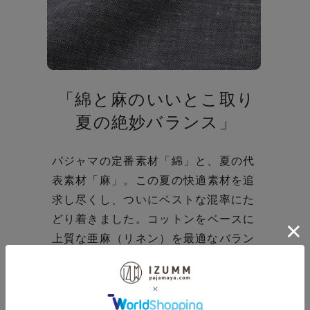
「綿と麻のいいとこ取り
夏の絶妙バランス」
パジャマの定番素材「綿」と、夏の代
表素材「麻」。
この夏の快適素材を追
求し尽くし、ついにベストな混率にた
どり着きました。
コットンをベースに
上質な亜麻（リネン）を最適なバラン
スで使用した薄手の生地です。この組
み合わせで生まれるサラッとした風合
い＆軽くて涼しげな素材感は格別！
亜