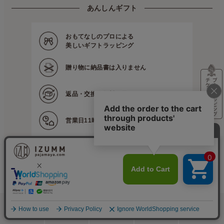
パジャマ屋
イベント・催事など
数量限定・在庫限り！アウトレット商品を集めました
あんしんギフト
おもてなしのプロによる
美しいギフトラッピング
贈り物に
納品書は入りません
返品・交換は
無料で承ります
営業日11時までの
ご注文で当日出荷
サクッと お買い物ガイド
詳しいお買い物ガイドへ
■ お届けの目安
>>
詳しくは
営業日の11:00
までのご注文で最短
即日出荷
※前払いやクレジット決済の場合は決済確認後の出荷となります。
検索
メニュー
ホーム
カート
おねむりフェア