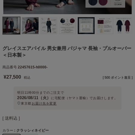
グレイスエアパイル 男女兼用 パジャマ 長袖・プルオーバー
＜日本製＞
商品番号
22457615-h0000-
¥
27,500
税込
[
500
ポイント進呈 ]
明日
11時00分
までのご注文で
2026/08/11（火）
に
宅配便（ヤマト運輸）
でお届けします。
東京都
お届け先を変更
送料込
カラー
クラッシィネイビー