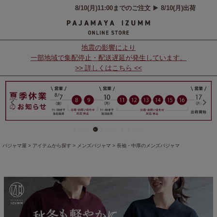
地震の影響により
一部地域で集配停止・配送遅延が発生しています。
>> 詳しくはこちら <<
パジャマ屋
アイテムから探す
メンズパジャマ
長袖・中厚のメンズパジャマ