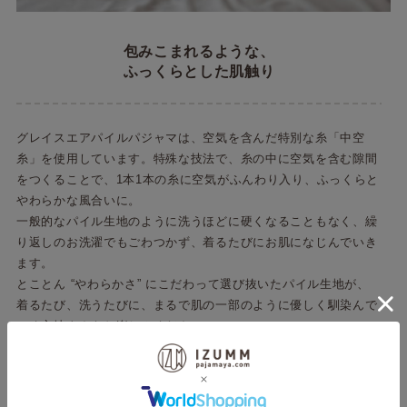
包みこまれるような、
ふっくらとした肌触り
グレイスエアパイルパジャマは、空気を含んだ特別な糸「中空
糸」を使用しています。特殊な技法で、糸の中に空気を含む隙間
をつくることで、1本1本の糸に空気がふんわり入り、ふっくらと
やわらかな風合いに。
一般的なパイル生地のように洗うほどに硬くなることもなく、繰
り返しのお洗濯でもごわつかず、着るたびにお肌になじんでいき
ます。
とことん “やわらかさ” にこだわって選び抜いたパイル生地が、
着るたび、洗うたびに、まるで肌の一部のように優しく馴染んで
いく心地よさをお楽しみください。