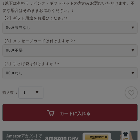
↓以下は有料ラッピング・ギフトセットの方のみお選びいただけます。不
要な場合はそのままお進みください。↓
【2】ギフト用途をお選びください
(
必
須
)
【3】メッセージカードは付けますか？
(
必
須
)
【4】手さげ袋は付けますか？
(
必
須
)
カートに入れる