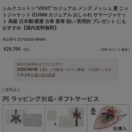
シルクコットン“VENT”カジュアル メンズ メッシュ 夏 ニッ
トジャケット IZUMM カジュアル おしゃれ サマージャケッ
ト 高級 日本製/還暦 古希 喜寿 祝い 実用的 プレゼント にも
おすすめ【国内送料無料】
商品番号
21752422-h0000-
¥
29,700
税込
[
540
ポイント進呈 ]
明日
11時00分
までのご注文で
2026/08/08（土）
に
宅配便（ヤマト運輸）
でお届けします。
東京都
お届け先を変更
送料込