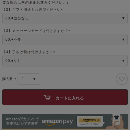
要な場合はそのままお進みください。↓
【2】ギフト用途をお選びください
(
必
須
)
【3】メッセージカードは付けますか？
(
必
須
)
【4】手さげ袋は付けますか？
(
必
須
)
カートに入れる