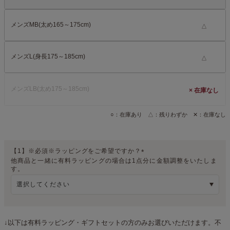
メンズMB(太め165～175cm)
△
メンズL(身長175～185cm)
△
メンズLB(太め175～185cm)
×
○：在庫あり △：残りわずか ✕：在庫なし
【1】※必須※ラッピングをご希望ですか？
他商品と一緒に有料ラッピングの場合は1点分に金額調整をいたしま
(
す。
必
須
)
↓以下は有料ラッピング・ギフトセットの方のみお選びいただけます。不