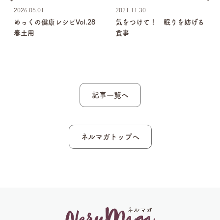
2026.05.01
2021.11.30
めっくの健康レシピVol.28
気をつけて！ 眠りを妨げる
掃
春土用
食事
ら
記事一覧へ
ネルマガトップへ