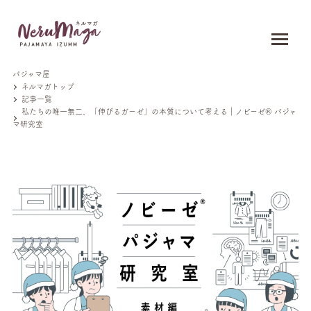
パジャマ屋
ネルマガトップ
記事一覧
私たちの唯一無二、「伸びるガーゼ」の本質について考える｜ノビーゼ® パジャ
マ研究室