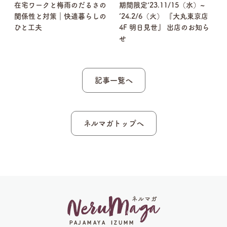
さ
在宅ワークと梅雨のだるさの
期間限定’23.11/15（水）~
し
関係性と対策｜快適暮らしの
‘24.2/6（火） 『大丸東京店
ひと工夫
4F 明日見世』 出店のお知ら
せ
記事一覧へ
ネルマガトップへ