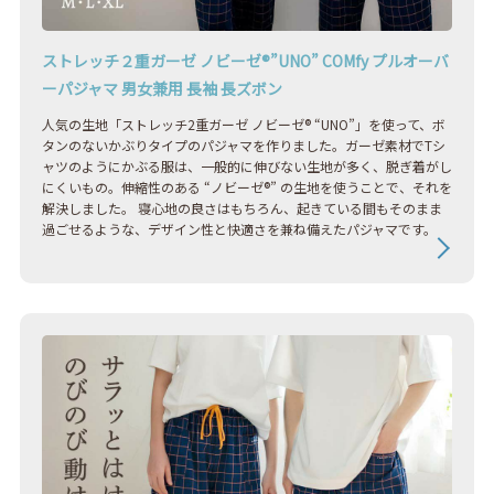
ストレッチ２重ガーゼ ノビーゼ®︎”UNO” COMfy プルオーバ
ーパジャマ 男女兼用 長袖 長ズボン
人気の生地「ストレッチ2重ガーゼ ノビーゼ® “UNO”」を使って、ボ
タンのないかぶりタイプのパジャマを作りました。ガーゼ素材でTシ
ャツのようにかぶる服は、一般的に伸びない生地が多く、脱ぎ着がし
にくいもの。伸縮性のある “ノビーゼ®” の生地を使うことで、それを
解決しました。 寝心地の良さはもちろん、起きている間もそのまま
過ごせるような、デザイン性と快適さを兼ね備えたパジャマです。