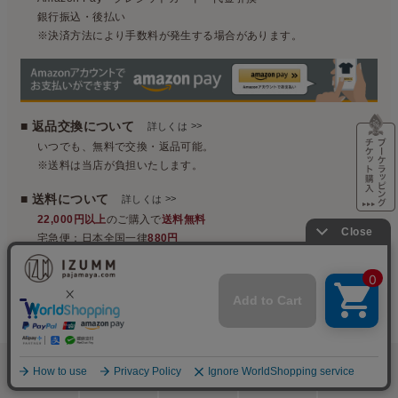
銀行振込・後払い
※決済方法により手数料が発生する場合があります。
■ 返品交換について
>>
詳しくは
いつでも、無料で交換・返品可能。
※送料は当店が負担いたします。
■ 送料について
>>
詳しくは
22,000円以上
のご購入で
送料無料
宅急便：日本全国一律
880円
ネコポス（対応商品のみ）日本全国一律
330円
■ ラッピングについて
>>
詳しくは
有料ラッピング
385円〜
メッセージカード・紙袋
0円
検索
メニュー
ホーム
カート
おねむりフェア
営業日カレンダー