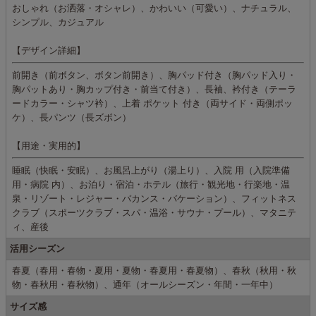
おしゃれ（お洒落・オシャレ）、かわいい（可愛い）、ナチュラル、
シンプル、カジュアル
【デザイン詳細】
前開き（前ボタン、ボタン前開き）、胸パッド付き（胸パッド入り・
胸パットあり・胸カップ付き・前当て付き）、長袖、衿付き（テーラ
ードカラー・シャツ衿）、上着 ポケット 付き（両サイド・両側ポッ
ケ）、長パンツ（長ズボン）
【用途・実用的】
睡眠（快眠・安眠）、お風呂上がり（湯上り）、入院 用（入院準備
用・病院 内）、お泊り・宿泊・ホテル（旅行・観光地・行楽地・温
泉・リゾート・レジャー・バカンス・バケーション）、フィットネス
クラブ（スポーツクラブ・スパ・温浴・サウナ・プール）、マタニテ
ィ、産後
活用シーズン
春夏（春用・春物・夏用・夏物・春夏用・春夏物）、春秋（秋用・秋
物・春秋用・春秋物）、通年（オールシーズン・年間・一年中）
サイズ感