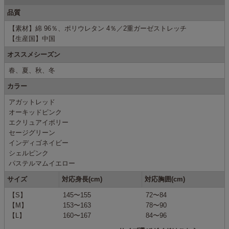
品質
【素材】綿 96％、ポリウレタン 4％／2重ガーゼストレッチ
【生産国】中国
オススメシーズン
春、夏、秋、冬
カラー
アガットレッド
オーキッドピンク
エクリュアイボリー
セージグリーン
インディゴネイビー
シェルピンク
パステルマムイエロー
サイズ
対応身長(cm)
対応胸囲(cm)
【S】
145〜155
72〜84
【M】
153〜163
78〜90
【L】
160〜167
84〜96