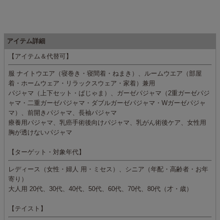
アイテム詳細
【アイテム＆代替可】
服 ナイトウエア（寝巻き・寝間着・ねまき）、ルームウエア（部屋
着・ホームウェア・リラックスウェア・家着）兼用
パジャマ（上下セット・ぱじゃま）、ガーゼパジャマ（2重ガーゼパジ
ャマ・二重ガーゼパジャマ・ダブルガーゼパジャマ・Wガーゼパジャ
マ）、前開きパジャマ、長袖パジャマ
療養用パジャマ、乳癌手術後向けパジャマ、乳がん術後ケア、女性用
胸が透けないパジャマ
【ターゲット・対象年代】
レディース（女性・婦人 用・ミセス）、シニア（年配・高齢者・お年
寄り）
大人用 20代、30代、40代、50代、60代、70代、80代（才・歳）
【テイスト】