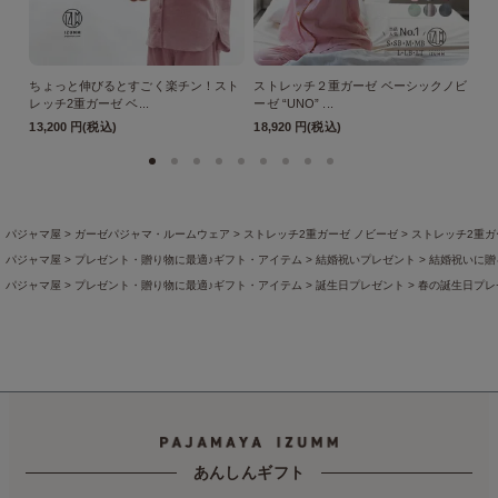
ちょっと伸びるとすごく楽チン！スト
ストレッチ２重ガーゼ ベーシックノビ
ス
レッチ2重ガーゼ ベ...
ーゼ “UNO” ...
ーゼ
13,200 円(税込)
18,920 円(税込)
18
パジャマ屋
ガーゼパジャマ・ルームウェア
ストレッチ2重ガーゼ ノビーゼ
ストレッチ2重ガー
パジャマ屋
プレゼント・贈り物に最適♪ギフト・アイテム
結婚祝いプレゼント
結婚祝いに贈
パジャマ屋
プレゼント・贈り物に最適♪ギフト・アイテム
誕生日プレゼント
春の誕生日プレ
パジャマ屋
特集ページの一覧
ペアで選べるパジャマ
パジャマ屋
特集ページの一覧
前開きタイプのパジャマ
前開き全開タイプのレディースパジ
パジャマ屋
商品一覧
パジャマ屋
綿素材
綿混紡
パジャマ屋
特集ページの一覧
突然の入院でも慌てない！経験者に聞いた入院準備リスト
こ
パジャマ屋
季節の商品
盛夏向き
夏でも長袖＆七分袖
パジャマ屋
イベント・催事など
数量限定・在庫限り！アウトレット商品を集めました
あんしんギフト