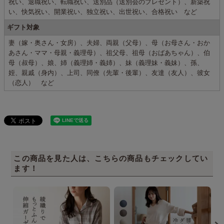
祝い、退職祝い、転職祝い、送別品（送別会のプレゼント）、新築祝
い、快気祝い、開業祝い、独立祝い、出世祝い、合格祝い など
ギフト対象
妻（嫁・奥さん・女房）、夫婦、両親（父母）、母（お母さん・おか
あさん・ママ・母親・義理母）、祖父母、祖母（おばあちゃん）、伯
母（叔母）、娘、姉（義理姉・義姉）、妹（義理妹・義妹）、孫、
姪、親戚（身内）、上司、同僚（先輩・後輩）、友達（友人）、彼女
（恋人） など
この商品を見た人は、こちらの商品もチェックしてい
ます！