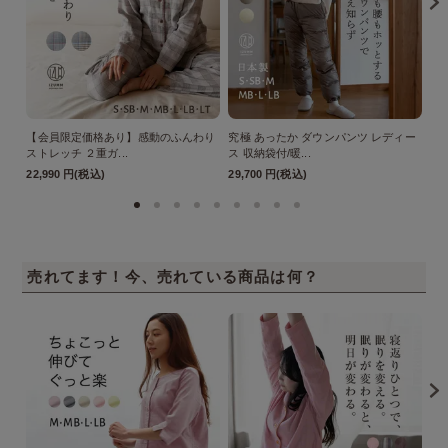
【会員限定価格あり】感動のふんわり
究極 あったか ダウンパンツ レディー
【
ストレッチ ２重ガ...
ス 収納袋付/暖...
復
22,990 円(税込)
29,700 円(税込)
17
売れてます！今、売れている商品は何？