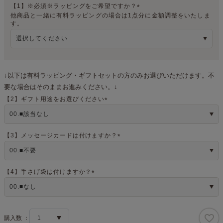
【1】※必須※ラッピングをご希望ですか？
他商品と一緒に有料ラッピングの場合は1点分に金額調整をいたしま
(
す。
必
須
)
↓以下は有料ラッピング・ギフトセットの方のみお選びいただけます。不
要な場合はそのままお進みください。↓
【2】ギフト用途をお選びください
(
必
須
)
【3】メッセージカードは付けますか？
(
必
須
)
【4】手さげ袋は付けますか？
(
必
須
)