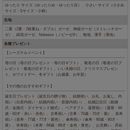
ゆったり サイズ（ゆったりめ・ゆったり目）、小さい サイズ（小さめ
サイズ・Sサイズ・小柄）
生地
二重（2重・2枚重ね・ダブル）ガーゼ、伸縮ガーゼ（ストレッチガー
ゼ）、綿混ガーゼ、Nobeeze（ノビーゼ®）、無地、薄手（薄地）
各種プレゼント
【シーズナルイベント】
母の日（母の日プレゼント・母の日ギフト）、敬老の日（敬老の日プ
レゼント・敬老の日ギフト）、いい夫婦の日、クリスマスプレゼン
ト、ホワイトデー、冬ギフト（お歳暮、お年賀）
【その他のおすすめギフト】
誕生日プレゼント（誕生日の贈り物）、結婚祝い、お礼、お返し、内
祝い（出産内祝い・結婚内祝い・新築内祝い）、結婚記念日（銀婚
式・金婚式・ダイヤモンド婚式）、ペアギフト、還暦祝い（還暦・60
歳・60才・赤い・赤色）、古希祝い（古希・70歳・70才・紫）、喜寿
祝い（喜寿・77歳・77才・紫色）、傘寿祝い（傘寿・80歳・80才・
黄）、米寿祝い（米寿・88歳・88才・金色・黄色）、お見舞い、昇給