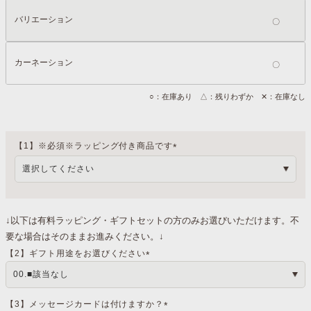
バリエーション
カーネーション
○：在庫あり △：残りわずか ✕：在庫なし
【1】※必須※ラッピング付き商品です
(
必
須
)
↓以下は有料ラッピング・ギフトセットの方のみお選びいただけます。不
要な場合はそのままお進みください。↓
【2】ギフト用途をお選びください
(
必
須
)
【3】メッセージカードは付けますか？