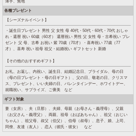
薄手、無地
各種プレゼント
【シーズナルイベント】
・誕生日プレゼント 男性 父 女性 母 40代・50代・60代・70代 おしゃ
れ・還暦 祝い 60歳（60才） 還暦祝い 男性 父 女性 母・古希祝い プレ
ゼント 父 母、古希 お祝い 紫 70歳（70才）・喜寿祝い 77歳（77
才）、喜寿 祝い 祖母 祖父・結婚祝い ギフトセット 新婚
【その他のおすすめギフト】
お礼、お返し、内祝い、誕生日、結婚記念日、ブライダル、母の日
（母の日プレゼント・母の日ギフト）、父の日、敬老の日、クリスマ
ス、プレゼント、いい夫婦の日、バレンタインデー、ホワイトデー、
就職祝い、サプライズ、ご褒美 など
ギフト対象
妻（女房）、夫（旦那）、夫婦、母親（お母さん・義理母）、父親
（お父さん・義理父）、両親、祖母（おばあちゃん）、祖父（おじい
ちゃん）、祖父母、叔父（伯父）、伯母（叔母）、息子、娘、上司、
同僚、友達（友人）、恋人（彼氏・彼女） など