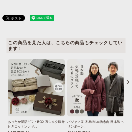
この商品を見た人は、こちらの商品もチェックしてい
ます！
あったか温活ギフトBOX 裏シルク腹巻
パジャマ屋 IZUMM 本物志向 日本製 ヘ
【
付きコットンレギ...
リンボーン...
ル 