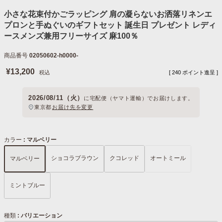
小さな花束付かごラッピング 肩の凝らないお洒落リネンエ
プロンと手ぬぐいのギフトセット 誕生日 プレゼント レディ
ースメンズ兼用フリーサイズ 麻100％
商品番号
02050602-h0000-
¥
13,200
税込
[
240
ポイント進呈 ]
2026/08/11（火）
に
宅配便（ヤマト運輸）
でお届けします。
東京都
お届け先を変更
カラー
マルベリー
ショコラブラウン
クコレッド
オートミール
マルベリー
ミントブルー
種類
バリエーション