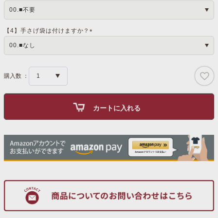
(
必
須
)
【4】手さげ袋は付けますか？
(
必
須
)
カートに入れる