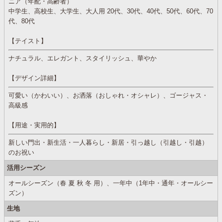
ニア（年配・高齢者）
中学生、高校生、大学生、大人用 20代、30代、40代、50代、60代、70
代、80代
【テイスト】
ナチュラル、エレガント、スタイリッシュ、華やか
【デザイン詳細】
可愛い（かわいい）、お洒落（おしゃれ・オシャレ）、ゴージャス・
高級感
【用途・実用的】
新しい門出・新生活・一人暮らし・新居・引っ越し（引越し・引越）
のお祝い
活用シーズン
オールシーズン（春 夏 秋 冬 用）、一年中（1年中・通年・オールシー
ズン）
生地