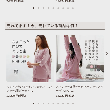
9,845 円(税込)
49,940 円(税込)
77
売れてます！今、売れている商品は何？
ちょっと伸びるとすごく楽チン！スト
ストレッチ２重ガーゼ ベーシックノビ
ス
レッチ2重ガーゼ ベ...
ーゼ “UNO” ...
ーゼ
13,200 円(税込)
18,920 円(税込)
18