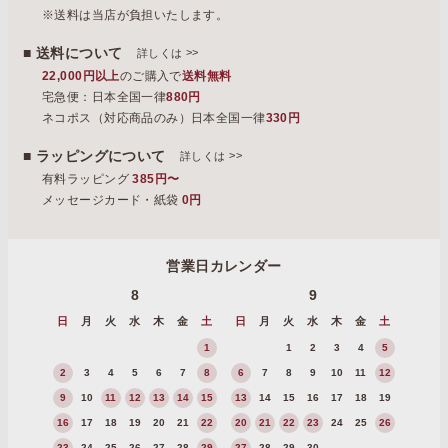
※送料は当店が負担いたします。
■ 送料について
>>
詳しくは
22,000円以上
のご購入で
送料無料
宅急便：日本全国一律
880円
ネコポス（対応商品のみ）日本全国一律
330円
■ ラッピングについて
>>
詳しくは
有料ラッピング
385円〜
メッセージカード・紙袋
0円
営業日カレンダー
8
9
日
月
火
水
木
金
土
日
月
火
水
木
金
土
1
1
2
3
4
5
2
3
4
5
6
7
8
6
7
8
9
10
11
12
9
10
11
12
13
14
15
13
14
15
16
17
18
19
16
17
18
19
20
21
22
20
21
22
23
24
25
26
23
24
25
26
27
28
29
27
28
29
30