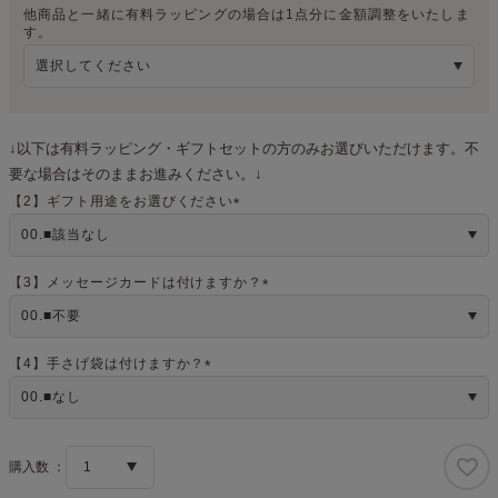
他商品と一緒に有料ラッピングの場合は1点分に金額調整をいたしま
(
す。
必
須
)
↓以下は有料ラッピング・ギフトセットの方のみお選びいただけます。不
要な場合はそのままお進みください。↓
【2】ギフト用途をお選びください
(
必
須
)
【3】メッセージカードは付けますか？
(
必
須
)
【4】手さげ袋は付けますか？
(
必
須
)