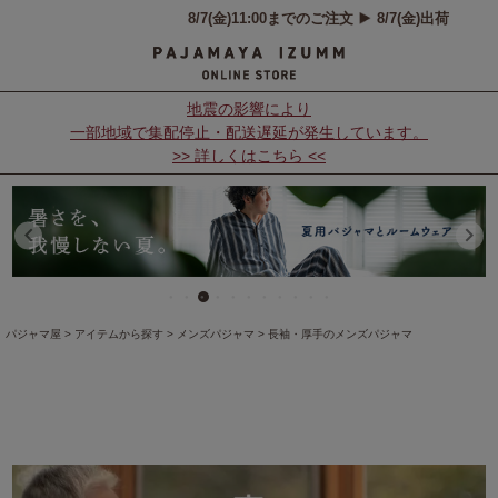
地震の影響により
一部地域で集配停止・配送遅延が発生しています。
>> 詳しくはこちら <<
パジャマ屋
アイテムから探す
メンズパジャマ
長袖・厚手のメンズパジャマ