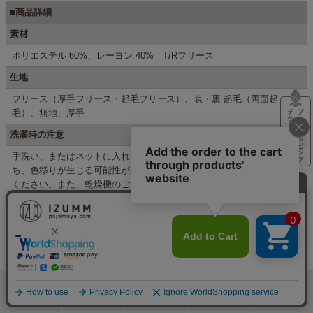
■商品詳細
素材
ポリエステル 60%、レーヨン 40% T/Rフリース
生地
フリース（厚手フリース・起毛フリース）、表・裏 起毛（両面起
毛）、無地、厚手
洗濯時の注意
手洗い、またはネットに入れて弱流いをお勧めします。濃色系は色落
ち、色移りが生じる可能性があるため、淡色ものとの共洗いはお避け
ください。また、乾燥機のご使用は避け、洗濯後は形を整えて干して
下さい。
生産国
中国
サイズ／対応身長(cm)
【SS】147～155
【S】155～163
検索
メニュー
ホーム
カート
おねむりフェア
【M】163～172