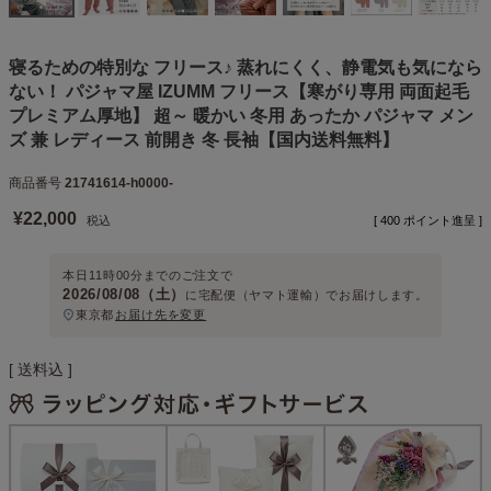
寝るための特別な フリース♪ 蒸れにくく、静電気も気になら
ない！ パジャマ屋 IZUMM フリース【寒がり専用 両面起毛
プレミアム厚地】 超～ 暖かい 冬用 あったか パジャマ メン
ズ 兼 レディース 前開き 冬 長袖【国内送料無料】
商品番号
21741614-h0000-
¥
22,000
税込
[
400
ポイント進呈 ]
本日
11時00分
までのご注文で
2026/08/08（土）
に
宅配便（ヤマト運輸）
でお届けします。
東京都
お届け先を変更
送料込