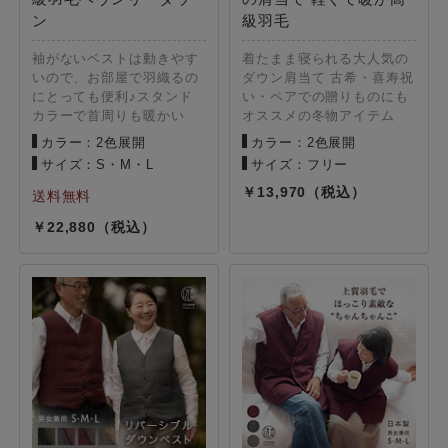
ン
級羽毛
袖がないベストは動きやす
着たまま寝られる大人気の
いので、お部屋で羽織るの
ダウン肩当て 古希・喜寿祝
にとっても便利♪スタンド
い・ペアでの贈りものにも
カラーで首周りも暖かい
オススメの冬物アイテム
カラー：2色展開
カラー：2色展開
サイズ：S・M・L
サイズ：フリー
13,970
22,880