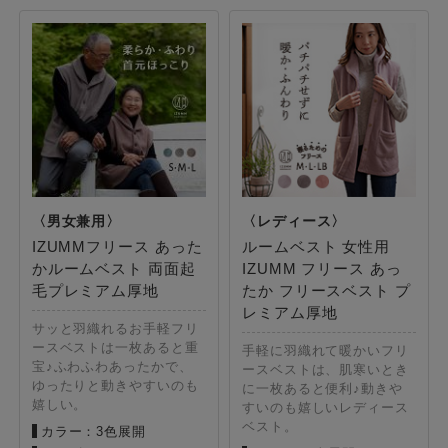
IZUMMフリース あった
ルームベスト 女性用
かルームベスト 両面起
IZUMM フリース あっ
毛プレミアム厚地
たか フリースベスト プ
レミアム厚地
サッと羽織れるお手軽フリ
ースベストは一枚あると重
手軽に羽織れて暖かいフリ
宝♪ふわふわあったかで、
ースベストは、肌寒いとき
ゆったりと動きやすいのも
に一枚あると便利♪動きや
嬉しい。
すいのも嬉しいレディース
ベスト。
カラー：3色展開