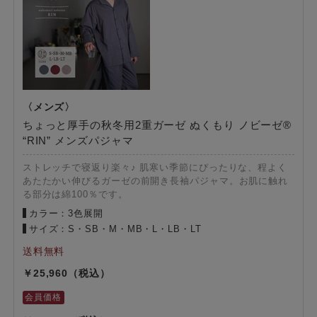
ちょっと厚手の秋冬用2重ガーゼ ぬくもり ノビーゼ®
“RIN” メンズパジャマ
ストレッチで寝返り楽々♪ 肌寒い季節にぴったりな、程よく
あたたかい伸びるガーゼの前開き長袖パジャマ。お肌に触れ
る部分は綿100％です。
カラー：3色展開
サイズ：S・SB・M・MB・L・LB・LT
25,960