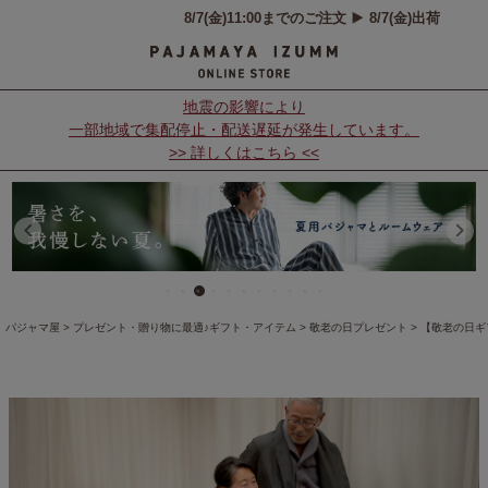
地震の影響により
一部地域で集配停止・配送遅延が発生しています。
>> 詳しくはこちら <<
パジャマ屋
プレゼント・贈り物に最適♪ギフト・アイテム
敬老の日プレゼント
【敬老の日ギ