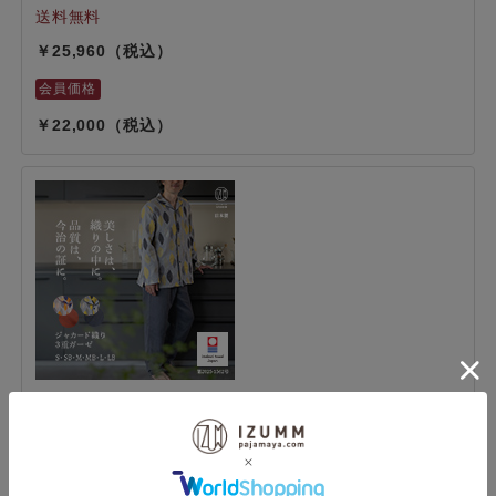
25,960
22,000
今治タオルブランド認定 ジャカード織り3重ガーゼ リ
ーフ柄 メンズパジャマ 綿100％ 日本製