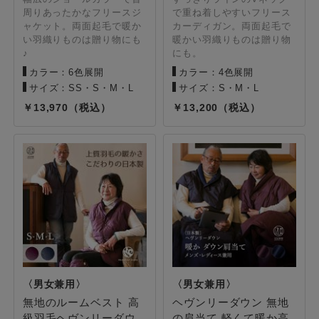
周りあったかなフリースジ
で重ね着しやすいフリース
ャケット。両面起毛で暖か
カーディガン。両面起毛で
い羽織りものは贈り物にも
暖かい羽織りものは贈り物
♪
にも。
カラー：6色展開
カラー：4色展開
サイズ：SS・S・M・L
サイズ：S・M・L
13,970
13,200
無地のルームベスト 高
ヘヴンリーダウン 無地
級羽毛ヘヴンリーダウ
の肩当て 軽くて暖か高