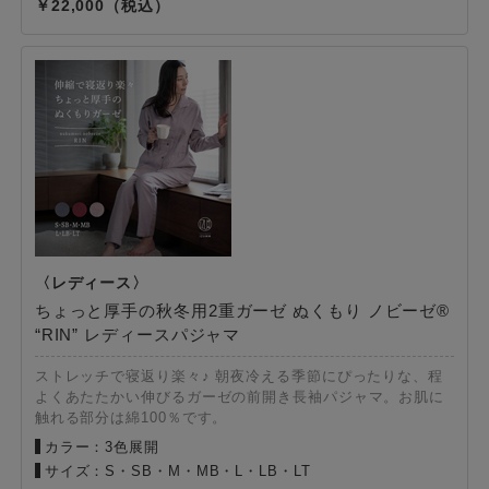
22,000
ちょっと厚手の秋冬用2重ガーゼ ぬくもり ノビーゼ®
“RIN” レディースパジャマ
ストレッチで寝返り楽々♪ 朝夜冷える季節にぴったりな、程
よくあたたかい伸びるガーゼの前開き長袖パジャマ。お肌に
触れる部分は綿100％です。
カラー：3色展開
サイズ：S・SB・M・MB・L・LB・LT