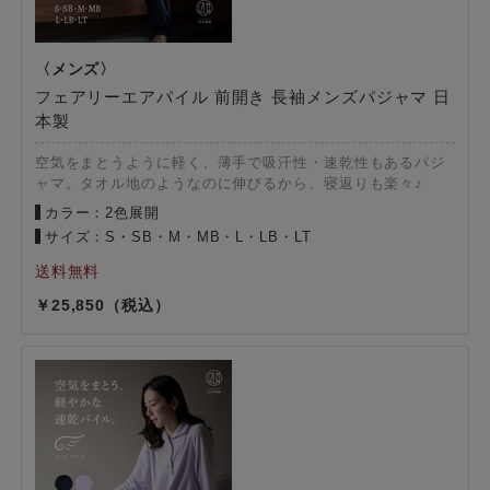
フェアリーエアパイル 前開き 長袖メンズパジャマ 日
本製
空気をまとうように軽く、薄手で吸汗性・速乾性もあるパジ
ャマ。タオル地のようなのに伸びるから、寝返りも楽々♪
カラー：2色展開
サイズ：S・SB・M・MB・L・LB・LT
25,850