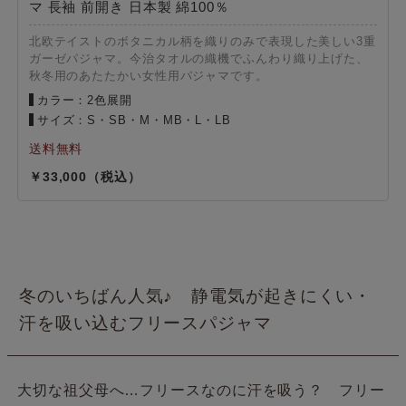
マ 長袖 前開き 日本製 綿100％
北欧テイストのボタニカル柄を織りのみで表現した美しい3重
ガーゼパジャマ。今治タオルの織機でふんわり織り上げた、
秋冬用のあたたかい女性用パジャマです。
カラー：2色展開
サイズ：S・SB・M・MB・L・LB
33,000
冬のいちばん人気♪ 静電気が起きにくい・
汗を吸い込むフリースパジャマ
大切な祖父母へ…フリースなのに汗を吸う？ フリー