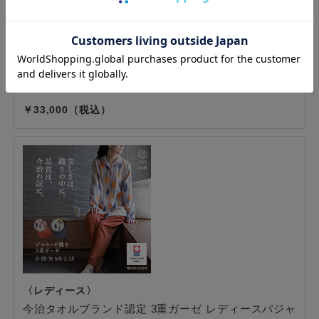
北欧テイストのボタニカル柄を織りのみで表現した3重ガーゼ
パジャマ。今治タオルの織機でふんわり織り上げた、秋冬に
ぴったりのあたたかい男性用パジャマです。
カラー：2色展開
サイズ：S・SB・M・MB・L・LB
33,000
今治タオルブランド認定 3重ガーゼ レディースパジャ