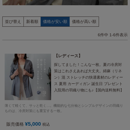
並び替え
新着順
価格が安い順
価格が高い順
6
件中
1
-
6
件表示
レディース
探してました！こんな一枚。夏の冷房対
策はこれさえあれば大丈夫。綿麻（リネ
ン）混 ストレッチの快適素材のレディー
ス 夏用 カーディガン 誕生日 プレゼント
入院用の羽織り物にも♪【国内送料無料】
薄くて軽くて、サッと乾く…。機能的な七分袖とシンプルデザインの羽織り
ものは、冷房対策にも重宝する一枚。
¥
5,000
販売価格
税込