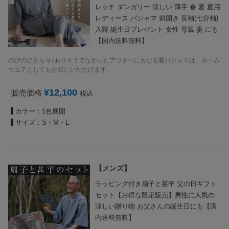
レッチ ダンガリー 涼しい 薄手 春 夏 夏用
レディース パジャマ 前開き 長袖(七分袖)
入院 誕生日プレゼント 女性 母親 妻 にも
【国内送料無料】
のびのびさらり♪ありそうでなかったアウターにもなる夏パジャマは、ルーム
ウエアとしてもお召しいただけます。
¥
12,100
販売価格
税込
カラー：1色展開
サイズ：S・M・L
メンズ
ラッピング付き扇子と甚平 父の日ギフト
セット【お得な限定販売】男性に人気の
涼しい贈り物 お父さんの誕生日にも【国
内送料無料】