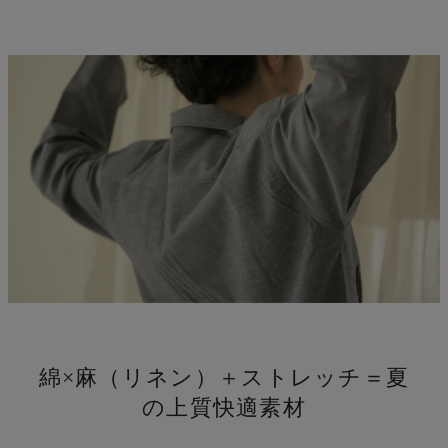
し
綿×麻（リネン）＋ストレッチ＝夏
の上質快適素材