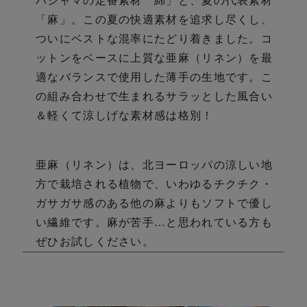
び
パジャマの定番素材「綿」と、夏の代表素材
「麻」。
この夏の快適素材を追求し尽くし、
ついにベストな混率にたどり着きました。
コ
ットンをベースに上質な亜麻（リネン）を最
適なバランスで使用した薄手の生地です。こ
の組み合わせで生まれるサラッとした風合い
＆軽くて涼しげな素材感は格別！
亜麻（リネン）は、北ヨーロッパの涼しい地
方で栽培される植物で、いわゆるチクチク・
ガサガサ感のある他の麻よりもソフトで優し
い繊維です。麻が苦手…と思われている方も
ぜひお試しください。