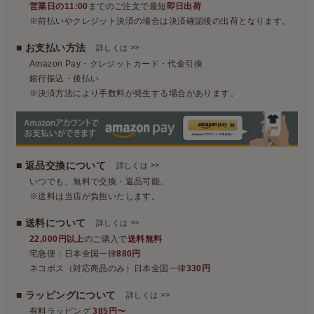
営業日の11:00
までのご注文で最短
即日出荷
※前払いやクレジット決済の場合は決済確認後の出荷となります。
■ お支払い方法
>>
詳しくは
Amazon Pay・クレジットカード・代金引換
銀行振込・後払い
※決済方法により手数料が発生する場合があります。
■ 返品交換について
>>
詳しくは
いつでも、無料で交換・返品可能。
※送料は当店が負担いたします。
■ 送料について
>>
詳しくは
22,000円以上
のご購入で
送料無料
宅急便：日本全国一律
880円
ネコポス（対応商品のみ）日本全国一律
330円
■ ラッピングについて
>>
詳しくは
有料ラッピング
385円〜