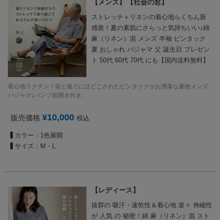
メンズ
社会の窓
ストレッチ＋リネンの着心地らくちん新
感覚！夏の素肌にさらっと気持ちいい♪綿
麻（リネン）混 メンズ 半袖 ピンタック
夏 おしゃれ パジャマ 父 誕生日 プレゼン
ト 50代 60代 70代 にも【国内送料無料】
着心地ラクチン！前と後ろにほどこされたピンタックがお洒落な夏物メンズ
パジャマ♪パンツ前開き付き。
¥
10,000
販売価格
税込
カラー：1色展開
サイズ：M・L
レディース
抜群の 吸汗・速乾性＆着心地 楽々 伸縮性
が 人気 の 秘密！綿 麻（リネン）混 スト