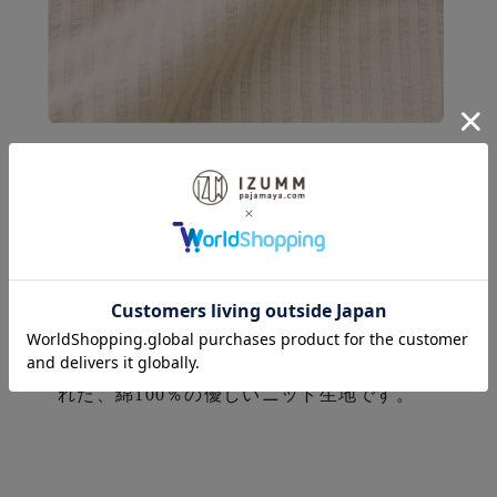
♪
「ニット素材ならではの伸縮
性」
ニットならではの伸縮性と薄手でソフトな肌
触りが素肌にとっても心地いい。表面を凸凹
にすることで肌にベタ付くのを防ぎ、汗をか
いてもさらっと快適。
通気性・吸水性にも優
れた、綿100％の優しいニット生地です。