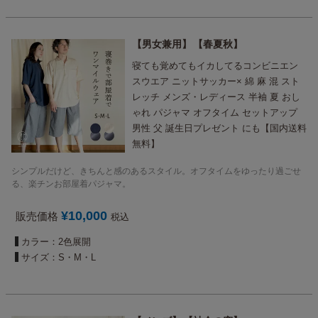
男女兼用
春夏秋
寝ても覚めてもイカしてるコンビニエン
スウエア ニットサッカー× 綿 麻 混 スト
レッチ メンズ・レディース 半袖 夏 おし
ゃれ パジャマ オフタイム セットアップ
男性 父 誕生日プレゼント にも【国内送料
無料】
シンプルだけど、きちんと感のあるスタイル。オフタイムをゆったり過ごせ
る、楽チンお部屋着パジャマ。
¥
10,000
販売価格
税込
カラー：2色展開
サイズ：S・M・L