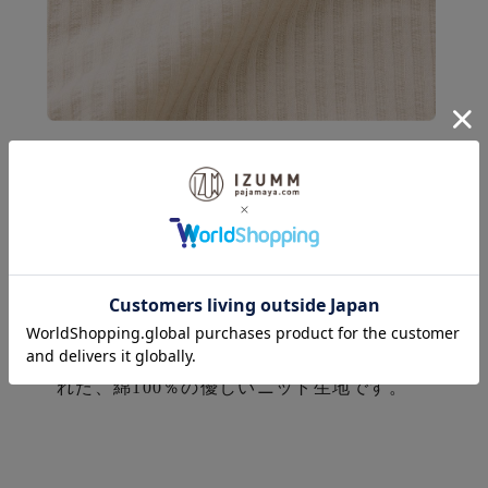
♪
「ニット素材ならではの伸縮
性」
ニットならではの伸縮性と薄手でソフトな肌
触りが素肌にとっても心地いい。表面を凸凹
にすることで肌にベタ付くのを防ぎ、汗をか
いてもさらっと快適。
通気性・吸水性にも優
れた、綿100％の優しいニット生地です。