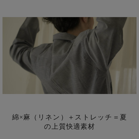
し
綿×麻（リネン）＋ストレッチ＝夏
の上質快適素材