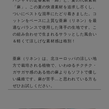
び
パジャマの定番素材「綿」と、夏の代表素材
「麻」。
この夏の快適素材を追求し尽くし、
ついにベストな混率にたどり着きました。
コ
ットンをベースに上質な亜麻（リネン）を最
適なバランスで使用した薄手の生地です。こ
の組み合わせで生まれるサラッとした風合い
＆軽くて涼しげな素材感は格別！
亜麻（リネン）は、北ヨーロッパの涼しい地
方で栽培される植物で、いわゆるチクチク・
ガサガサ感のある他の麻よりもソフトで優し
い繊維です。麻が苦手…と思われている方も
ぜひお試しください。