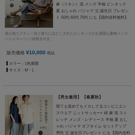
麻（リネン）混 メンズ 半袖 ピンタック
夏 おしゃれ パジャマ 父 誕生日 プレゼン
ト 50代 60代 70代 にも【国内送料無料】
着心地ラクチン！前と後ろにほどこされたピンタックがお洒落な夏物メンズ
パジャマ♪パンツ前開き付き。
¥
10,000
販売価格
税込
カラー：1色展開
サイズ：M・L
男女兼用
春夏秋
寝ても覚めてもイカしてるコンビニエン
スウエア ニットサッカー× 綿 麻 混 スト
レッチ メンズ・レディース 半袖 夏 おし
ゃれ パジャマ オフタイム セットアップ
男性 父 誕生日プレゼント にも【国内送料