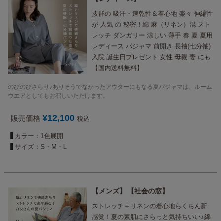
抜群の 吸汗・速乾性＆着心地 楽々 伸縮性
が 人気 の 秘密！綿 麻（リネン）混 スト
レッチ ダンガリー 涼しい 薄手 春 夏 夏用
レディース パジャマ 前開き 長袖(七分袖)
入院 誕生日プレゼント 女性 母親 妻 にも
【国内送料無料】
のびのびさらり♪ありそうでなかったアウターにもなる夏パジャマは、ルーム
ウエアとしてもお召しいただけます。
¥
12,100
販売価格
税込
カラー：1色展開
サイズ：S・M・L
メンズ
社会の窓
ストレッチ＋リネンの着心地らくちん新
感覚！夏の素肌にさらっと気持ちいい♪綿