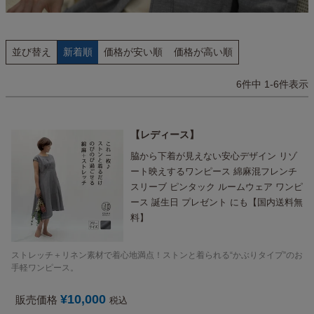
並び替え
新着順
価格が安い順
価格が高い順
6
件中
1
-
6
件表示
レディース
脇から下着が見えない安心デザイン リゾ
ート映えするワンピース 綿麻混フレンチ
スリーブ ピンタック ルームウェア ワンピ
ース 誕生日 プレゼント にも【国内送料無
料】
ストレッチ＋リネン素材で着心地満点！ストンと着られる“かぶりタイプ”のお
手軽ワンピース。
¥
10,000
販売価格
税込