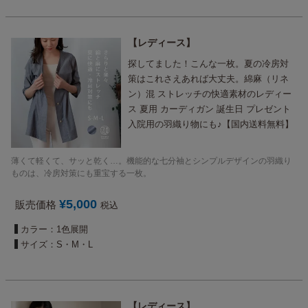
レディース
探してました！こんな一枚。夏の冷房対
策はこれさえあれば大丈夫。綿麻（リネ
ン）混 ストレッチの快適素材のレディー
ス 夏用 カーディガン 誕生日 プレゼント
入院用の羽織り物にも♪【国内送料無料】
薄くて軽くて、サッと乾く…。機能的な七分袖とシンプルデザインの羽織り
ものは、冷房対策にも重宝する一枚。
¥
5,000
販売価格
税込
カラー：1色展開
サイズ：S・M・L
レディース