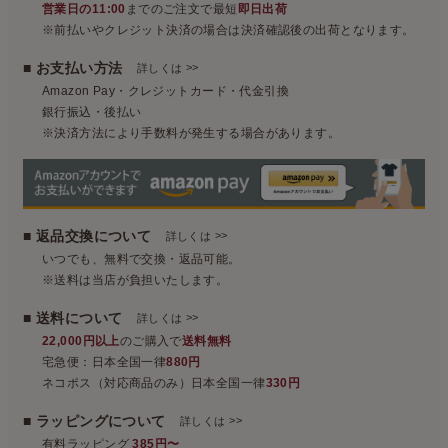
営業日の11:00
までのご注文で最短
即日出荷
※前払いやクレジット決済の場合は決済確認後の出荷となります。
■ お支払い方法
>>
詳しくは
Amazon Pay・クレジットカード・代金引換
銀行振込・後払い
※決済方法により手数料が発生する場合があります。
■ 返品交換について
>>
詳しくは
いつでも、無料で交換・返品可能。
※送料は当店が負担いたします。
■ 送料について
>>
詳しくは
22,000円以上
のご購入で
送料無料
宅急便：日本全国一律
880円
ネコポス（対応商品のみ）日本全国一律
330円
■ ラッピングについて
>>
詳しくは
有料ラッピング
385円〜