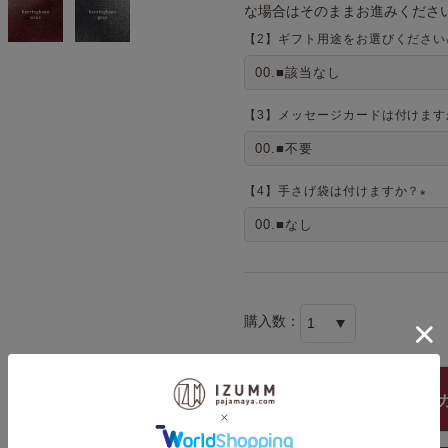
な場合はそのままお進みください
【2】ギフト用途をお選びください
【3】メッセージカードは付けます
【4】手さげ袋は付けますか？
(
必
須
)