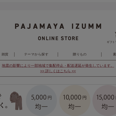
ギフト
・雑貨
テーマから探す
贈りもの
地震の影響により
一部地域で集配停止・配送遅延が発生しています。
>> 詳しくはこちら <<