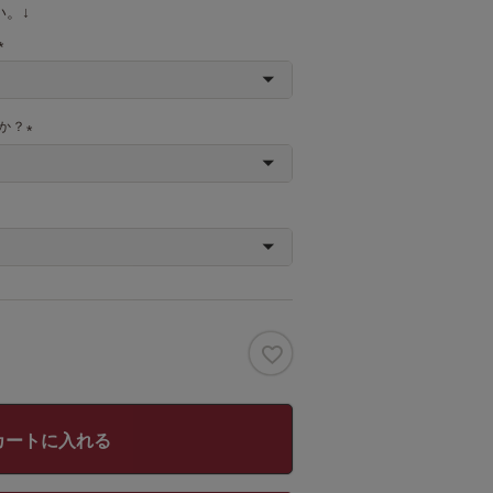
。↓
(
必
須
か？
)
(
必
須
)
カートに入れる