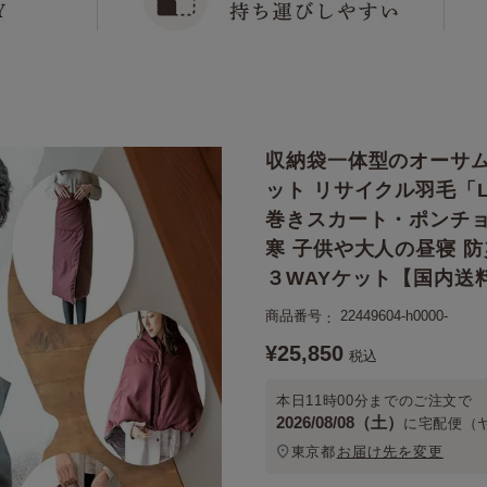
収納袋一体型のオーサム“
ット リサイクル羽毛「L
巻きスカート・ポンチョ
寒 子供や大人の昼寝 
３WAYケット【国内送
商品番号
22449604-h0000-
¥
25,850
税込
本日
11時00分
までのご注文で
2026/08/08（土）
に
宅配便（
東京都
お届け先を変更