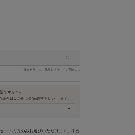
○：在庫あり △：残りわずか ✕：在庫なし
希望ですか？
の場合は1点分に金額調整をいたします。
(
必
須
)
トセットの方のみお選びいただけます。不要