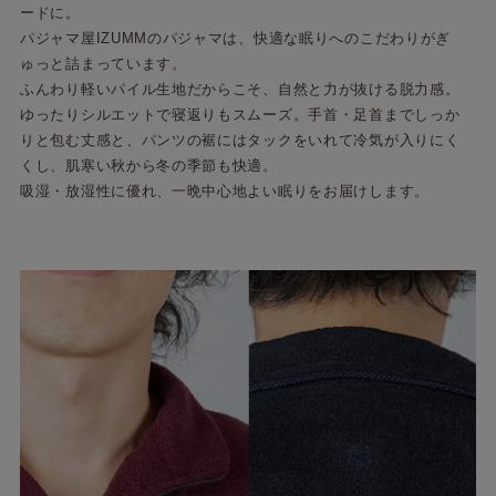
ードに。
パジャマ屋IZUMMのパジャマは、快適な眠りへのこだわりがぎ
ゅっと詰まっています。
ふんわり軽いパイル生地だからこそ、自然と力が抜ける脱力感。
ゆったりシルエットで寝返りもスムーズ。手首・足首までしっか
りと包む丈感と、パンツの裾にはタックをいれて冷気が入りにく
くし、肌寒い秋から冬の季節も快適。
吸湿・放湿性に優れ、一晩中心地よい眠りをお届けします。