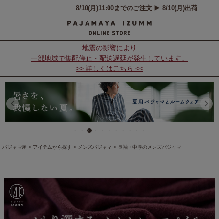
地震の影響により
一部地域で集配停止・配送遅延が発生しています。
>> 詳しくはこちら <<
パジャマ屋
アイテムから探す
メンズパジャマ
長袖・中厚のメンズパジャマ