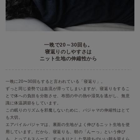
一晩で20～30回も。
寝返りのしやすさは
ニット生地の伸縮性から
一晩に20〜30回もすると言われている「寝返り」。
ずっと同じ姿勢では血流が滞ってしまいますが、寝返りをするこ
とで体への負担を分散させ、布団の中の熱や湿気を逃がし、無意
識に体温調節をしています。
この眠りのリズムを邪魔しないために、パジャマの伸縮性はとて
も大切。
エアパイルパジャマは、裏面の生地がよく伸びるニット生地を使
用しています。だから、寝返りも、朝の「んーっ」という伸び
も、とってもスムーズ。すっきりとした気持ちのいい朝を迎えら