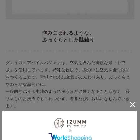
包みこまれるような、
ふっくらとした肌触り
グレイスエアパイルパジャマは、空気を含んだ特別な糸「中空
糸」を使用しています。特殊な技法で、糸の中に空気を含む隙間
をつくることで、1本1本の糸に空気がふんわり入り、ふっくらと
やわらかな風合いに。
一般的なパイル生地のように洗うほどに硬くなることもなく、繰
り返しのお洗濯でもごわつかず、着るたびにお肌になじんでいき
ます。
とことん “やわらかさ” にこだわって選び抜いたパイル生地が、
着るたび、洗うたびに、まるで肌の一部のように優しく馴染んで
いく心地よさをお楽しみください。