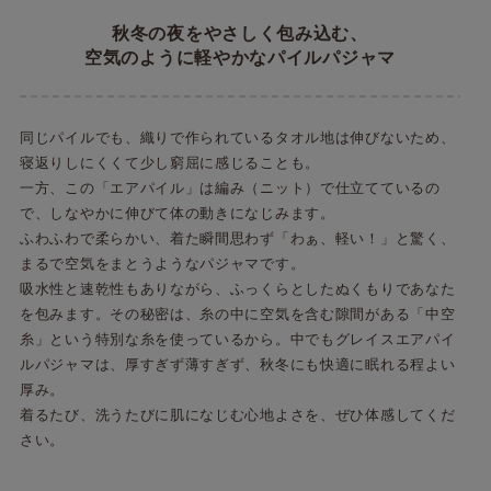
秋冬の夜をやさしく包み込む、
空気のように軽やかなパイルパジャマ
同じパイルでも、織りで作られているタオル地は伸びないため、
寝返りしにくくて少し窮屈に感じることも。
一方、この「エアパイル」は編み（ニット）で仕立てているの
で、しなやかに伸びて体の動きになじみます。
ふわふわで柔らかい、着た瞬間思わず「わぁ、軽い！」と驚く、
まるで空気をまとうようなパジャマです。
吸水性と速乾性もありながら、ふっくらとしたぬくもりであなた
を包みます。その秘密は、糸の中に空気を含む隙間がある「中空
糸」という特別な糸を使っているから。中でもグレイスエアパイ
ルパジャマは、厚すぎず薄すぎず、秋冬にも快適に眠れる程よい
厚み。
着るたび、洗うたびに肌になじむ心地よさを、ぜひ体感してくだ
さい。