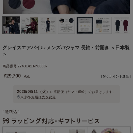
グレイスエアパイル メンズパジャマ 長袖・前開き ＜日本製
＞
商品番号
22431413-h0000-
¥
29,700
税込
[
540
ポイント進呈 ]
2026/08/11（火）
に
宅配便（ヤマト運輸）
でお届けします。
東京都
お届け先を変更
送料込