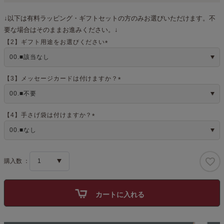
↓以下は有料ラッピング・ギフトセットの方のみお選びいただけます。不
要な場合はそのままお進みください。↓
【2】ギフト用途をお選びください
(
必
須
)
【3】メッセージカードは付けますか？
(
必
須
)
【4】手さげ袋は付けますか？
(
必
須
)
カートに入れる