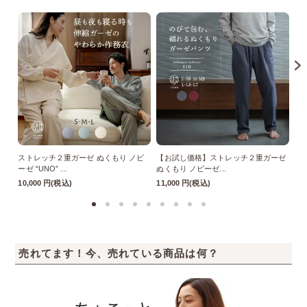
ストレッチ２重ガーゼ ぬくもり ノビ
【お試し価格】ストレッチ２重ガーゼ
【
ーゼ “UNO” ...
ぬくもり ノビーゼ...
ぬく
10,000 円(税込)
11,000 円(税込)
11
売れてます！今、売れている商品は何？