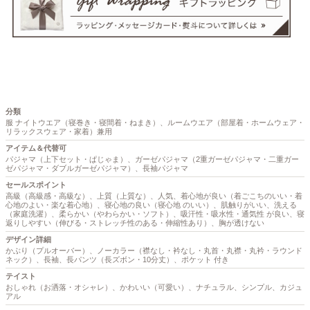
分類
服 ナイトウエア（寝巻き・寝間着・ねまき）、ルームウエア（部屋着・ホームウェア・
リラックスウェア・家着）兼用
アイテム＆代替可
パジャマ（上下セット・ぱじゃま）、ガーゼパジャマ（2重ガーゼパジャマ・二重ガー
ゼパジャマ・ダブルガーゼパジャマ）、長袖パジャマ
セールスポイント
高級（高級感・高級な）、上質（上質な）、人気、着心地が良い（着ごこちのいい・着
心地のよい・楽な着心地）、寝心地の良い（寝心地 のいい）、肌触りがいい、洗える
（家庭洗濯）、柔らかい（やわらかい・ソフト）、吸汗性・吸水性・通気性 が良い、寝
返りしやすい（伸びる・ストレッチ性のある・伸縮性あり）、胸が透けない
デザイン詳細
かぶり（プルオーバー）、ノーカラー（襟なし・衿なし・丸首・丸襟・丸衿・ラウンド
ネック）、長袖、長パンツ（長ズボン・10分丈）、ポケット 付き
テイスト
おしゃれ（お洒落・オシャレ）、かわいい（可愛い）、ナチュラル、シンプル、カジュ
アル