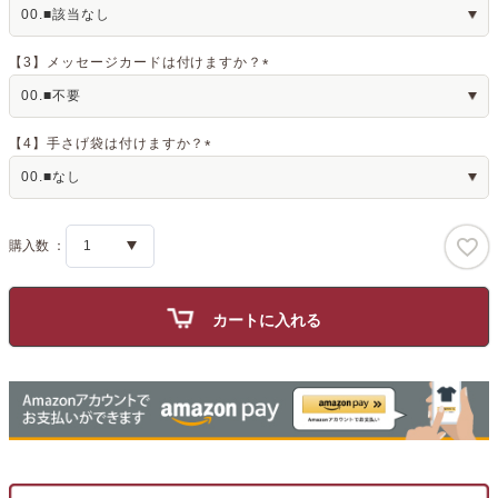
(
必
須
)
【3】メッセージカードは付けますか？
(
必
須
)
【4】手さげ袋は付けますか？
(
必
須
)
カートに入れる