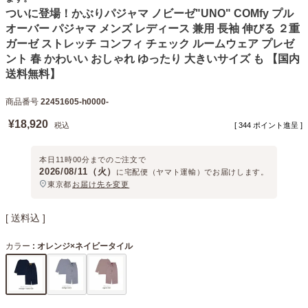
ついに登場！かぶりパジャマ ノビーゼ"UNO" COMfy プル
オーバー パジャマ メンズ レディース 兼用 長袖 伸びる ２重
ガーゼ ストレッチ コンフィ チェック ルームウェア プレゼ
ント 春 かわいい おしゃれ ゆったり 大きいサイズ も 【国内
送料無料】
商品番号
22451605-h0000-
¥
18,920
税込
[
344
ポイント進呈 ]
本日
11時00分
までのご注文で
2026/08/11（火）
に
宅配便（ヤマト運輸）
でお届けします。
東京都
お届け先を変更
送料込
カラー
オレンジ×ネイビータイル