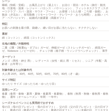
シーン
睡眠（快眠・安眠）、お風呂上がり（湯上り）、お泊り・宿泊・ホテル（旅行・観光
地・行楽地・温泉・レジャー・バカンス・バケーション）、フィットネスクラブ（スポ
ーツクラブ・スパ・温浴・サウナ・プール）、お昼寝（うたた寝・ごろ寝・仮眠）、お
散歩（夕涼み）、在宅勤務（リモートワーク・テレワーク・おうち時間）、お揃い（ペ
ア・ペアパジャマ）、結婚式の披露宴（両親ギフト）
特記
お肌への刺激を最小限、袋縫い、縫い目がお肌に当たらない、チクチクしない
素材
綿（コットン）、綿混（コットンミックス）
生地の種類／外観特性
二重（2重・2枚重ね・ダブル）ガーゼ、伸縮ガーゼ（ストレッチガーゼ）、綿混ガー
ゼ、Nobeeze（ノビーゼ®）、チェック柄（格子柄・ウィンドウペンチェック）、薄手
ターゲット
メンズ（男性・紳士 用）、レディース（女性・婦人 用・ミセス）、シニア（年配・高
齢者・お年寄り）
対象年齢または対象年代
大人用 20代、30代、40代、50代、60代、70代、80代（才・歳）
サイズ特記
ゆったり サイズ（ゆったりめ・ゆったり目）
活用シーズン
春夏（春用・春物・夏用・夏物・春夏用・春夏物）、春秋（秋用・秋物・春秋用・春秋
物）、通年（オールシーズン・年間・一年中）
シーズナルイベントにも実用的でおすすめ
母の日（母の日プレゼント・母の日ギフト）、父の日（父の日プレゼント・父の日ギフ
ト）、敬老の日（敬老の日プレゼント・敬老の日ギフト）、いい夫婦の日、クリスマス