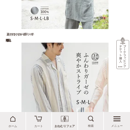
夏 おすすめ ！ おやすみ ガーゼ 甚平 パジャマ 半...
10,000 円(税込)
検索
メニュー
ホーム
カート
おねむりフェア