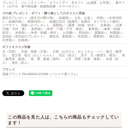
プレゼント、バレンタインデー、ホワイトデー、冬ギフト（お歳暮、お年賀）、夏ギフ
ト（お中元・暑中御見舞・残暑御見舞・サマーギフト）
その他 プレゼント・ギフト・贈り物としてのオススメ用途
誕生日プレゼント（誕生日の贈り物）、結婚祝い、お礼、お返し、内祝い（出産内祝
い・結婚内祝い・新築内祝い）、結婚記念日（銀婚式・金婚式・ダイヤモンド婚式）、
ペアギフト、両親へのプレゼント、還暦祝い（還暦・60歳・60才）、古希祝い（古希・
70歳・70才・紫）、喜寿祝い（喜寿・77歳・77才・紫色）、傘寿祝い（傘寿・80歳・
80才）、米寿祝い（米寿・88歳・88才）、お見舞い、昇給祝い、退職祝い、転職祝い、
送別品（送別会のプレゼント）、贈呈品、新築祝い、快気祝い、開業祝い、独立祝い、
出世祝い、合格祝い
ギフトオススメ対象
夫（旦那）、夫婦、両親（父母）、父親（お父さん・おとうさん・パパ・義父・義理
父）、祖父母、祖父（おじいちゃん）、伯父（叔父）、息子、兄（義理兄・義兄）、弟
（義理弟・義弟）、孫、甥、親戚（身内）、上司、同僚（先輩・後輩）、友達（友
人）、彼氏（恋人）
ブランド
高級ブランド PAJAMAYA IZUMM（パジャマ屋イズム）
この商品を見た人は、こちらの商品もチェックしてい
ます！