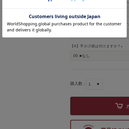
【2】ギフト用途をお選びください
【3】メッセージカードは付けます
【4】手さげ袋は付けますか？
(
必
須
)