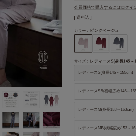
会員価格で購入するにはログイ
送料込
カラー
ピンクベージュ
サイズ
レディースS(身長145～1
レディースS(身長145～155cm)
レディースSB(横幅広め145～155
レディースM(身長153～163cm)
レディースMB(横幅広め153～163