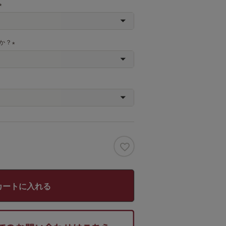
(
必
須
か？
)
(
必
須
)
カートに入れる