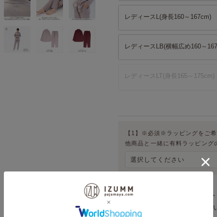
レディースL(身長160～167cm)
レディースLB(横幅広め160～167
レディースLT(身長165～175cm)
【1】※必須※ラッピングをご
他商品と一緒に有料ラッピング
↓以下は有料ラッピング・ギフ
な場合はそのままお進みください