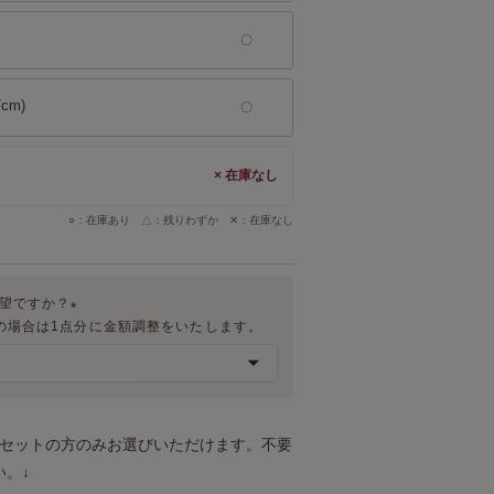
cm)
×
○：在庫あり △：残りわずか ✕：在庫なし
希望ですか？
の場合は1点分に金額調整をいたします。
(
必
須
)
トセットの方のみお選びいただけます。不要
。↓