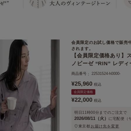
会員限定のお試し価格で販売
されます。
【会員限定価格あり】ス
ノビーゼ “RIN” レ
商品番号
22531524-h0000-
¥
25,960
税込
会員限定価格
¥
22,000
税込
明日
11時00分
までのご注文で
2026/08/11（火）
に
宅配便（
東京都
お届け先を変更