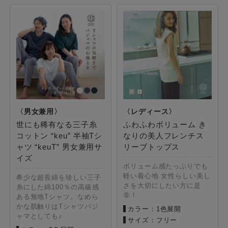
世にも稀有なる三子糸
ふわふわボリューム き
コットン “keu” 半袖Tシ
なりの美人フレンチス
ャツ “keuT” 男女兼用サ
リーブトップス
イズ
ボリューム感たっぷりでも
軽い着心地 女性らしい美し
希少な超長綿を珍しい三子
さを大切にしたい方に是
糸にした綿100％の高級感
非！
ある無地Tシャツ。なめら
かな肌触りはTシャツパジ
カラー：1色展開
ャマとしても♪
サイズ：フリー