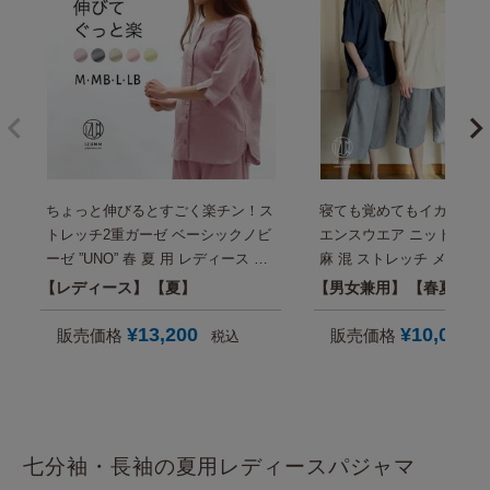
ちょっと伸びるとすごく楽チン！ス
寝ても覚めてもイカしてる
トレッチ2重ガーゼ ベーシックノビ
エンスウエア ニットサッカ
ーゼ ”UNO” 春 夏 用 レディース パ
麻 混 ストレッチ メンズ
ジャマ・半袖(七分袖)・前開き 旅行
ス 半袖 夏 おしゃれ パジ
レディース
夏
男女兼用
春夏秋
入院 母親 誕生日プレゼント にも
タイム セットアップ 男性 
【国内送料無料】
日プレゼント にも【国内
¥
13,200
¥
10,000
販売価格
販売価格
税込
料】
七分袖・長袖の夏用レディースパジャマ