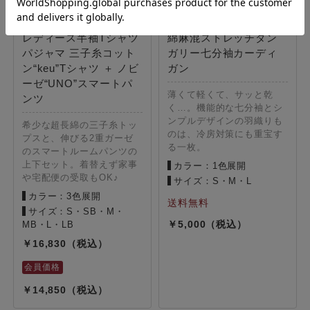
レディース半袖Tシャツ
綿麻混ストレッチダン
パジャマ 三子糸コット
ガリー七分袖カーディ
ン“keu”Tシャツ ＋ ノビ
ガン
ーゼ“UNO”スマートパ
薄くて軽くて、サッと乾
ンツ
く…。機能的な七分袖とシ
ンプルデザインの羽織りも
希少な超長綿の三子糸トッ
のは、冷房対策にも重宝す
プスと、伸びる2重ガーゼ
る一枚。
のスマートルームパンツの
上下セット。着替えず家事
カラー：1色展開
や宅配便の受取もOK♪
サイズ：S・M・L
カラー：3色展開
サイズ：S・SB・M・
5,000
MB・L・LB
16,830
14,850