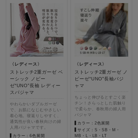
ストレッチ2重ガーゼ ベ
ストレッチ2重ガーゼ ノ
ーシック ノビー
ビーゼ“UNO”長袖パジ
ゼ“UNO”長袖 レディー
ャマ
スパジャマ
ちょっと伸びるとすごく楽
チン！さらっとした肌触り
やわらかいダブルガーゼ
で柔らか、春秋用の婦人用
で、お肌になじむやさしい
パジャマ
着心地。寝返りしやすく、
通気性が良い春秋向けの婦
カラー：2色展開
人用パジャマです。
サイズ：S・SB・M・
カラー：6色展開
MB・L・LB・LT