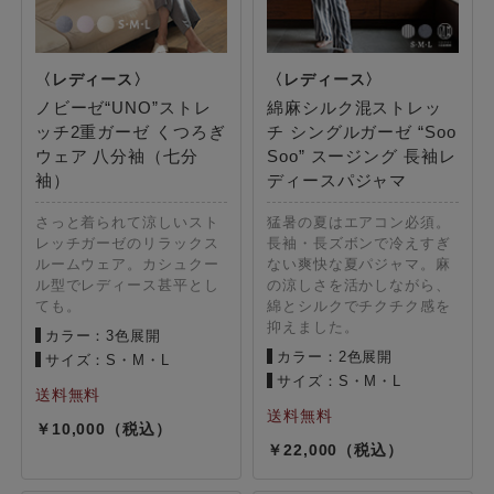
ノビーゼ“UNO”ストレ
綿麻シルク混ストレッ
ッチ2重ガーゼ くつろぎ
チ シングルガーゼ “Soo
ウェア 八分袖（七分
Soo” スージング 長袖レ
袖）
ディースパジャマ
さっと着られて涼しいスト
猛暑の夏はエアコン必須。
レッチガーゼのリラックス
長袖・長ズボンで冷えすぎ
ルームウェア。カシュクー
ない爽快な夏パジャマ。麻
ル型でレディース甚平とし
の涼しさを活かしながら、
ても。
綿とシルクでチクチク感を
抑えました。
カラー：3色展開
カラー：2色展開
サイズ：S・M・L
サイズ：S・M・L
10,000
22,000