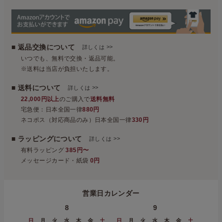
■ 返品交換について
>>
詳しくは
いつでも、無料で交換・返品可能。
※送料は当店が負担いたします。
■ 送料について
>>
詳しくは
22,000円以上
のご購入で
送料無料
宅急便：日本全国一律
880円
ネコポス（対応商品のみ）日本全国一律
330円
■ ラッピングについて
>>
詳しくは
有料ラッピング
385円〜
メッセージカード・紙袋
0円
営業日カレンダー
8
9
日
月
火
水
木
金
土
日
月
火
水
木
金
土