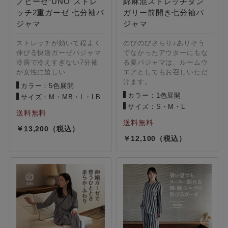
ノビーゼ“UNO”ストレ
綿麻混ストレッチダン
ッチ2重ガーゼ 七分袖パ
ガリー前開き七分袖パ
ジャマ
ジャマ
ストレッチが効いて程よく
のびのびさらり♪ありそう
伸びる快適ガーゼパジャマ
でなかったアウターにもな
冷房で冷えすぎない7分袖
る夏パジャマは、ルームウ
が女性に嬉しい
エアとしてもお召しいただ
けます。
カラー：5色展開
カラー：1色展開
サイズ：M・MB・L・LB
サイズ：S・M・L
13,200
12,100