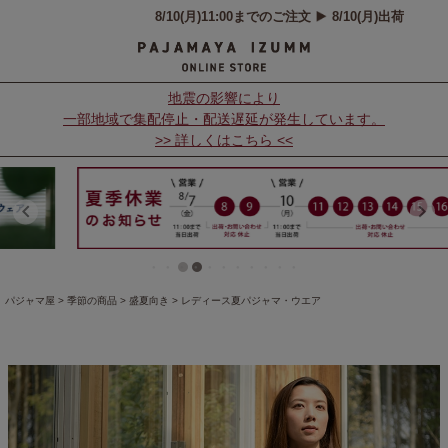
地震の影響により
一部地域で集配停止・配送遅延が発生しています。
>> 詳しくはこちら <<
パジャマ屋
季節の商品
盛夏向き
レディース夏パジャマ・ウエア