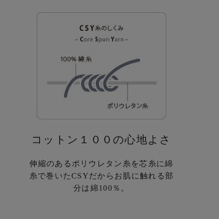
コットン１００の心地よさ
伸縮のあるポリウレタン糸を芯糸に
綿
糸で巻いたCSYだから
お肌に触れる部
分は綿100％。