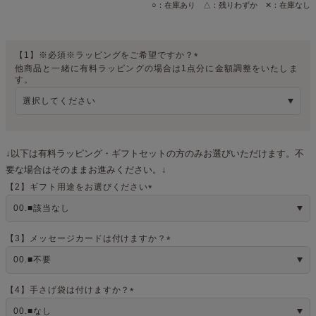
○：在庫あり △：残りわずか ✕：在庫なし
【1】※必須※ラッピングをご希望ですか？
他商品と一緒に有料ラッピングの場合は1点分に金額調整をいたしま
(
す。
必
須
)
↓以下は有料ラッピング・ギフトセットの方のみお選びいただけます。不
要な場合はそのままお進みください。↓
【2】ギフト用途をお選びください
(
必
須
)
【3】メッセージカードは付けますか？
(
必
須
)
【4】手さげ袋は付けますか？
(
必