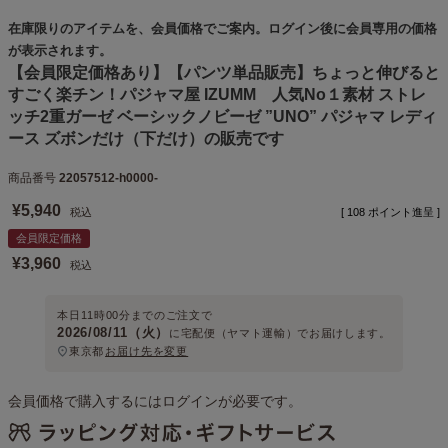
在庫限りのアイテムを、会員価格でご案内。ログイン後に会員専用の価格
が表示されます。
【会員限定価格あり】【パンツ単品販売】ちょっと伸びると
すごく楽チン！パジャマ屋 IZUMM 人気No１素材 ストレ
ッチ2重ガーゼ ベーシックノビーゼ ”UNO” パジャマ レディ
ース ズボンだけ（下だけ）の販売です
商品番号
22057512-h0000-
¥
5,940
税込
[
108
ポイント進呈 ]
会員限定価格
¥
3,960
税込
本日
11時00分
までのご注文で
2026/08/11（火）
に
宅配便（ヤマト運輸）
でお届けします。
東京都
お届け先を変更
会員価格で購入するにはログインが必要です。