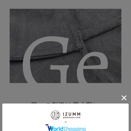
be
Ge
wa
nt,
肌への刺激は最小限に