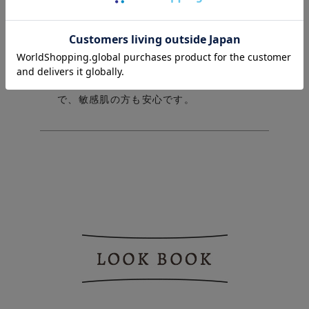
ntl
皆んなにやさしい寝巻きでありたい
やわ
らか素材のガーゼだからこそ、縫製にも
こだわりが
お肌への刺激を最小限にする
ため、できるだけ裏側の縫い代は袋縫
い、又は折伏せ縫いになっています。
縫
sh
い目がお肌に当たらずチクチクしないの
で、敏感肌の方も安心です。
als