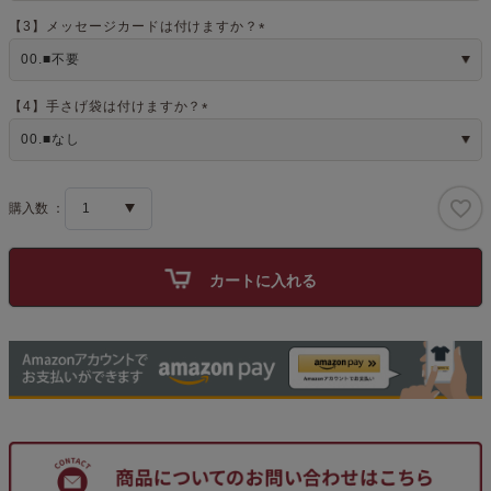
須
)
【3】メッセージカードは付けますか？
(
必
須
)
【4】手さげ袋は付けますか？
(
必
須
)
カートに入れる