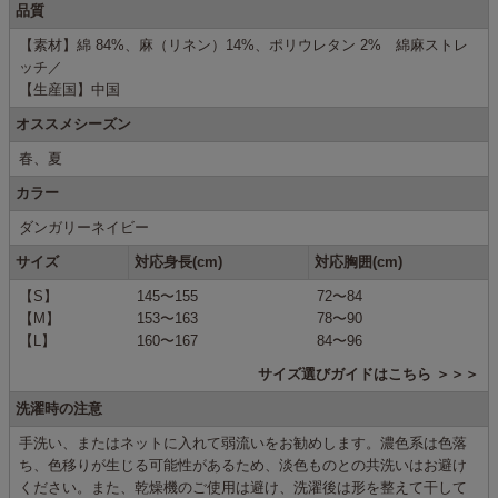
品質
【素材】綿 84%、麻（リネン）14%、ポリウレタン 2% 綿麻ストレ
ッチ／
【生産国】中国
オススメシーズン
春、夏
カラー
ダンガリーネイビー
サイズ
対応身長(cm)
対応胸囲(cm)
【S】
145〜155
72〜84
【M】
153〜163
78〜90
【L】
160〜167
84〜96
サイズ選びガイドはこちら ＞＞＞
洗濯時の注意
手洗い、またはネットに入れて弱流いをお勧めします。濃色系は色落
ち、色移りが生じる可能性があるため、淡色ものとの共洗いはお避け
ください。また、乾燥機のご使用は避け、洗濯後は形を整えて干して