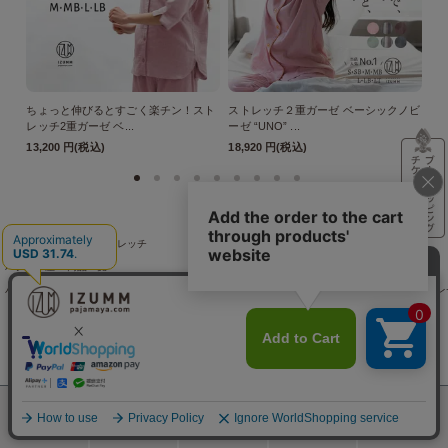
ちょっと伸びるとすごく楽チン！スト
ストレッチ２重ガーゼ ベーシックノビ
ス
レッチ2重ガーゼ ベ...
ーゼ “UNO” ...
ーゼ
13,200 円(税込)
18,920 円(税込)
18
パジャマ屋
綿麻混ストレッチ
パジャマ屋
商品一覧
パジャマ屋
プレゼント・贈り物に最適♪ギフト・アイテム
誕生日プレゼント
夏の誕生日プレ
パジャマ屋
プレゼント・贈り物に最適♪ギフト・アイテム
結婚祝いプレゼント
結婚祝いに贈
パジャマ屋
プレゼント・贈り物に最適♪ギフト・アイテム
母の日ギフト
【母の日ギフト】リ
パジャマ屋
綿素材
綿混紡
パジャマ屋
麻・リネンMIX
パジャマ屋
特集ページの一覧
突然の入院でも慌てない！経験者に聞いた入院準備リスト
入
パジャマ屋
アイテムから探す
羽織りもの
検索
メニュー
ホーム
カート
おねむりフェア