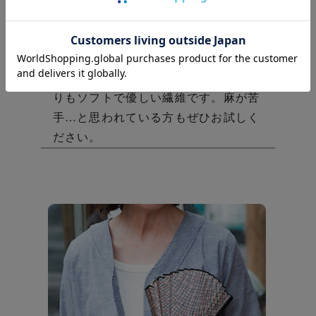
い＆軽くて涼しげな素材感は格別！
亜
麻（リネン）は、北ヨーロッパの涼し
い地方で栽培される植物で、いわゆる
チクチク・ガサガサ感のある他の麻よ
りもソフトで優しい繊維です。
麻が苦
手…と思われている方もぜひお試しく
ださい。