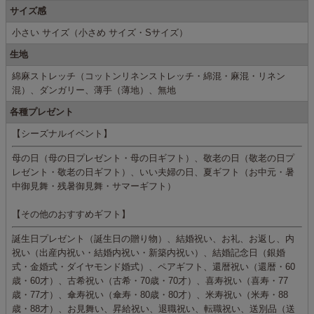
サイズ感
小さい サイズ（小さめ サイズ・Sサイズ）
生地
綿麻ストレッチ（コットンリネンストレッチ・綿混・麻混・リネン
混）、ダンガリー、薄手（薄地）、無地
各種プレゼント
【シーズナルイベント】
母の日（母の日プレゼント・母の日ギフト）、敬老の日（敬老の日プ
レゼント・敬老の日ギフト）、いい夫婦の日、夏ギフト（お中元・暑
中御見舞・残暑御見舞・サマーギフト）
【その他のおすすめギフト】
誕生日プレゼント（誕生日の贈り物）、結婚祝い、お礼、お返し、内
祝い（出産内祝い・結婚内祝い・新築内祝い）、結婚記念日（銀婚
式・金婚式・ダイヤモンド婚式）、ペアギフト、還暦祝い（還暦・60
歳・60才）、古希祝い（古希・70歳・70才）、喜寿祝い（喜寿・77
歳・77才）、傘寿祝い（傘寿・80歳・80才）、米寿祝い（米寿・88
歳・88才）、お見舞い、昇給祝い、退職祝い、転職祝い、送別品（送