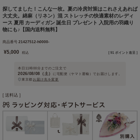
探してました！こんな一枚。夏の冷房対策はこれさえあれば
大丈夫。綿麻（リネン）混 ストレッチの快適素材のレディ
ース 夏用 カーディガン 誕生日 プレゼント 入院用の羽織り
物にも♪【国内送料無料】
商品番号
21427512-h0000-
¥
5,000
税込
[
91
ポイント進呈 ]
本日
11時00分
までのご注文で
2026/08/08（土）
に
宅配便（ヤマト運輸）
でお届けします。
東京都
お届け先を変更
送料込