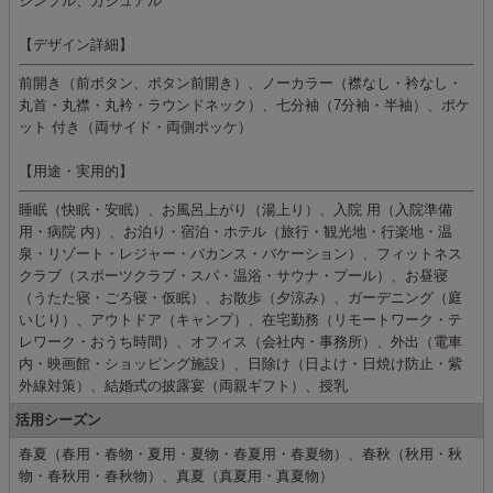
シンプル、カジュアル
【デザイン詳細】
前開き（前ボタン、ボタン前開き）、ノーカラー（襟なし・衿なし・
丸首・丸襟・丸衿・ラウンドネック）、七分袖（7分袖・半袖）、ポケ
ット 付き（両サイド・両側ポッケ）
【用途・実用的】
睡眠（快眠・安眠）、お風呂上がり（湯上り）、入院 用（入院準備
用・病院 内）、お泊り・宿泊・ホテル（旅行・観光地・行楽地・温
泉・リゾート・レジャー・バカンス・バケーション）、フィットネス
クラブ（スポーツクラブ・スパ・温浴・サウナ・プール）、お昼寝
（うたた寝・ごろ寝・仮眠）、お散歩（夕涼み）、ガーデニング（庭
いじり）、アウトドア（キャンプ）、在宅勤務（リモートワーク・テ
レワーク・おうち時間）、オフィス（会社内・事務所）、外出（電車
内・映画館・ショッピング施設）、日除け（日よけ・日焼け防止・紫
外線対策）、結婚式の披露宴（両親ギフト）、授乳
活用シーズン
春夏（春用・春物・夏用・夏物・春夏用・春夏物）、春秋（秋用・秋
物・春秋用・春秋物）、真夏（真夏用・真夏物）