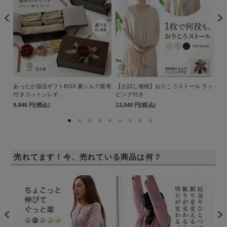
あったか温活ギフトBOX 裏シルク腹巻
【お試し価格】おりこうストール ラッ
【
付きコットンレギ...
ピング付き
ル 
9,845 円(税込)
12,540 円(税込)
77
売れてます！今、売れている商品は何？