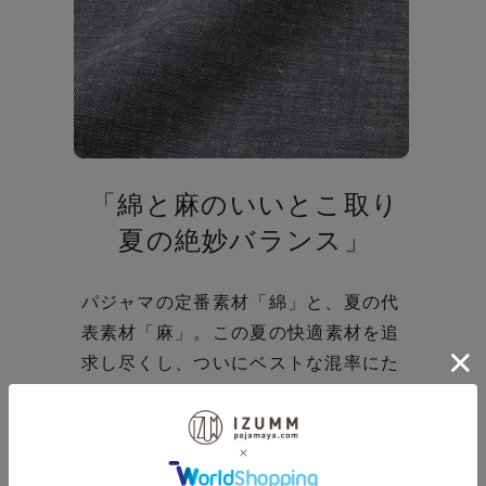
「綿と麻のいいとこ取り
夏の絶妙バランス」
パジャマの定番素材「綿」と、夏の代
表素材「麻」。
この夏の快適素材を追
求し尽くし、ついにベストな混率にた
どり着きました。
コットンをベースに
上質な亜麻（リネン）を最適なバラン
スで使用した薄手の生地です。この組
み合わせで生まれるサラッとした風合