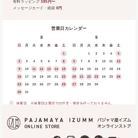
有料ラッピング
385円〜
メッセージカード・紙袋
0円
営業日カレンダー
8
9
日
月
火
水
木
金
土
日
月
火
水
木
金
土
1
1
2
3
4
5
2
3
4
5
6
7
8
6
7
8
9
10
11
12
9
10
11
12
13
14
15
13
14
15
16
17
18
19
16
17
18
19
20
21
22
20
21
22
23
24
25
26
23
24
25
26
27
28
29
27
28
29
30
30
31
休業日
※休業日は電話での注文・発送を行っておりません。