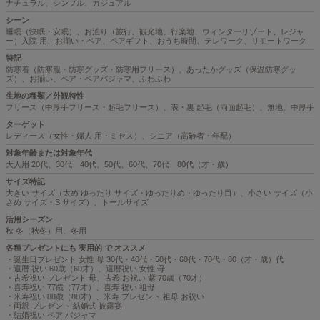
ナチュラル、シンプル、カジュアル
シーン
睡眠（快眠・安眠）、お泊り（旅行、観光地、行楽地、ウィンターリゾート、レジャ
ー）入院 用、お揃い・ペア、ペアギフト、おうち時間、テレワーク、リモートワーク
特記
防寒着（防寒服・防寒グッズ・防寒用フリース）、あったかグッズ（保温防寒グッ
ズ）、お揃い、ペア・ペアパジャマ、ふわふわ
生地の種類／外観特性
フリース（中厚手フリース・起毛フリース）、表・裏 起毛（両面起毛）、無地、中厚手
ターゲット
レディース（女性・婦人 用・ミセス）、シニア（高齢者・年配）
対象年齢または対象年代
大人用 20代、30代、40代、50代、60代、70代、80代（才・歳）
サイズ特記
大きい サイズ（太め ゆったり サイズ・ゆったりめ・ゆったり目）、小さい サイズ（小
さめ サイズ・S サイズ）、トールサイズ
活用シーズン
秋 冬（秋冬）用、冬用
各種プレゼントにも 実用的 で オススメ
・誕生日プレゼント 女性 母 30代・40代・50代・60代・70代・80（才・歳）代
・還暦 祝い 60歳（60才）、還暦祝い 女性 母
・古希祝い プレゼント 母、古希 お祝い 紫 70歳（70才）
・喜寿祝い 77歳（77才）、喜寿 祝い 祖母
・米寿祝い 88歳（88才）、米寿 プレゼント 祖母 お祝い
・両親 プレゼント 結婚式 披露宴
・結婚祝い ペア パジャマ