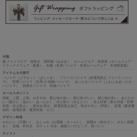
分類
服 ナイトウエア・寝巻き、寝間着（ねまき）、ルームウエア・部屋着（ホームウェア・
リラックスウェア・家着）、冬服（冬用パジャマ・冬用ルームウェア・冬用部屋着）
アイテム＆代替可
パジャマ（上下セット・ぱじゃま）、フリースパジャマ（静電気防止 フリース パジャ
マ）、防寒パジャマ（冬用 の 快眠パジャマ）、あったかパジャマ（ふわふわあったか
パジャマ）、前開きパジャマ、長袖パジャマ
セールスポイント
高級、上質、人気、おすすめ、着心地が良い、寝心地 のいい、寝心地の良い、あたたか
い（暖かい・温かい・あったか）、冷え取り（冷えとり）、冷え対策（寒さ対策・防寒
対策・冷え防止）、湯冷め 防止、静電気防止加工、乾きやすい（即乾）、節電（暖房費
節約・節電対策・暖房対策・エコ）
デザイン特長
かわいい（可愛い）、おしゃれ（お洒落・オシャレ）、前開き（前ボタン、ボタン前開
き）、長袖、衿付き、ポケット 付き、縁取りパイピング、長パンツ
テイスト