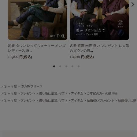
高級 ダウン レッグウォーマー メンズ
古希 喜寿 米寿 祝い プレゼント に人気
パ
レディース 兼...
のダウンの肩...
さん
11,000 円(税込)
13,970 円(税込)
3,
パジャマ屋
IZUMMフリース
パジャマ屋
プレゼント・贈り物に最適♪ギフト・アイテム
ご年配の方への贈り物
パジャマ屋
プレゼント・贈り物に最適♪ギフト・アイテム
結婚祝いプレゼント
結婚祝いに贈
パジャマ屋
プレゼント・贈り物に最適♪ギフト・アイテム
誕生日プレゼント
冬の誕生日プレ
パジャマ屋
特集ページの一覧
ペアで選べるパジャマ
パジャマ屋
特集ページの一覧
前開きタイプのパジャマ
前開き全開タイプのレディースパジ
パジャマ屋
商品一覧
パジャマ屋
ニット生地のパジャマ・ルームウェア