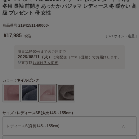
冬用 長袖 前開き あったか パジャマ レディース 冬 暖かい 高
級 プレゼント 母 女性
商品番号
21941511-h0000-
¥
17,985
税込
[
327
ポイント進呈 ]
明日
11時00分
までのご注文で
2026/08/11（火）
に
宅配便（ヤマト運輸）
でお届けします。
東京都
お届け先を変更
カラー
ネイルピンク
サイズ
レディースSB(太め145～155cm)
レディースS(身長145～155cm)
△