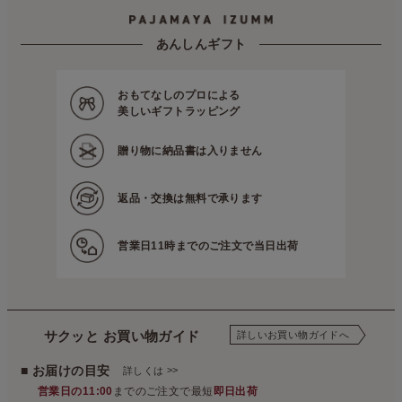
パジャマ屋
特集ページの一覧
突然の入院でも慌てない！経験者に聞いた入院準備リスト
こ
パジャマ屋
プレゼント・贈り物に最適♪ギフト・アイテム
お歳暮・お年賀
あんしんギフト
パジャマ屋
季節の商品
真冬向きのあったかパジャマとルームウェア
寒がりさんにはあった
パジャマ屋
イベント・催事など
数量限定・在庫限り！アウトレット商品を集めました
おもてなしのプロによる
美しいギフトラッピング
贈り物に
納品書は入りません
返品・交換は
無料で承ります
営業日11時までの
ご注文で当日出荷
サクッと お買い物ガイド
詳しいお買い物ガイドへ
■ お届けの目安
>>
詳しくは
営業日の11:00
までのご注文で最短
即日出荷