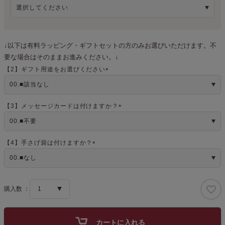
須
)
↓以下は有料ラッピング・ギフトセットの方のみお選びいただけます。不
要な場合はそのままお進みください。↓
【2】ギフト用途をお選びください
(
必
須
)
【3】メッセージカードは付けますか？
(
必
須
)
【4】手さげ袋は付けますか？
(
必
須
)
カートに入れる