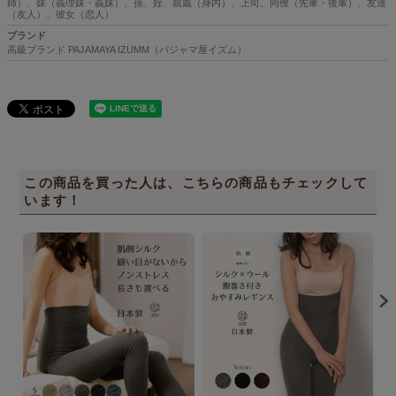
姉）、妹（義理妹・義妹）、孫、姪、親戚（身内）、上司、同僚（先輩・後輩）、友達
（友人）、彼女（恋人）
ブランド
高級ブランド PAJAMAYA IZUMM（パジャマ屋イズム）
この商品を買った人は、こちらの商品もチェックして
います！