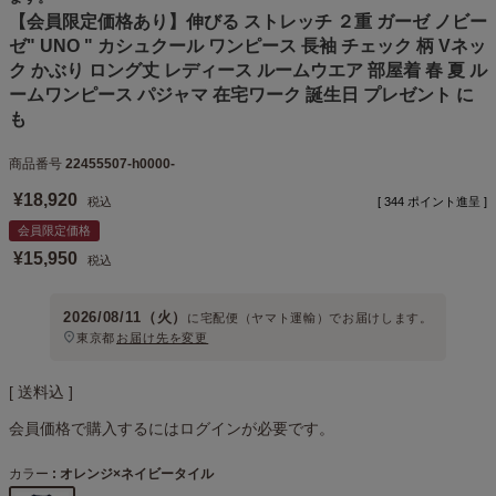
【会員限定価格あり】伸びる ストレッチ ２重 ガーゼ ノビー
ゼ" UNO " カシュクール ワンピース 長袖 チェック 柄 Vネッ
ク かぶり ロング丈 レディース ルームウエア 部屋着 春 夏 ル
ームワンピース パジャマ 在宅ワーク 誕生日 プレゼント に
も
商品番号
22455507-h0000-
¥
18,920
税込
[
344
ポイント進呈 ]
会員限定価格
¥
15,950
税込
2026/08/11（火）
に
宅配便（ヤマト運輸）
でお届けします。
東京都
お届け先を変更
送料込
会員価格で購入するにはログインが必要です。
カラー
オレンジ×ネイビータイル