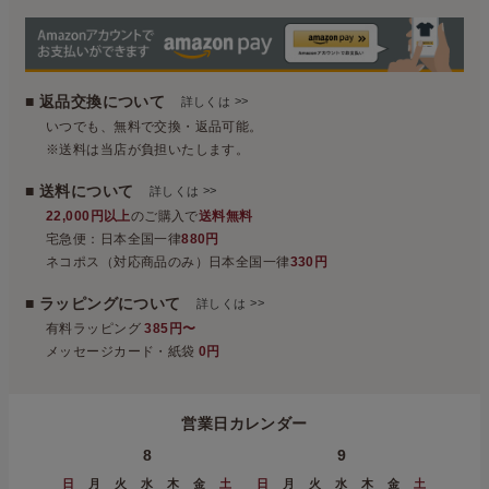
■ 返品交換について
>>
詳しくは
いつでも、無料で交換・返品可能。
※送料は当店が負担いたします。
■ 送料について
>>
詳しくは
22,000円以上
のご購入で
送料無料
宅急便：日本全国一律
880円
ネコポス（対応商品のみ）日本全国一律
330円
■ ラッピングについて
>>
詳しくは
有料ラッピング
385円〜
メッセージカード・紙袋
0円
営業日カレンダー
8
9
日
月
火
水
木
金
土
日
月
火
水
木
金
土