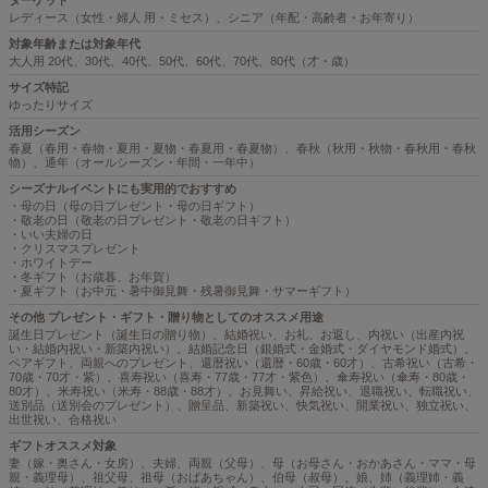
ターゲット
レディース（女性・婦人 用・ミセス）、シニア（年配・高齢者・お年寄り）
対象年齢または対象年代
大人用 20代、30代、40代、50代、60代、70代、80代（才・歳）
サイズ特記
ゆったりサイズ
活用シーズン
春夏（春用・春物・夏用・夏物・春夏用・春夏物）、春秋（秋用・秋物・春秋用・春秋
物）、通年（オールシーズン・年間・一年中）
シーズナルイベントにも実用的でおすすめ
・母の日（母の日プレゼント・母の日ギフト）
・敬老の日（敬老の日プレゼント・敬老の日ギフト）
・いい夫婦の日
・クリスマスプレゼント
・ホワイトデー
・冬ギフト（お歳暮、お年賀）
・夏ギフト（お中元・暑中御見舞・残暑御見舞・サマーギフト）
その他 プレゼント・ギフト・贈り物としてのオススメ用途
誕生日プレゼント（誕生日の贈り物）、結婚祝い、お礼、お返し、内祝い（出産内祝
い・結婚内祝い・新築内祝い）、結婚記念日（銀婚式・金婚式・ダイヤモンド婚式）、
ペアギフト、両親へのプレゼント、還暦祝い（還暦・60歳・60才）、古希祝い（古希・
70歳・70才・紫）、喜寿祝い（喜寿・77歳・77才・紫色）、傘寿祝い（傘寿・80歳・
80才）、米寿祝い（米寿・88歳・88才）、お見舞い、昇給祝い、退職祝い、転職祝い、
送別品（送別会のプレゼント）、贈呈品、新築祝い、快気祝い、開業祝い、独立祝い、
出世祝い、合格祝い
ギフトオススメ対象
妻（嫁・奥さん・女房）、夫婦、両親（父母）、母（お母さん・おかあさん・ママ・母
親・義理母）、祖父母、祖母（おばあちゃん）、伯母（叔母）、娘、姉（義理姉・義