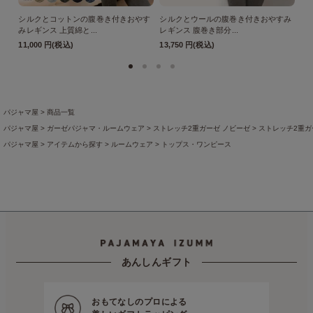
シルクとコットンの腹巻き付きおやす
シルクとウールの腹巻き付きおやすみ
パ
みレギンス 上質綿と...
レギンス 腹巻き部分...
さん
11,000 円(税込)
13,750 円(税込)
3,
パジャマ屋
商品一覧
パジャマ屋
ガーゼパジャマ・ルームウェア
ストレッチ2重ガーゼ ノビーゼ
ストレッチ2重ガー
パジャマ屋
アイテムから探す
ルームウェア
トップス・ワンピース
パジャマ屋
アイテムから探す
レディースパジャマ
長袖・薄手のレディースパジャマ
パジャマ屋
綿素材
綿混紡
パジャマ屋
プレゼント・贈り物に最適♪ギフト・アイテム
母の日ギフト
【母の日ギフト】ぐ
パジャマ屋
プレゼント・贈り物に最適♪ギフト・アイテム
母の日ギフト
【母の日ギフト】リ
パジャマ屋
プレゼント・贈り物に最適♪ギフト・アイテム
母の日ギフト
【母の日ギフト】母
あんしんギフト
おもてなしのプロによる