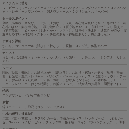
アイテム＆代替可
ワンピース（ルームワンピース・ワンピースパジャマ・ロングワンピース・ロングパジ
ャマ・レディースワンピース・婦人ワンピース・ネグリジェ・スリーパー）
セールスポイント
高級（高級感・高級な）、上質（上質な）、人気、着心地が良い（着ごこちのいい・着
心地のよい・楽な着心地）、寝心地の良い（寝心地 のいい）、肌触りがいい、洗える
（家庭洗濯）、柔らかい（やわらかい・ソフト）、吸汗性・吸水性・通気性 が良い、寝
返りしやすい（伸びる・ストレッチ性のある・伸縮性あり）、胸が透けない
デザイン詳細
かぶり、カシュクール（襟なし・衿なし）、長袖、ロング丈、体型カバー
テイスト
おしゃれ（お洒落・オシャレ）、かわいい（可愛い）、ナチュラル、シンプル、カジュ
アル
シーン
睡眠（快眠・安眠）、お風呂上がり（湯上り）、お泊り・宿泊・ホテル（旅行・観光
地・行楽地・温泉・レジャー・バカンス・バケーション）、スパ（温浴・サウナ・プー
ル）、お昼寝（うたた寝・ごろ寝・仮眠）、お散歩（夕涼み）、在宅勤務（リモートワ
ーク・テレワーク・おうち時間）、お揃い（ペア）、結婚式の披露宴（両親ギフト）
特記
ロングワンピ、パジャマ型ワンピ
素材
綿（コットン）、綿混（コットンミックス）
生地の種類／外観特性
二重（2重・2枚重ね・ダブル）ガーゼ、伸縮ガーゼ（ストレッチガーゼ）、綿混ガー
ゼ、Nobeeze（ノビーゼ®）、チェック柄（格子柄・ウィンドウペンチェック）、薄手