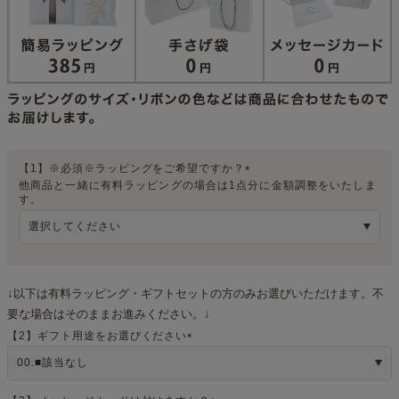
【1】※必須※ラッピングをご希望ですか？
他商品と一緒に有料ラッピングの場合は1点分に金額調整をいたしま
(
す。
必
須
)
↓以下は有料ラッピング・ギフトセットの方のみお選びいただけます。不
要な場合はそのままお進みください。↓
【2】ギフト用途をお選びください
(
必
須
)