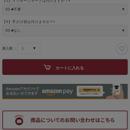
【3】メッセージカードは付けますか？
(
必
須
)
【4】手さげ袋は付けますか？
(
必
須
)
カートに入れる