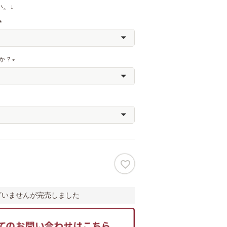
。↓
(
必
須
か？
)
(
必
須
)
ざいませんが完売しました