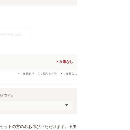
ーネーション
×
○：在庫あり △：残りわずか ✕：在庫なし
商品です
(
必
須
)
トセットの方のみお選びいただけます。不要