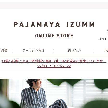
ギフト
・雑貨
テーマから探す
贈りもの
地震の影響により
一部地域で集配停止・配送遅延が発生しています。
>> 詳しくはこちら <<