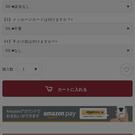
(
必
須
)
【3】メッセージカードは付けますか？
(
必
須
)
【4】手さげ袋は付けますか？
(
必
須
)
カートに入れる