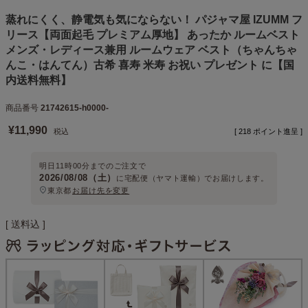
蒸れにくく、静電気も気にならない！ パジャマ屋 IZUMM フ
リース【両面起毛 プレミアム厚地】 あったか ルームベスト
メンズ・レディース兼用 ルームウェア ベスト（ちゃんちゃ
んこ・はんてん）古希 喜寿 米寿 お祝い プレゼント に【国
内送料無料】
商品番号
21742615-h0000-
¥
11,990
税込
[
218
ポイント進呈 ]
明日
11時00分
までのご注文で
2026/08/08（土）
に
宅配便（ヤマト運輸）
でお届けします。
東京都
お届け先を変更
送料込