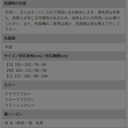
洗濯時の注意
手洗い、またはネットに入れて弱流いをお勧めします。濃色系は色落
ち、色移りが生じる可能性があるため、淡色ものとの共洗いはお避け
ください。また、乾燥機のご使用は避け、洗濯後は形を整えて干して
下さい。
生産国
中国
サイズ／対応身長(cm)／対応胸囲(cm)
【S】155～163／79～94
【M】163～172／88～98
【L】172～180／98～104
カラー
クラウドブルー
クローブブラウン
クラッシィグレー
適シーズン
秋 冬（秋冬）用、冬用