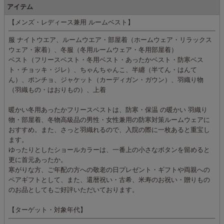
アイテム
【メンズ・レディース兼用 ルームベスト】
服 ナイトウエア、ルームウエア・部屋着（ホームウェア・リラックス
ウェア・家着）、冬服（冬用ルームウェア・冬用部屋着）
ベスト（フリースベスト・冬用ベスト・あったかベスト・防寒ベス
ト・チョッキ・ジレ）、ちゃんちゃんこ、半纏（半てん・はんて
ん）、ポンチョ、ジャケット（カーディガン・ガウン）、羽織り物
（羽織もの・はおりもの）、上着
暖かい冬用あったかフリースベストは、防寒・保温 の暖かい 羽織り
物・部屋着、冬物高級品の男性・女性兼用の防寒対策ルームウェアに
おすすめ。また、さっと羽織れるので、入院の際に一枚あると重宝し
ます。
ゆったりとしたショールカラーは、一番上の小さなボタンを留めると
更に首元あったか。
寒がりな方、ご年配の方への敬老の日プレゼント・ギフトや両親への
ペアギフトとして、また、還暦祝い・古希、米寿のお祝い・贈りもの
のお品としてもご好評いただいております。
【ターゲット・対象年代】