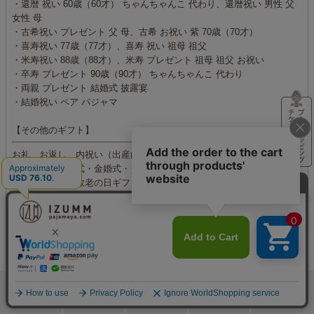
・還暦 祝い 60歳（60才） ちゃんちゃんこ 代わり、還暦祝い 男性 父
女性 母
・古希祝い プレゼント 父 母、古希 お祝い 紫 70歳（70才）
・喜寿祝い 77歳（77才）、喜寿 祝い 祖母 祖父
・米寿祝い 88歳（88才）、米寿 プレゼント 祖母 祖父 お祝い
・卒寿 プレゼント 90歳（90才） ちゃんちゃんこ 代わり
・両親 プレゼント 結婚式 披露宴
・結婚祝い ペア パジャマ
【その他のギフト】
お礼、お返し、内祝い（出産内祝い・結婚内祝い・新築内祝い）、結
婚記念日（銀婚式・金婚式・ダイヤモンド婚式）、敬老の日（敬老の
日プレゼント・敬老の日ギフト）、クリスマスプレゼント、いい夫婦
の日、バレンタインデー、ホワイトデー、傘寿、白寿、百寿、ペアギ
フト、お見舞い、お歳暮、退職祝い、お年賀、両親へのプレゼント、
新築祝い、快気祝い、開業祝い、独立祝い、出世祝い、合格祝い な
ど
ギフト対象
妻（女房・嫁・奥さん）、夫（旦那）、夫婦、母親（お母さん・おか
あさん・義理母）、父親（お父さん・おとうさん・義理父）、おばあ
検索
メニュー
ホーム
カート
おねむりフェア
ちゃん、おじいちゃん、祖父母、息子、娘、上司、同僚、友達（友