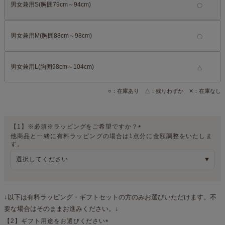
男女兼用S(胸囲79cm～94cm)
男女兼用M(胸囲88cm～98cm)
男女兼用L(胸囲98cm～104cm)
△
○：在庫あり △：残りわずか ✕：在庫なし
【1】※必須※ラッピングをご希望ですか？
他商品と一緒に有料ラッピングの場合は1点分に金額調整をいたしま
(
す。
必
須
)
↓以下は有料ラッピング・ギフトセットの方のみお選びいただけます。不
要な場合はそのままお進みください。↓
【2】ギフト用途をお選びください